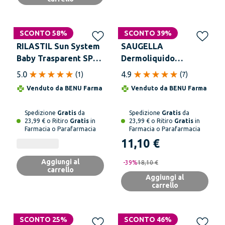
SCONTO 58%
SCONTO 39%
RILASTIL Sun System
SAUGELLA
Baby Trasparent SPF
Dermoliquido
50+ Spray 200 ml
Emulsione
5.0
4.9
(
1
)
(
7
)
Detergente 750 ml
Venduto da
BENU Farma
Venduto da
BENU Farma
Spedizione
Gratis
da
Spedizione
Gratis
da
23,99 € o Ritiro
Gratis
in
23,99 € o Ritiro
Gratis
in
Farmacia o Parafarmacia
Farmacia o Parafarmacia
11,10 €
Aggiungi al
-
39
%
18,10 €
carrello
Aggiungi al
carrello
SCONTO 25%
SCONTO 46%