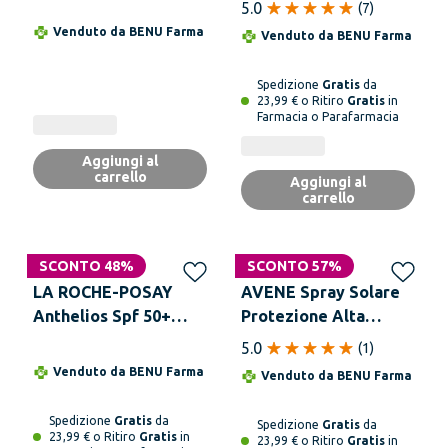
Allergica Alfa Latte
50+ Spray 300 ml
5.0
(
7
)
100 ml
Venduto da
BENU Farma
Venduto da
BENU Farma
Spedizione
Gratis
da
23,99 € o Ritiro
Gratis
in
Farmacia o Parafarmacia
Aggiungi al
carrello
Aggiungi al
carrello
SCONTO 48%
SCONTO 57%
LA ROCHE-POSAY
AVENE Spray Solare
Anthelios Spf 50+
Protezione Alta
Spray Solare
SPF50 200 ml
5.0
(
1
)
Invisibile 200 ml
Venduto da
BENU Farma
Venduto da
BENU Farma
Spedizione
Gratis
da
Spedizione
Gratis
da
23,99 € o Ritiro
Gratis
in
23,99 € o Ritiro
Gratis
in