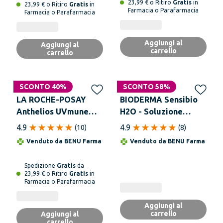
23,99 € o Ritiro
Gratis
in
23,99 € o Ritiro
Gratis
in
Farmacia o Parafarmacia
Farmacia o Parafarmacia
Aggiungi al
Aggiungi al
carrello
carrello
SCONTO 40%
SCONTO 58%
LA ROCHE-POSAY
BIODERMA Sensibio
Anthelios UVmune
H2O - Soluzione
400 Fluido Invisibile
Micellare 500 ml
4.9
4.9
(
10
)
(
8
)
SPF 50+ Senza
Venduto da
BENU Farma
Venduto da
BENU Farma
Profumo 50 ml
Spedizione
Gratis
da
23,99 € o Ritiro
Gratis
in
Farmacia o Parafarmacia
Aggiungi al
carrello
Aggiungi al
carrello