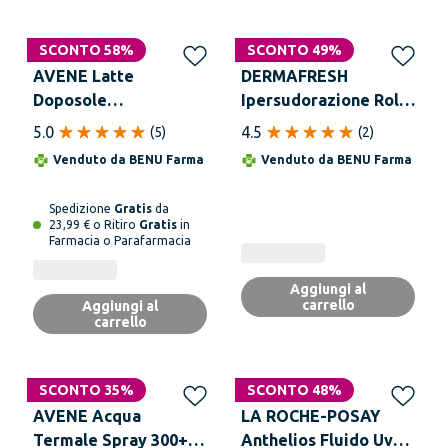
SCONTO 58%
SCONTO 49%
AVENE Latte
DERMAFRESH
Doposole
Ipersudorazione Roll
Ristrutturante 400 ml
On 75 ml
5.0
4.5
(
5
)
(
2
)
Venduto da
BENU Farma
Venduto da
BENU Farma
Spedizione
Gratis
da
23,99 € o Ritiro
Gratis
in
Farmacia o Parafarmacia
Aggiungi al
carrello
Aggiungi al
carrello
SCONTO 35%
SCONTO 48%
AVENE Acqua
LA ROCHE-POSAY
Termale Spray 300+50
Anthelios Fluido Uv