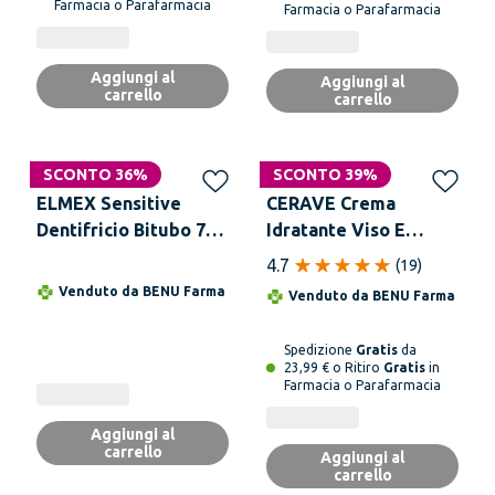
Farmacia o Parafarmacia
Farmacia o Parafarmacia
Aggiungi al
Aggiungi al
carrello
carrello
SCONTO 36%
SCONTO 39%
ELMEX Sensitive
CERAVE Crema
Dentifricio Bitubo 75
Idratante Viso E
ml
Corpo 454 g
4.7
(
19
)
Venduto da
BENU Farma
Venduto da
BENU Farma
Spedizione
Gratis
da
23,99 € o Ritiro
Gratis
in
Farmacia o Parafarmacia
Aggiungi al
carrello
Aggiungi al
carrello