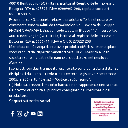
40010 Bentivoglio (BO) – Italia, iscritta al Registro delle Imprese di
Bologna, REA n. 405308, P.IVA 02009051208, capitale sociale €
85.338.500 i.v.
E-commerce - Gli acquisti relativi a prodotti offerti nel nostro e-
commerce sono venduti da FarmAlvarion S.r.l., società del Gruppo
PHOENIX PHARMA Italia, con sede legale in Blocco 11.1 Interporto,
40010 Bentivoglio (BO) – Italia, iscritta al Registro delle Imprese di
Bologna, REA n. 5056411, P.IVA e C.F. 03279221208.
Marketplace - Gli acquisti relativi a prodotti offerti sul marketplace
sono venduti dai rispettivi venditori terzi, la cui identità e i dati
societari sono indicati nelle pagine prodotto e/o nel riepilogo
d’ordine.
I contratti conclusi tramite il presente sito sono contratti a distanza
disciplinati dal Capo I, Titolo III del Decreto Legislativo 6 settembre
2005, n. 206 (artt. 45 e ss.) – “Codice del Consumo”.
(1) Nota sul prezzo: l’importo barrato non rappresenta uno sconto.
È il prezzo di vendita al pubblico consigliato dal fornitore o dal
produttore.
Seguici sui nostri social