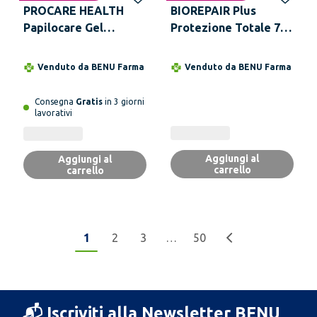
PROCARE HEALTH
BIOREPAIR Plus
Papilocare Gel
Protezione Totale 75
Vaginale 21 Cannule
ml
Monodose da 5 ml
Venduto da
BENU Farma
Venduto da
BENU Farma
Consegna
Gratis
in 3 giorni
lavorativi
Aggiungi al
Aggiungi al
carrello
carrello
1
2
3
…
50
📬 Iscriviti alla Newsletter BENU