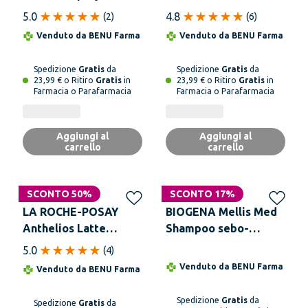
ml
Antimacchie Spf50+
5.0
4.8
(
2
)
(
6
)
50 ml Protezione
Venduto da
BENU Farma
Venduto da
BENU Farma
Solare Viso
Spedizione
Gratis
da
Spedizione
Gratis
da
23,99 € o Ritiro
Gratis
in
23,99 € o Ritiro
Gratis
in
Farmacia o Parafarmacia
Farmacia o Parafarmacia
Aggiungi al
Aggiungi al
carrello
carrello
SCONTO 50%
SCONTO 17%
LA ROCHE-POSAY
BIOGENA Mellis Med
Anthelios Latte
Shampoo sebo-
Solare 50+ Paper Pack
normalizzante 125 ml
5.0
(
4
)
250 ml
Venduto da
BENU Farma
Venduto da
BENU Farma
Spedizione
Gratis
da
Spedizione
Gratis
da