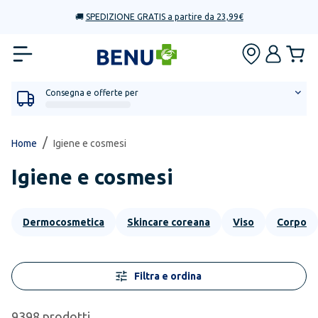
🚚
SPEDIZIONE GRATIS a partire da 23,99€
Consegna e offerte per
/
Home
Igiene e cosmesi
Igiene e cosmesi
Dermocosmetica
Skincare coreana
Viso
Corpo
Filtra e ordina
9398
prodotti