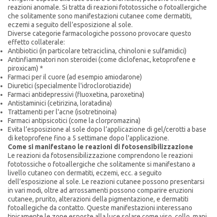
reazioni anomale. Si tratta di reazioni fototossiche o fotoallergiche
che solitamente sono manifestazioni cutanee come dermatiti,
eczemi a seguito dell’esposizione al sole.
Diverse categorie farmacologiche possono provocare questo
effetto collaterale:
Antibiotici (in particolare tetraciclina, chinoloni e sulfamidici)
Antinfiammatori non steroidei (come diclofenac, ketoprofene e
piroxicam) *
Farmaci per il cuore (ad esempio amiodarone)
Diuretici (specialmente l'idroclorotiazide)
Farmaci antidepressivi (fluoxetina, paroxetina)
Antistaminici (cetirizina, loratadina)
Trattamenti per l'acne (isotretinoina)
Farmaci antipsicotici (come la clorpromazina)
Evita l’esposizione al sole dopo l’applicazione di gel/cerotti a base
di ketoprofene fino a 5 settimane dopo l'applicazione.
Come si manifestano le reazioni di fotosensibilizzazione
Le reazioni da fotosensibilizzazione comprendono le reazioni
fototossiche o fotoallergiche che solitamente si manifestano a
livello cutaneo con dermatiti, eczemi, ecc. a seguito
dell’esposizione al sole. Le reazioni cutanee possono presentarsi
in vari modi, oltre ad arrossamenti possono comparire eruzioni
cutanee, prurito, alterazioni della pigmentazione, e dermatiti
fotoallegiche da contatto. Queste manifestazioni interessano
tipicamente le zone esposte alla luce solare come viso, collo, mani