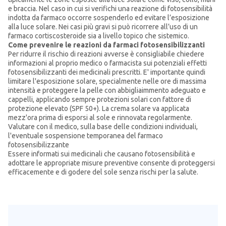
e braccia. Nel caso in cui si verifichi una reazione di fotosensibilità
indotta da farmaco occorre sospenderlo ed evitare l’esposizione
alla luce solare. Nei casi più gravi si può ricorrere all’uso di un
farmaco cortiscosteroide sia a livello topico che sistemico.
Come prevenire le reazioni da farmaci fotosensibilizzanti
Per ridurre il rischio di reazioni avverse è consigliabile chiedere
informazioni al proprio medico o farmacista sui potenziali effetti
fotosensibilizzanti dei medicinali prescritti. E' importante quindi
limitare l'esposizione solare, specialmente nelle ore di massima
intensità e proteggere la pelle con abbigliaimmento adeguato e
cappelli, applicando sempre protezioni solari con fattore di
protezione elevato (SPF 50+). La crema solare va applicata
mezz'ora prima di esporsi al sole e rinnovata regolarmente.
Valutare con il medico, sulla base delle condizioni individuali,
l'eventuale sospensione temporanea del farmaco
fotosensibilizzante
Essere informati sui medicinali che causano fotosensibilità e
adottare le appropriate misure preventive consente di proteggersi
efficacemente e di godere del sole senza rischi per la salute.