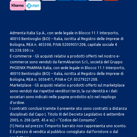
Admenta Italia S.p.A., con sede legale in Blocco 11.1 Interporto,
40010 Bentivoglio (BO) – Italia, iscritta al Registro delle Imprese di
Bologna, REA n. 405308, P.IVA 02009051208, capitale sociale €
85.338.500 i.v.
E-commerce - Gli acquisti relativi a prodotti offerti nel nostro e-
commerce sono venduti da FarmAlvarion S.r.l., società del Gruppo
PHOENIX PHARMA Italia, con sede legale in Blocco 11.1 Interporto,
40010 Bentivoglio (BO) – Italia, iscritta al Registro delle Imprese di
Bologna, REA n. 5056411, P.IVA e C.F. 03279221208.
Marketplace - Gli acquisti relativi a prodotti offerti sul marketplace
sono venduti dai rispettivi venditori terzi, la cui identità e i dati
societari sono indicati nelle pagine prodotto e/o nel riepilogo
d’ordine.
I contratti conclusi tramite il presente sito sono contratti a distanza
disciplinati dal Capo I, Titolo III del Decreto Legislativo 6 settembre
2005, n. 206 (artt. 45 e ss.) – “Codice del Consumo”.
(1) Nota sul prezzo: l’importo barrato non rappresenta uno sconto.
È il prezzo di vendita al pubblico consigliato dal fornitore o dal