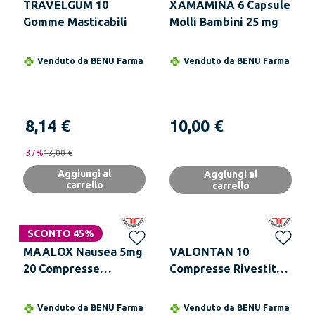
TRAVELGUM 10
XAMAMINA 6 Capsule
Gomme Masticabili
Molli Bambini 25 mg
Venduto da
BENU Farma
Venduto da
BENU Farma
8,14 €
10,00 €
-
37
%
13,00 €
Aggiungi al
Aggiungi al
carrello
carrello
SCONTO 45%
MAALOX Nausea 5mg
VALONTAN 10
20 Compresse
Compresse Rivestite
Effervescenti
100 mg
Trattamento Della
Venduto da
BENU Farma
Venduto da
BENU Farma