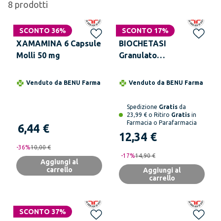
8
prodotti
SCONTO 36%
SCONTO 17%
XAMAMINA 6 Capsule
BIOCHETASI
Molli 50 mg
Granulato
Effervescente 18
Bustine
Venduto da
BENU Farma
Venduto da
BENU Farma
Spedizione
Gratis
da
23,99 € o Ritiro
Gratis
in
Farmacia o Parafarmacia
6,44 €
12,34 €
-
36
%
10,00 €
-
17
%
14,90 €
Aggiungi al
carrello
Aggiungi al
carrello
SCONTO 37%