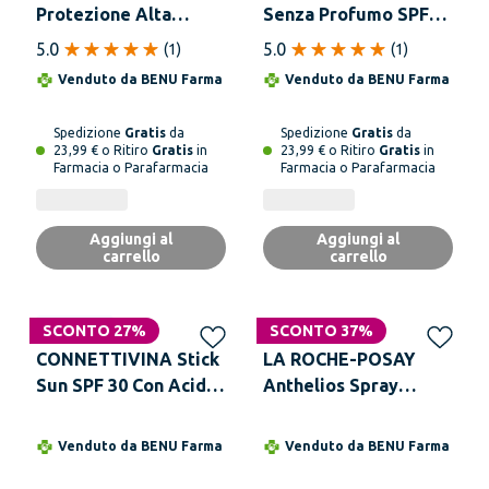
Protezione Alta
Senza Profumo SPF
SPF50 100 ml
50+ Tubo 50 ml
5.0
5.0
(
1
)
(
1
)
Venduto da
BENU Farma
Venduto da
BENU Farma
Spedizione
Gratis
da
Spedizione
Gratis
da
23,99 € o Ritiro
Gratis
in
23,99 € o Ritiro
Gratis
in
Farmacia o Parafarmacia
Farmacia o Parafarmacia
Aggiungi al
Aggiungi al
carrello
carrello
Solo online
SCONTO 27%
SCONTO 37%
CONNETTIVINA Stick
LA ROCHE-POSAY
Sun SPF 30 Con Acido
Anthelios Spray
Ialuronico 3 g
Crema Solare Viso
Fresco Invisibile
Venduto da
BENU Farma
Venduto da
BENU Farma
Spf50 75 ml