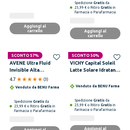
Spedizione
Gratis
da
23,99 € o Ritiro
Gratis
in
Farmacia o Parafarmacia
Aggiungi al
carrello
Aggiungi al
carrello
SCONTO 57%
SCONTO 50%
AVENE Ultra Fluid
VICHY Capital Soleil
Invisible Alta
Latte Solare Idratante
Protezione SPF50 50
SPF 50+ 300 ml
4.7
(
3
)
ml
Venduto da
BENU Farma
Venduto da
BENU Farma
Spedizione
Gratis
da
Spedizione
Gratis
da
23,99 € o Ritiro
Gratis
in
23,99 € o Ritiro
Gratis
in
Farmacia o Parafarmacia
Farmacia o Parafarmacia
Aggiungi al
Aggiungi al