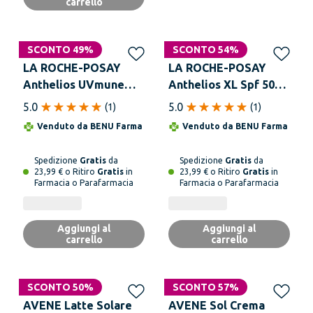
carrello
SCONTO 49%
SCONTO 54%
LA ROCHE-POSAY
LA ROCHE-POSAY
Anthelios UVmune
Anthelios XL Spf 50+
400 SPF 50+ Crema
Gel Crema Tocco
5.0
5.0
(
1
)
(
1
)
Idratante Senza
Secco Senza Profumo
Venduto da
BENU Farma
Venduto da
BENU Farma
Profumo 50 ml
50 ml Oil Control
Spedizione
Gratis
da
Spedizione
Gratis
da
23,99 € o Ritiro
Gratis
in
23,99 € o Ritiro
Gratis
in
Farmacia o Parafarmacia
Farmacia o Parafarmacia
Aggiungi al
Aggiungi al
carrello
carrello
SCONTO 50%
SCONTO 57%
AVENE Latte Solare
AVENE Sol Crema