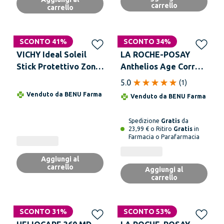
carrello
carrello
SCONTO 41%
SCONTO 34%
VICHY Ideal Soleil
LA ROCHE-POSAY
Stick Protettivo Zone
Anthelios Age Correct
Sensibili SPF 50+ 9 g
Crema Spf 50 50 ml
5.0
(
1
)
Venduto da
BENU Farma
Venduto da
BENU Farma
Spedizione
Gratis
da
23,99 € o Ritiro
Gratis
in
Farmacia o Parafarmacia
Aggiungi al
carrello
Aggiungi al
carrello
SCONTO 31%
SCONTO 53%