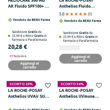
HELIOCARE 360 MD
LA ROCHE-POSAY
AK Fluido SPF100+ 50
Anthelios Fluido
ml
SPF30 50 ml
5.0
(
1
)
Venduto da
BENU Farma
Venduto da
BENU Farma
Spedizione
Gratis
da
Spedizione
Gratis
da
23,99 € o Ritiro
Gratis
in
23,99 € o Ritiro
Gratis
in
Farmacia o Parafarmacia
Farmacia o Parafarmacia
20,28 €
-
31
%
29,50 €
Aggiungi al
carrello
Aggiungi al
carrello
SCONTO 20%
SCONTO 54%
LA ROCHE-POSAY
LA ROCHE-POSAY
Anthelios UVAir Stick
Anthelios UVmune
10 ml
400 Fluido Invisibile
SPF50+ Colorato 50 ml
Venduto da
BENU Farma
Venduto da
BENU Farma