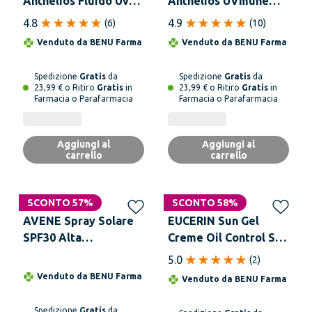
Anthelios Fluido Uv
Anthelios UVmune
Antimacchie Spf50+
400 Fluido Invisibile
4.8
4.9
(
6
)
(
10
)
50 ml Protezione
SPF 50+ Senza
Venduto da
BENU Farma
Venduto da
BENU Farma
Solare Viso
Profumo 50 ml
Spedizione
Gratis
da
Spedizione
Gratis
da
23,99 € o Ritiro
Gratis
in
23,99 € o Ritiro
Gratis
in
Farmacia o Parafarmacia
Farmacia o Parafarmacia
Aggiungi al
Aggiungi al
carrello
carrello
SCONTO 57%
SCONTO 58%
AVENE Spray Solare
EUCERIN Sun Gel
SPF30 Alta
Creme Oil Control Spf
Protezione 200 ml
50+ 50 ml
5.0
(
2
)
Venduto da
BENU Farma
Venduto da
BENU Farma
Spedizione
Gratis
da