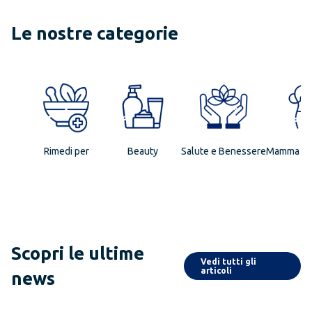
Le nostre categorie
Rimedi per
Beauty
Salute e Benessere
Mamma e 
Scopri le ultime
Vedi tutti gli
articoli
news