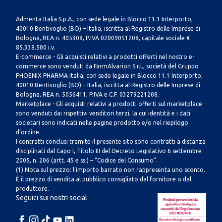
Admenta Italia S.p.A., con sede legale in Blocco 11.1 Interporto,
40010 Bentivoglio (BO) – Italia, iscritta al Registro delle Imprese di
Bologna, REA n. 405308, P.IVA 02009051208, capitale sociale €
85.338.500 i.v.
E-commerce - Gli acquisti relativi a prodotti offerti nel nostro e-
commerce sono venduti da FarmAlvarion S.r.l., società del Gruppo
PHOENIX PHARMA Italia, con sede legale in Blocco 11.1 Interporto,
40010 Bentivoglio (BO) – Italia, iscritta al Registro delle Imprese di
Bologna, REA n. 5056411, P.IVA e C.F. 03279221208.
Marketplace - Gli acquisti relativi a prodotti offerti sul marketplace
sono venduti dai rispettivi venditori terzi, la cui identità e i dati
societari sono indicati nelle pagine prodotto e/o nel riepilogo
d’ordine.
I contratti conclusi tramite il presente sito sono contratti a distanza
disciplinati dal Capo I, Titolo III del Decreto Legislativo 6 settembre
2005, n. 206 (artt. 45 e ss.) – “Codice del Consumo”.
(1) Nota sul prezzo: l’importo barrato non rappresenta uno sconto.
È il prezzo di vendita al pubblico consigliato dal fornitore o dal
produttore.
Seguici sui nostri social