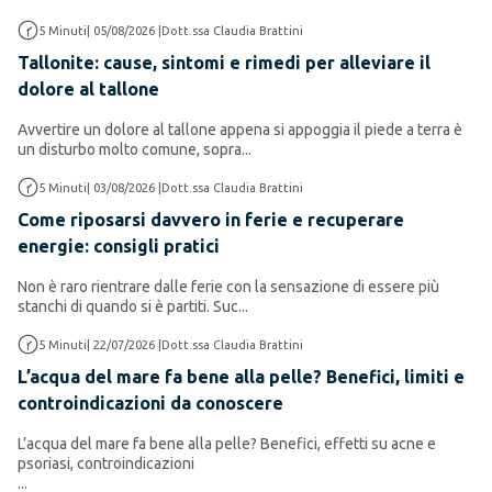
Altro Salute e Benessere
5
Minuti
|
05/08/2026
|
Dott.ssa Claudia Brattini
Tallonite: cause, sintomi e rimedi per alleviare il
dolore al tallone
Avvertire un dolore al tallone appena si appoggia il piede a terra è
un disturbo molto comune, sopra...
Altro Salute e Benessere
5
Minuti
|
03/08/2026
|
Dott.ssa Claudia Brattini
Come riposarsi davvero in ferie e recuperare
energie: consigli pratici
Non è raro rientrare dalle ferie con la sensazione di essere più
stanchi di quando si è partiti. Suc...
Cura del corpo
5
Minuti
|
22/07/2026
|
Dott.ssa Claudia Brattini
L’acqua del mare fa bene alla pelle? Benefici, limiti e
controindicazioni da conoscere
L’acqua del mare fa bene alla pelle? Benefici, effetti su acne e
psoriasi, controindicazioni
...