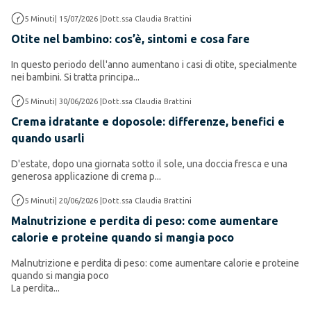
Altro Mamma e bambino
5
Minuti
|
15/07/2026
|
Dott.ssa Claudia Brattini
Otite nel bambino: cos’è, sintomi e cosa fare
In questo periodo dell'anno aumentano i casi di otite, specialmente
nei bambini. Si tratta principa...
Dermocosmesi e cura pelle e capelli
5
Minuti
|
30/06/2026
|
Dott.ssa Claudia Brattini
Crema idratante e doposole: differenze, benefici e
quando usarli
D'estate, dopo una giornata sotto il sole, una doccia fresca e una
generosa applicazione di crema p...
Altro Salute e Benessere
5
Minuti
|
20/06/2026
|
Dott.ssa Claudia Brattini
Malnutrizione e perdita di peso: come aumentare
calorie e proteine quando si mangia poco
Malnutrizione e perdita di peso: come aumentare calorie e proteine
quando si mangia poco
La
perdita...