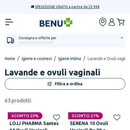
🚚
SPEDIZIONE GRATIS a partire da 23,99€
Consegna e offerte per
/
/
/
Home
Igiene e cosmesi
Igiene intima
Lavande e Ovuli vaginal
Lavande e ovuli vaginali
Filtra e ordina
63
prodotti
SCONTO 23%
SCONTO 21%
LO.LI PHARMA Santes
SERENA 10 Ovuli