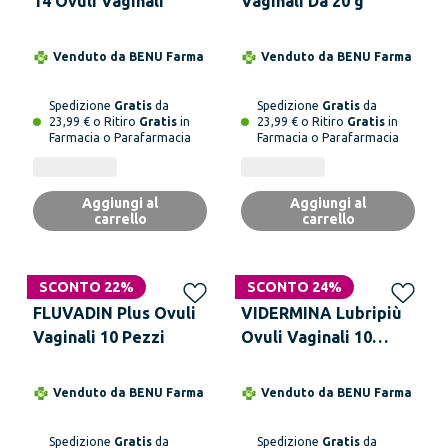
14 Ovuli Vaginali
Vaginali Da 20 g
Venduto da
BENU Farma
Venduto da
BENU Farma
Spedizione
Gratis
da
Spedizione
Gratis
da
23,99 € o Ritiro
Gratis
in
23,99 € o Ritiro
Gratis
in
Farmacia o Parafarmacia
Farmacia o Parafarmacia
Aggiungi al
Aggiungi al
carrello
carrello
SCONTO 22%
SCONTO 24%
FLUVADIN Plus Ovuli
VIDERMINA Lubripiù
Vaginali 10 Pezzi
Ovuli Vaginali 10
Ovuli
Venduto da
BENU Farma
Venduto da
BENU Farma
Spedizione
Gratis
da
Spedizione
Gratis
da