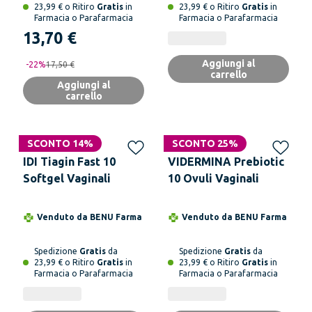
23,99 € o Ritiro
Gratis
in
23,99 € o Ritiro
Gratis
in
Farmacia o Parafarmacia
Farmacia o Parafarmacia
13,70 €
Aggiungi al
-
22
%
17,50 €
carrello
Aggiungi al
carrello
SCONTO 14%
SCONTO 25%
IDI Tiagin Fast 10
VIDERMINA Prebiotic
Softgel Vaginali
10 Ovuli Vaginali
Venduto da
BENU Farma
Venduto da
BENU Farma
Spedizione
Gratis
da
Spedizione
Gratis
da
23,99 € o Ritiro
Gratis
in
23,99 € o Ritiro
Gratis
in
Farmacia o Parafarmacia
Farmacia o Parafarmacia