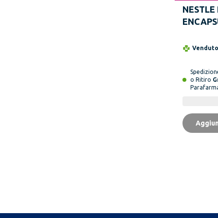
NESTLE
ENCAPS
Sport 30
Vendut
Spedizio
o Ritiro
G
Parafarm
Aggiun