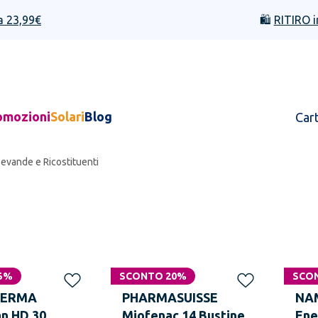
a 23,99€
🛍️
RITIRO i
omozioni
Solari
Blog
Car
evande e Ricostituenti
i
5%
SCONTO 20%
SCO
DERMA
PHARMASUISSE
NA
n HD 30
Miofenac 14 Bustine
Ene