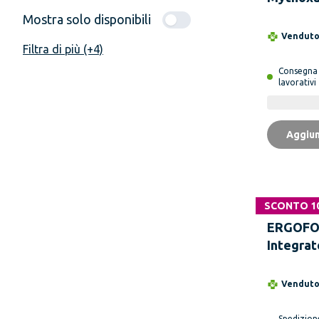
Buste
Mostra solo disponibili
Vendut
Filtra di più (+4)
Consegn
lavorativi
Aggiun
SCONTO 1
ERGOF
Integrat
Aliment
Bustine 
Vendut
Spedizio