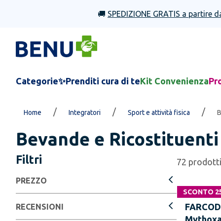
🚚
SPEDIZIONE GRATIS a partire d
Categorie
✨Prenditi cura di te
Kit Convenienza
Pr
/
/
/
Home
Integratori
Sport e attività fisica
B
Bevande e Ricostituenti
Filtri
72
prodott
PREZZO
SCONTO 2
FARCO
RECENSIONI
Mythoxa