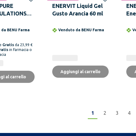
 PURE
ENERVIT Liquid Gel
ENE
ULATIONS
Gusto Arancia 60 ml
Ene
 Capsule
45 
o da
BENU Farma
Venduto da
BENU Farma
V
ne
Gratis
da 23,99 €
ratis
in Farmacia o
acia
Aggiungi al carrello
gi al carrello
1
2
3
4