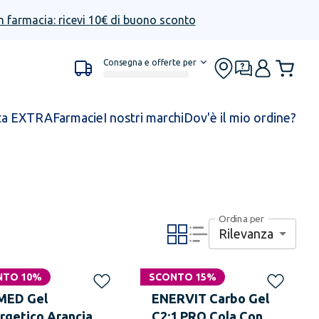
n farmacia: ricevi 10€ di buono sconto
Consegna e offerte per
ta EXTRA
Farmacie
I nostri marchi
Dov'è il mio ordine?
Ordina per
Rilevanza
NTO 10%
SCONTO 15%
MED Gel
ENERVIT Carbo Gel
rgetico Arancia 25
C2:1 PRO Cola Con