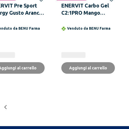
RVIT Pre Sport
ENERVIT Carbo Gel
rgy Gusto Arancia
C2:1PRO Mango
g
Bustina da 60 ml
enduto da
BENU Farma
Venduto da
BENU Farma
Aggiungi al carrello
Aggiungi al carrello