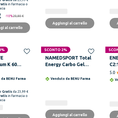
ratis
in Farmacia o
acia
€
-
10
%
20,80 €
Aggiungi al carrello
gi al carrello
3%
SCONTO 2%
SCO
Solo
FE
NAMEDSPORT Total
ENE
um K 60
Energy Carbo Gel
C2:
Agrumix 40 ml
Sod
5.0
o da
BENU Farma
Venduto da
BENU Farma
V
ne
Gratis
da 23,99 €
ratis
in Farmacia o
acia
Aggiungi al carrello