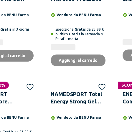
ml 
Ene
o da
BENU Farma
Venduto da
BENU Farma
V
Sen
a
Gratis
in 3 giorni
Spedizione
Gratis
da 23,99 €
o Ritiro
Gratis
in Farmacia o
Parafarmacia
gi al carrello
Aggiungi al carrello
0%
SCO
ORT
NAMEDSPORT Total
ENE
ore
Energy Strong Gel
Com
are 12
Lemon 40 ml
Lam
Stick
25 
o da
BENU Farma
Venduto da
BENU Farma
V
ne
Gratis
da 23,99 €