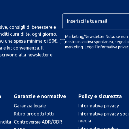
U
ive, consigli di benessere e
iti cura di te, ogni giorno.
Marketing/Newsletter Nota: se non v
 su una spesa minima di 50€.
nostra iniziativa spontanea, segnalaz
marketing.
Leggi l'Informativa privac
 e kit convenienza. Il
scrivono alla newsletter e
a
Garanzie e normative
Policy e sicurezza
Garanzia legale
Informativa privacy
Ritiro prodotti lotti
Informativa privacy soci
media
endita
Controversie ADR/ODR
Informativa cookie