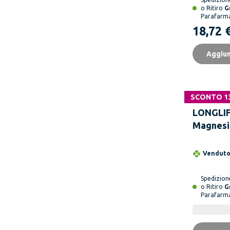
o Ritiro
G
Parafarm
18,72 
Aggiun
SCONTO 1
LONGLI
Magnesi
Capsule
Vendut
Spedizio
o Ritiro
G
Parafarm