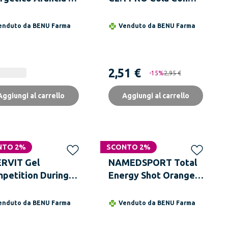
Integratore
Caffeina 60 ml
rgia Graduale
enduto da
BENU Farma
Venduto da
BENU Farma
za Glutine Named
2,51 €
-
15
%
2,95 €
Aggiungi al carrello
Aggiungi al carrello
NTO 2%
SCONTO 2%
RVIT Gel
NAMEDSPORT Total
petition During
Energy Shot Orange
pone e Caffeina
60ml Integratore
ml
Energetico
enduto da
BENU Farma
Venduto da
BENU Farma