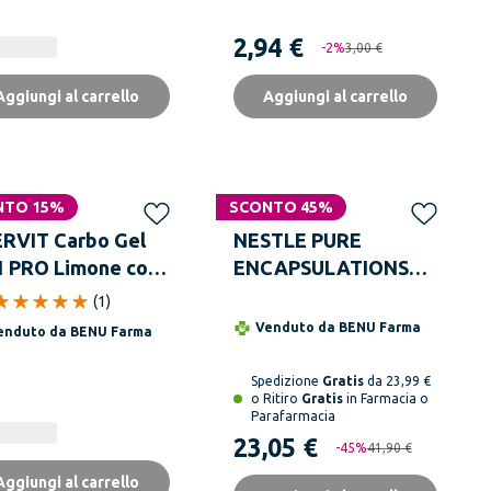
2,94 €
-
2
%
3,00 €
Aggiungi al carrello
Aggiungi al carrello
NTO 15%
 online
SCONTO 45%
RVIT Carbo Gel
NESTLE PURE
1 PRO Limone con
ENCAPSULATIONS
io 60 ml
Energia Extra 30
(
1
)
Capsule
Venduto da
BENU Farma
enduto da
BENU Farma
Spedizione
Gratis
da 23,99 €
o Ritiro
Gratis
in Farmacia o
Parafarmacia
23,05 €
-
45
%
41,90 €
Aggiungi al carrello