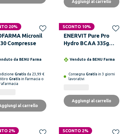
Aggiungi al carrello
NTO 20%
SCONTO 10%
FARMA Micronil
ENERVIT Pure Pro
 30 Compresse
Hydro BCAA 335g
Integratore per il
Recupero Muscolare
enduto da
BENU Farma
Venduto da
BENU Farma
edizione
Gratis
da 23,99 €
Consegna
Gratis
in 3 giorni
Ritiro
Gratis
in Farmacia o
lavorativi
rafarmacia
Aggiungi al carrello
Aggiungi al carrello
NTO 2%
 online
SCONTO 2%