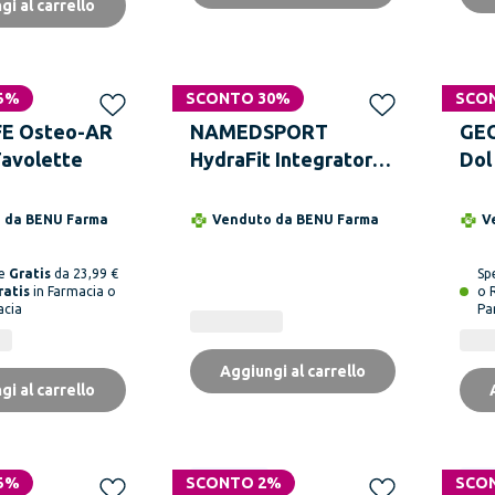
gi al carrello
5%
SCONTO 30%
SCO
E Osteo-AR
NAMEDSPORT
GEO
Tavolette
HydraFit Integratore
Dol
Sali Minerali Gusto
Arancia Rossa 400 Gr
o da
BENU Farma
Venduto da
BENU Farma
V
ne
Gratis
da 23,99 €
Sp
ratis
in Farmacia o
o 
acia
Pa
Aggiungi al carrello
gi al carrello
5%
SCONTO 2%
Solo online
SCO
Solo