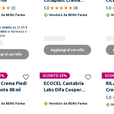
Barriera Mani 50 ml
Cre
5.0
5.0
(
2
)
(
4
)
Rip
o da
BENU Farma
Venduto da
BENU Farma
V
ml
ne
Gratis
da 23,99 €
ratis
in Farmacia o
acia
Aggiungi al carrello
gi al carrello
1%
SCONTO 23%
SCO
Crema Piedi
ECOCEL Cantabria
RIL
nte 88 ml
Labs Difa Cooper
Cre
Ecocel Urea Kr 6,6 ml
Nuo
5.0
o da
BENU Farma
Venduto da
BENU Farma
V