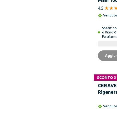
4.5
Vendut
Spedizio
o Ritiro
G
Parafarm
Aggiun
SCONTO 3
CERAVE 
Rigenera
Vendut