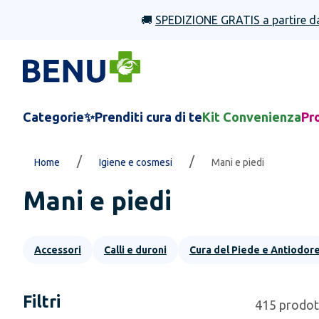
🚚
SPEDIZIONE GRATIS a partire d
Categorie
✨Prenditi cura di te
Kit Convenienza
Pr
/
/
Home
Igiene e cosmesi
Mani e piedi
Mani e piedi
Accessori
Calli e duroni
Cura del Piede e Antiodor
Filtri
415
prodot