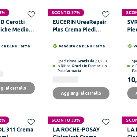
8%
SCONTO 37%
SCO
 Cerotti
EUCERIN UreaRepair
SVR
iche Medio 5
Plus Crema Piedi
Pie
Rigenerante 10%
Urea 100 ml
o da
BENU Farma
Venduto da
BENU Farma
V
Spedizione
Gratis
da 23,99 €
Sp
o Ritiro
Gratis
in Farmacia o
o 
Parafarmacia
Pa
10
gi al carrello
Aggiungi al carrello
2%
SCONTO 33%
SCO
L 311 Crema
LA ROCHE-POSAY
LA
 ml
Ciclaplast Crema
Cic