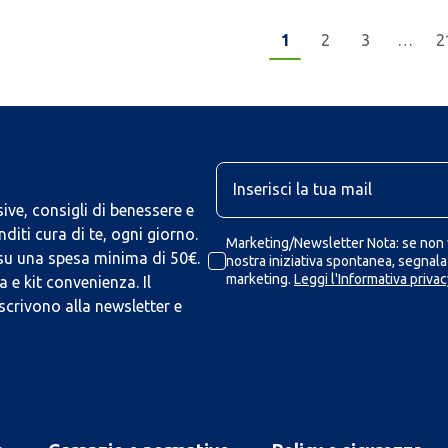
1
2
3
…
2
U
ive, consigli di benessere e
iti cura di te, ogni giorno.
Marketing/Newsletter Nota: se non v
 su una spesa minima di 50€.
nostra iniziativa spontanea, segnalaz
marketing.
Leggi l'Informativa privac
 e kit convenienza. Il
scrivono alla newsletter e