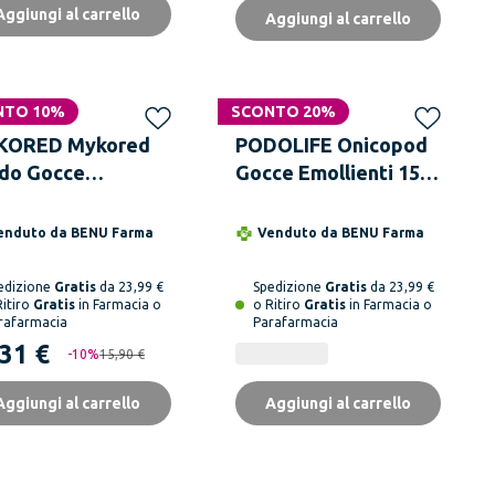
Aggiungi al carrello
Aggiungi al carrello
NTO 10%
SCONTO 20%
KORED Mykored
PODOLIFE Onicopod
ido Gocce
Gocce Emollienti 15
enizzante Piedi
ml
l
enduto da
BENU Farma
Venduto da
BENU Farma
edizione
Gratis
da 23,99 €
Spedizione
Gratis
da 23,99 €
Ritiro
Gratis
in Farmacia o
o Ritiro
Gratis
in Farmacia o
rafarmacia
Parafarmacia
,31 €
-
10
%
15,90 €
Aggiungi al carrello
Aggiungi al carrello