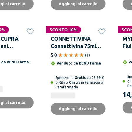
gi al carrello
Aggiungi al carrello
0%
SCONTO 10%
SCO
I CUPRA
CONNETTIVINA
MY
ani
Connettivina 75ml
Flu
e e
Crema Mani con
Igi
5.0
(
1
)
va Cera di
Acido Ialuronico per
50m
o da
BENU Farma
V
Venduto da
BENU Farma
5ml
Mani Secche
Sp
Spedizione
Gratis
da 23,99 €
o 
o Ritiro
Gratis
in Farmacia o
Pa
Parafarmacia
14
gi al carrello
Aggiungi al carrello