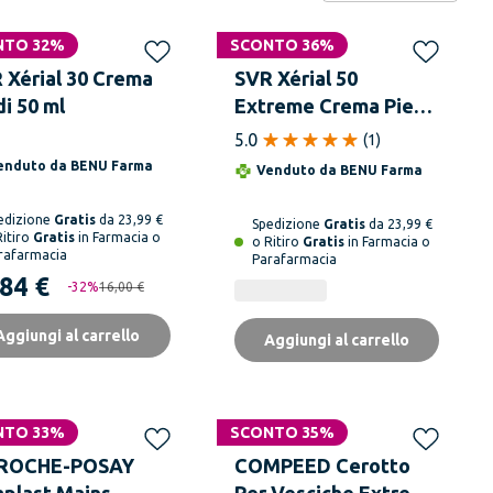
NTO 32%
SCONTO 36%
 Xérial 30 Crema
SVR Xérial 50
di 50 ml
Extreme Crema Piedi
50 ml
5.0
(
1
)
enduto da
BENU Farma
Venduto da
BENU Farma
edizione
Gratis
da 23,99 €
Spedizione
Gratis
da 23,99 €
Ritiro
Gratis
in Farmacia o
o Ritiro
Gratis
in Farmacia o
rafarmacia
Parafarmacia
,84 €
-
32
%
16,00 €
Aggiungi al carrello
Aggiungi al carrello
NTO 33%
SCONTO 35%
 ROCHE-POSAY
COMPEED Cerotto
aplast Mains
Per Vesciche Extreme