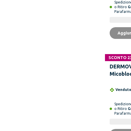
Spedizio
o Ritiro
G
Parafarm
Aggiun
SCONTO 2
DERMOV
Micobloc
Onicomi
Soluzion
Vendut
ml
Spedizio
o Ritiro
G
Parafarm