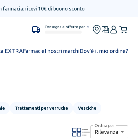
n farmacia: ricevi 10€ di buono sconto
Consegna e offerte per
ta EXTRA
Farmacie
I nostri marchi
Dov'è il mio ordine?
hie
Trattamenti per verruche
Vesciche
Ordina per
Rilevanza