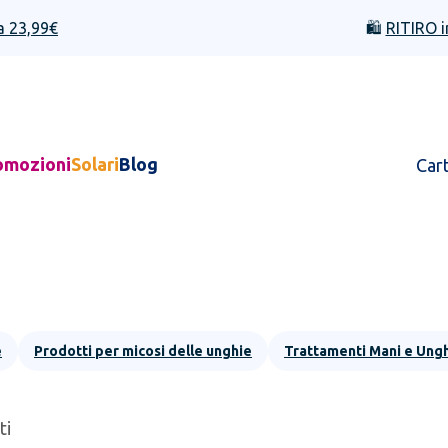
a 23,99€
🛍️
RITIRO i
omozioni
Solari
Blog
Car
e
Prodotti per micosi delle unghie
Trattamenti Mani e Ung
ti