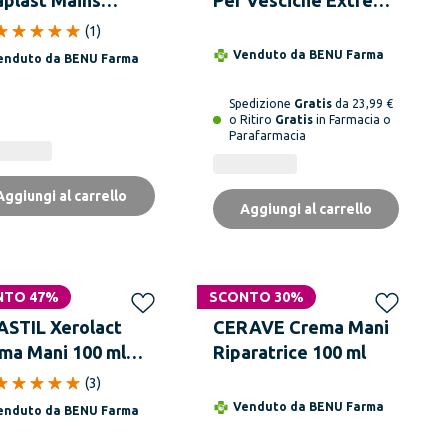
ma Barriera
Medium 10 Pezzi
(
1
)
aratrice Mani 100
Formato Convenienza
Venduto da
BENU Farma
enduto da
BENU Farma
Spedizione
Gratis
da 23,99 €
o Ritiro
Gratis
in Farmacia o
Parafarmacia
Aggiungi al carrello
Aggiungi al carrello
NTO 47%
SCONTO 30%
ASTIL Xerolact
CERAVE Crema Mani
ma Mani 100 ml
Riparatrice 100 ml
va Formula
(
3
)
Venduto da
BENU Farma
enduto da
BENU Farma