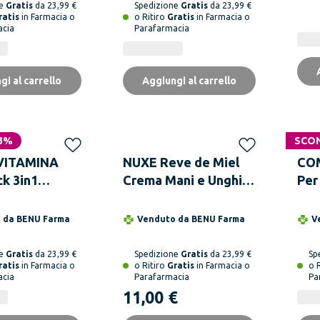
ne
Gratis
da 23,99 €
Spedizione
Gratis
da 23,99 €
ratis
in Farmacia o
o Ritiro
Gratis
in Farmacia o
acia
Parafarmacia
gi al carrello
Aggiungi al carrello
3%
SCO
ITAMINA
NUXE Reve de Miel
COM
k 3in1
Crema Mani e Unghie
Per
cosi
50 ml
e Ungueale 7
o da
BENU Farma
Venduto da
BENU Farma
V
ne
Gratis
da 23,99 €
Spedizione
Gratis
da 23,99 €
Sp
ratis
in Farmacia o
o Ritiro
Gratis
in Farmacia o
o 
acia
Parafarmacia
Pa
11,00 €