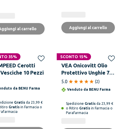
Aggiungi al carrello
Aggiungi al carrello
NTO 35%
SCONTO 15%
PEED Cerotti
VEA Onicovitt Olio
 Vesciche 10 Pezzi
Protettivo Unghie 7
ml
5.0
(
2
)
enduto da
BENU Farma
Venduto da
BENU Farma
edizione
Gratis
da 23,99 €
Spedizione
Gratis
da 23,99 €
Ritiro
Gratis
in Farmacia o
o Ritiro
Gratis
in Farmacia o
rafarmacia
Parafarmacia