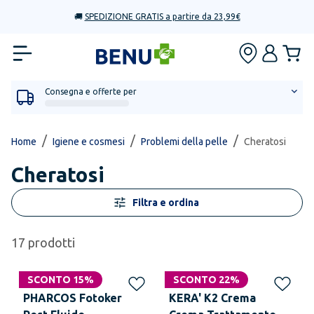
🚚
SPEDIZIONE GRATIS a partire da 23,99€
Consegna e offerte per
/
/
/
Home
Igiene e cosmesi
Problemi della pelle
Cheratosi
Cheratosi
Filtra e ordina
17
prodotti
SCONTO 15%
SCONTO 22%
PHARCOS Fotoker
KERA' K2 Crema