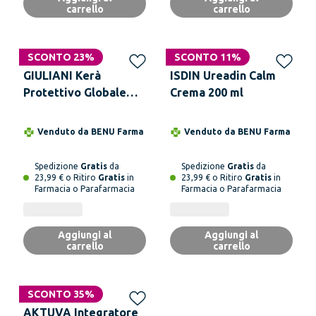
carrello
carrello
SCONTO 23%
SCONTO 11%
GIULIANI Kerà
ISDIN Ureadin Calm
Protettivo Globale
Crema 200 ml
SPF 50+ 50 ml
Venduto da
BENU Farma
Venduto da
BENU Farma
Spedizione
Gratis
da
Spedizione
Gratis
da
23,99 € o Ritiro
Gratis
in
23,99 € o Ritiro
Gratis
in
Farmacia o Parafarmacia
Farmacia o Parafarmacia
Aggiungi al
Aggiungi al
carrello
carrello
Non disponibile
SCONTO 35%
AKTUVA Integratore