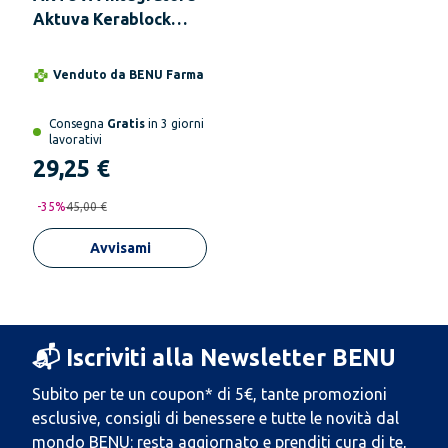
Aktuva Kerablock
Complex 60
Compresse
Venduto da
BENU Farma
Consegna
Gratis
in 3 giorni
lavorativi
29,25 €
-
35
%
45,00 €
Avvisami
📬 Iscriviti alla Newsletter BENU
Subito per te un coupon* di 5€, tante promozioni
esclusive, consigli di benessere e tutte le novità dal
mondo BENU: resta aggiornato e prenditi cura di te,