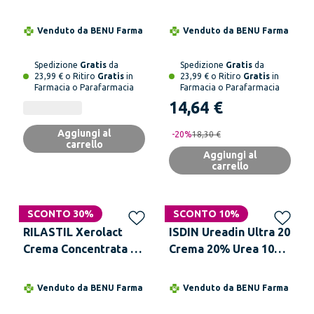
Lattato 100 ml
Ampcare Oleogel 30
ml
Venduto da
BENU Farma
Venduto da
BENU Farma
Spedizione
Gratis
da
Spedizione
Gratis
da
23,99 € o Ritiro
Gratis
in
23,99 € o Ritiro
Gratis
in
Farmacia o Parafarmacia
Farmacia o Parafarmacia
14,64 €
Aggiungi al
-
20
%
18,30 €
carrello
Aggiungi al
carrello
SCONTO 30%
SCONTO 10%
RILASTIL Xerolact
ISDIN Ureadin Ultra 20
Crema Concentrata 40
Crema 20% Urea 100
ml Sodio Lattato 30%
ml
Venduto da
BENU Farma
Venduto da
BENU Farma