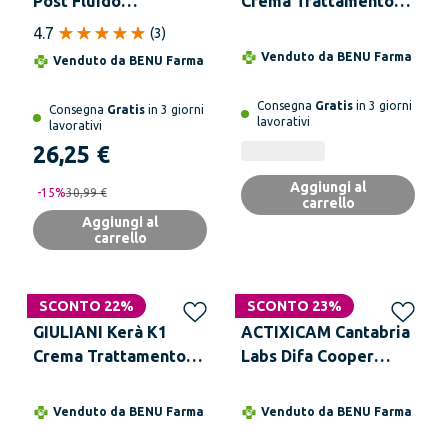
Post Fluido
Crema Trattamento
Dermatologico 50 ml
Cheratosi Attinica 50
4.7
(
3
)
ml
Venduto da
BENU Farma
Venduto da
BENU Farma
Consegna
Gratis
in 3 giorni
Consegna
Gratis
in 3 giorni
lavorativi
lavorativi
26,25 €
Aggiungi al
-
15
%
30,99 €
carrello
Aggiungi al
carrello
SCONTO 22%
SCONTO 23%
GIULIANI Kerà K1
ACTIXICAM Cantabria
Crema Trattamento
Labs Difa Cooper
50 ml
Actixicam Crema 50
ml
Venduto da
BENU Farma
Venduto da
BENU Farma