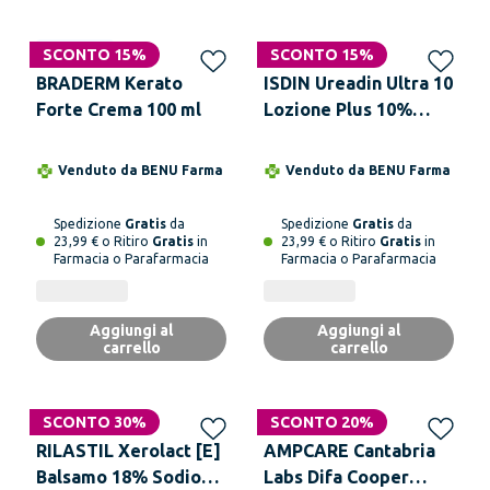
Solo online
SCONTO 15%
SCONTO 15%
BRADERM Kerato
ISDIN Ureadin Ultra 10
Forte Crema 100 ml
Lozione Plus 10%
Urea 400 ml
Venduto da
BENU Farma
Venduto da
BENU Farma
Spedizione
Gratis
da
Spedizione
Gratis
da
23,99 € o Ritiro
Gratis
in
23,99 € o Ritiro
Gratis
in
Farmacia o Parafarmacia
Farmacia o Parafarmacia
Aggiungi al
Aggiungi al
carrello
carrello
SCONTO 30%
SCONTO 20%
RILASTIL Xerolact [E]
AMPCARE Cantabria
Balsamo 18% Sodio
Labs Difa Cooper