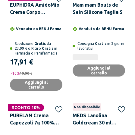
EUPHIDRA AmidoMio
Mam mam Bouts de
Crema Corpo
Sein Silicone Taglia S
Smagliature
Elasticizzante, 200 ml
Venduto da
BENU Farma
Venduto da
BENU Farma
Spedizione
Gratis
da
Consegna
Gratis
in 3 giorni
23,99 € o Ritiro
Gratis
in
lavorativi
Farmacia o Parafarmacia
17,91 €
Aggiungi al
carrello
-
10
%
19,90 €
Aggiungi al
carrello
SCONTO 10%
Non disponibile
PURELAN Crema
MEDS Lanolina
Capezzoli 7g 100%
Goldcream 30 ml
Lanolina
Crema per la Cura del