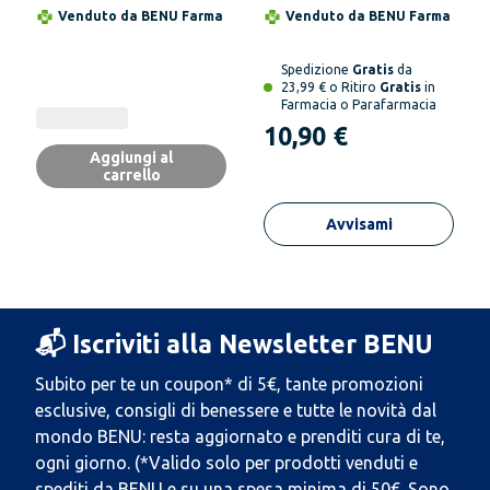
Capezzolo
Venduto da
BENU Farma
Venduto da
BENU Farma
Spedizione
Gratis
da
23,99 € o Ritiro
Gratis
in
Farmacia o Parafarmacia
10,90 €
Aggiungi al
carrello
Avvisami
📬 Iscriviti alla Newsletter BENU
Subito per te un coupon* di 5€, tante promozioni
esclusive, consigli di benessere e tutte le novità dal
mondo BENU: resta aggiornato e prenditi cura di te,
ogni giorno. (*Valido solo per prodotti venduti e
spediti da BENU e su una spesa minima di 50€. Sono