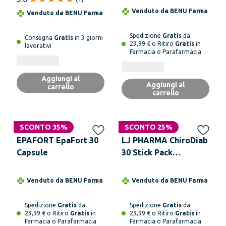
Venduto da
BENU Farma
Venduto da
BENU Farma
Spedizione
Gratis
da
Consegna
Gratis
in 3 giorni
23,99 € o Ritiro
Gratis
in
lavorativi
Farmacia o Parafarmacia
Aggiungi al
Aggiungi al
carrello
carrello
Solo online
SCONTO 35%
SCONTO 25%
EPAFORT EpaFort 30
LJ PHARMA ChiroDiab
Capsule
30 Stick Pack
Granulato Orosolubile
Venduto da
BENU Farma
Venduto da
BENU Farma
Spedizione
Gratis
da
Spedizione
Gratis
da
23,99 € o Ritiro
Gratis
in
23,99 € o Ritiro
Gratis
in
Farmacia o Parafarmacia
Farmacia o Parafarmacia