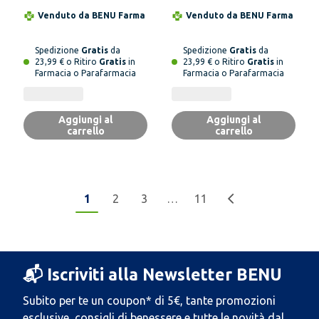
Venduto da
BENU Farma
Venduto da
BENU Farma
Spedizione
Gratis
da
Spedizione
Gratis
da
23,99 € o Ritiro
Gratis
in
23,99 € o Ritiro
Gratis
in
Farmacia o Parafarmacia
Farmacia o Parafarmacia
Aggiungi al
Aggiungi al
carrello
carrello
1
2
3
…
11
📬 Iscriviti alla Newsletter BENU
Subito per te un coupon* di 5€, tante promozioni
esclusive, consigli di benessere e tutte le novità dal