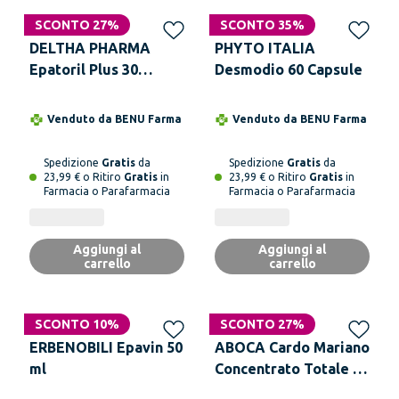
SCONTO 27%
SCONTO 35%
DELTHA PHARMA
PHYTO ITALIA
Epatoril Plus 30
Desmodio 60 Capsule
Compresse
Venduto da
BENU Farma
Venduto da
BENU Farma
Spedizione
Gratis
da
Spedizione
Gratis
da
23,99 € o Ritiro
Gratis
in
23,99 € o Ritiro
Gratis
in
Farmacia o Parafarmacia
Farmacia o Parafarmacia
Aggiungi al
Aggiungi al
carrello
carrello
SCONTO 10%
SCONTO 27%
ERBENOBILI Epavin 50
ABOCA Cardo Mariano
ml
Concentrato Totale 50
Opercoli