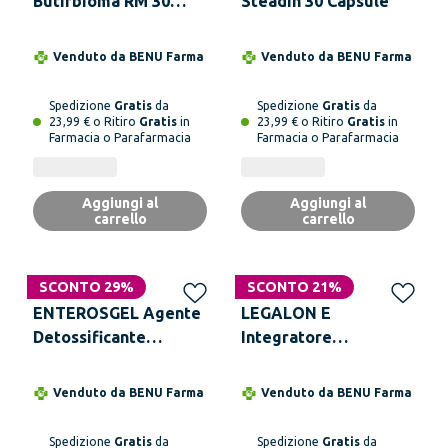
Butirbioma RM 30
Steadin 30 Capsule
Compresse
Venduto da
BENU Farma
Venduto da
BENU Farma
Spedizione
Gratis
da
Spedizione
Gratis
da
23,99 € o Ritiro
Gratis
in
23,99 € o Ritiro
Gratis
in
Farmacia o Parafarmacia
Farmacia o Parafarmacia
Aggiungi al
Aggiungi al
carrello
carrello
SCONTO 29%
SCONTO 21%
ENTEROSGEL Agente
LEGALON E
Detossificante
Integratore
Sospensione Orale
Alimentare 30
225 g
Compresse Rivestite
Venduto da
BENU Farma
Venduto da
BENU Farma
Spedizione
Gratis
da
Spedizione
Gratis
da