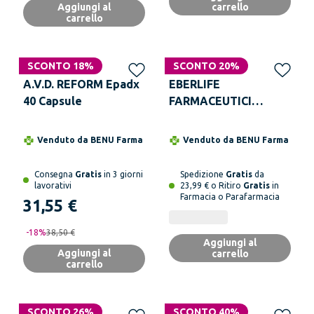
Aggiungi al
carrello
carrello
SCONTO 18%
SCONTO 20%
A.V.D. REFORM Epadx
EBERLIFE
40 Capsule
FARMACEUTICI
Epatoff 20 Compresse
Integratore per
Venduto da
BENU Farma
Venduto da
BENU Farma
Funzione Epatica
Consegna
Gratis
in 3 giorni
Spedizione
Gratis
da
lavorativi
23,99 € o Ritiro
Gratis
in
Farmacia o Parafarmacia
31,55 €
-
18
%
38,50 €
Aggiungi al
Aggiungi al
carrello
carrello
SCONTO 26%
SCONTO 40%