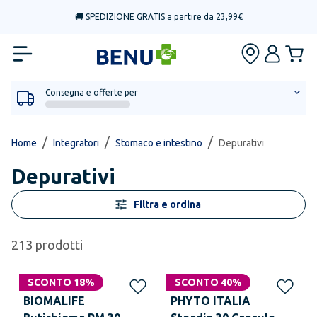
🚚
SPEDIZIONE GRATIS a partire da 23,99€
Consegna e offerte per
/
/
/
Home
Integratori
Stomaco e intestino
Depurativi
Depurativi
Filtra e ordina
213
prodotti
SCONTO 18%
SCONTO 40%
BIOMALIFE
PHYTO ITALIA