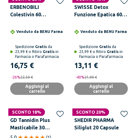
ERBENOBILI
SWISSE Detox
Colestivin 60
Funzione Epatica 60
Compresse
Compresse
Venduto da
BENU Farma
Venduto da
BENU Farma
Spedizione
Gratis
da
Spedizione
Gratis
da
23,99 € o Ritiro
Gratis
in
23,99 € o Ritiro
Gratis
in
Farmacia o Parafarmacia
Farmacia o Parafarmacia
16,75 €
13,11 €
-
26
%
22,50 €
-
40
%
21,90 €
Aggiungi al
Aggiungi al
carrello
carrello
SCONTO 18%
SCONTO 20%
GD Tannidin Plus
SHEDIR PHARMA
Masticabile 30
Siliglut 20 Capsule
Compresse Deglutibili
5.0
(
1
)