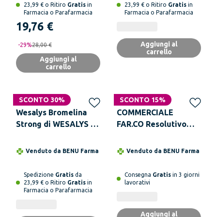
23,99 € o Ritiro
Gratis
in
23,99 € o Ritiro
Gratis
in
Farmacia o Parafarmacia
Farmacia o Parafarmacia
19,76 €
Aggiungi al
-
29
%
28,00 €
carrello
Aggiungi al
carrello
SCONTO 30%
SCONTO 15%
Wesalys Bromelina
COMMERCIALE
Strong di WESALYS -
FAR.CO Resolutivo
Drenante e contro
Regium 1000 ml
Gambe pesanti e
Venduto da
BENU Farma
Venduto da
BENU Farma
Cellulite
Spedizione
Gratis
da
Consegna
Gratis
in 3 giorni
23,99 € o Ritiro
Gratis
in
lavorativi
Farmacia o Parafarmacia
Aggiungi al