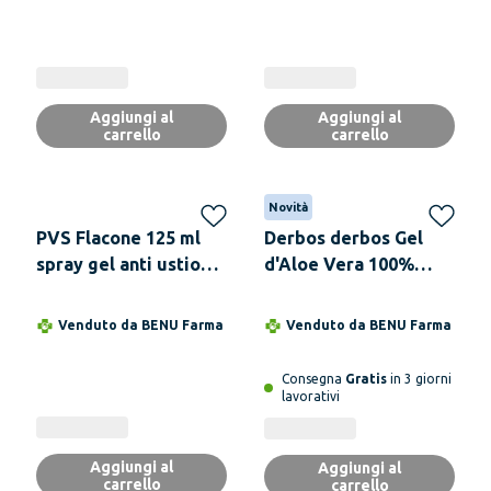
Aggiungi al
Aggiungi al
carrello
carrello
Novità
PVS Flacone 125 ml
Derbos derbos Gel
spray gel anti ustioni
d'Aloe Vera 100%
no gas
naturale 500 ml
Venduto da
BENU Farma
Venduto da
BENU Farma
Consegna
Gratis
in 3 giorni
lavorativi
Aggiungi al
Aggiungi al
carrello
carrello