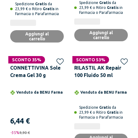
Spedizione
Gratis
da
Spedizione
Gratis
da
23,99 € o Ritiro
Gratis
in
23,99 € o Ritiro
Gratis
in
Farmacia o Parafarmacia
Farmacia o Parafarmacia
Aggiungi al
Aggiungi al
carrello
carrello
SCONTO 35%
SCONTO 53%
CONNETTIVINA Sole
RILASTIL AK Repair
Crema Gel 30 g
100 Fluido 50 ml
Venduto da
BENU Farma
Venduto da
BENU Farma
Spedizione
Gratis
da
23,99 € o Ritiro
Gratis
in
Farmacia o Parafarmacia
6,44 €
-
35
%
9,90 €
Aggiungi al