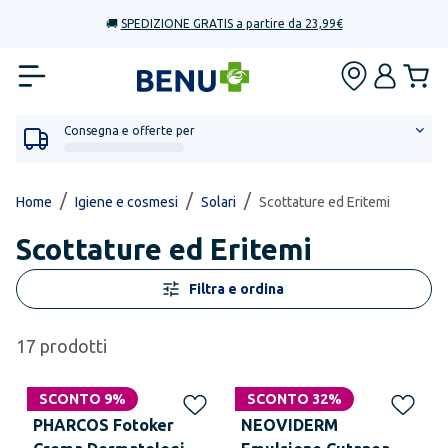
🚚
SPEDIZIONE GRATIS a partire da 23,99€
Consegna e offerte per
/
/
/
Home
Igiene e cosmesi
Solari
Scottature ed Eritemi
Scottature ed Eritemi
Filtra e ordina
17
prodotti
SCONTO 9%
SCONTO 32%
PHARCOS Fotoker
NEOVIDERM