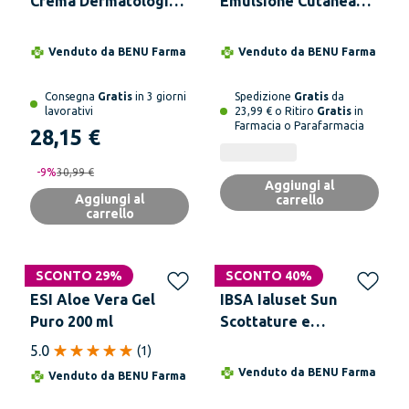
Crema Dermatologica
Emulsione Cutanea
50 ml
100 ml
Venduto da
BENU Farma
Venduto da
BENU Farma
Consegna
Gratis
in 3 giorni
Spedizione
Gratis
da
lavorativi
23,99 € o Ritiro
Gratis
in
Farmacia o Parafarmacia
28,15 €
-
9
%
30,99 €
Aggiungi al
Aggiungi al
carrello
carrello
SCONTO 29%
SCONTO 40%
ESI Aloe Vera Gel
IBSA Ialuset Sun
Puro 200 ml
Scottature e
Irritazioni Solari
5.0
(
1
)
Spray 100 ml
Venduto da
BENU Farma
Venduto da
BENU Farma