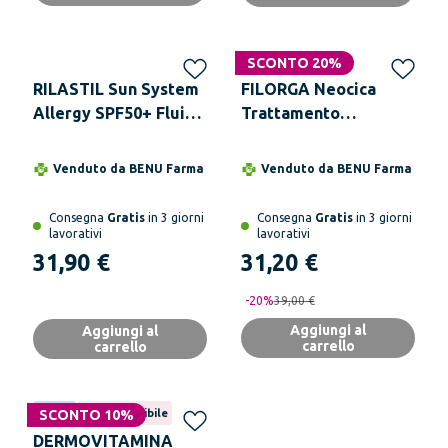
SCONTO 20%
RILASTIL Sun System
FILORGA Neocica
Allergy SPF50+ Fluido
Trattamento
50 ml
Riparatore Universale
40 ml
Venduto da
BENU Farma
Venduto da
BENU Farma
Consegna
Gratis
in 3 giorni
Consegna
Gratis
in 3 giorni
lavorativi
lavorativi
31,90 €
31,20 €
-
20
%
39,00 €
Aggiungi al
Aggiungi al
carrello
carrello
Novità
SCONTO 10%
Non disponibile
DERMOVITAMINA