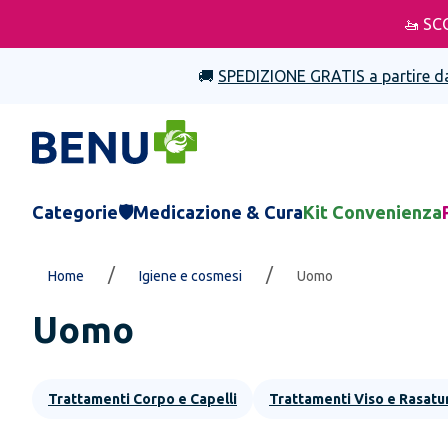
🚤 SC
🚚
SPEDIZIONE GRATIS a partire d
Categorie
🛡️Medicazione & Cura
Kit Convenienza
/
/
Home
Igiene e cosmesi
Uomo
Uomo
Trattamenti Corpo e Capelli
Trattamenti Viso e Rasatu