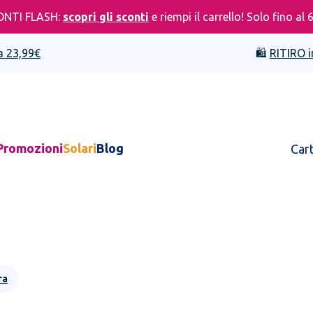
ONTI FLASH:
scopri gli sconti
e riempi il carrello! Solo fino al 
a 23,99€
🛍️
RITIRO i
Promozioni
Solari
Blog
Car
ra