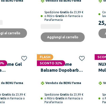
o da
BENU Farma
Venduto da
BENU Farma
V
Spedizione
Gratis
da 23,99 €
Co
o Ritiro
Gratis
in Farmacia o
lav
Parafarmacia
25
gi al carrello
Aggiungi al carrello
FLASH
Novità
SCO
0%
SCONTO 32%
Homme Gel
LIERAC Homme
NUX
e
Balsamo Dopobarba
Mul
zante
Anti-irritazione
zzante 50 ml
Idratante Lenitivo 75
o da
BENU Farma
Venduto da
BENU Farma
V
ml
ne
Gratis
da 23,99 €
Spedizione
Gratis
da 23,99 €
Sp
ratis
in Farmacia o
o Ritiro
Gratis
in Farmacia o
o 
acia
Parafarmacia
Pa