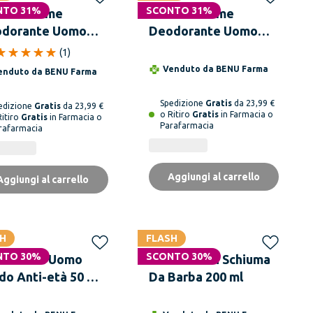
NTO 31%
SCONTO 31%
CHY Homme
VICHY Homme
dorante Uomo
Deodorante Uomo
l On Anti-
Roll On Pelle
(
1
)
spirante 72H 50 ml
Sensibile 48H 50 ml
Venduto da
BENU Farma
enduto da
BENU Farma
Spedizione
Gratis
da 23,99 €
edizione
Gratis
da 23,99 €
o Ritiro
Gratis
in Farmacia o
Ritiro
Gratis
in Farmacia o
Parafarmacia
rafarmacia
Aggiungi al carrello
Aggiungi al carrello
H
FLASH
NTO 30%
SCONTO 30%
RAC Set Uomo
AVENE Men Schiuma
ido Anti-età 50 ml
Da Barba 200 ml
eodorante 50 ml