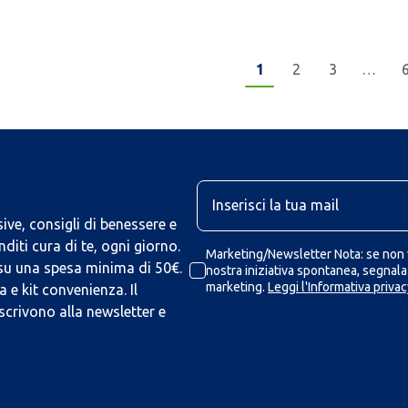
1
2
3
…
U
ive, consigli di benessere e
iti cura di te, ogni giorno.
Marketing/Newsletter Nota: se non v
 su una spesa minima di 50€.
nostra iniziativa spontanea, segnalaz
marketing.
Leggi l'Informativa privac
 e kit convenienza. Il
scrivono alla newsletter e