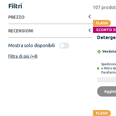
Filtri
107
prodot
PREZZO
FLASH
SCONTO 3
SAUGEL
RECENSIONI
Deterge
Mostra solo disponibili
Vendut
Filtra di più (+4)
Spedizio
o Ritiro
G
Parafarm
Aggiun
FLASH