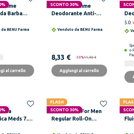
0%
SCONTO 30%
SCO
Homme
LIERAC Homme
VI
 da Barba
Deodorante Anti-
Deo
 Pelle
traspirante 48H e
Rol
5.0
e Senza
Anti-traccia 50 ml
Tra
o da
BENU Farma
Venduto da
BENU Farma
V
Sp
o 
Pa
8,33 €
-
30
%
11,90 €
gi al carrello
Aggiungi al carrello
FLASH
FLAS
0%
SCONTO 30%
SCO
tita
PERSPIREX For Men
LIE
ica Meds 7.5g
Regular Roll-On
Flu
tura ed
Antitraspirante 20 ml
+ D
ne