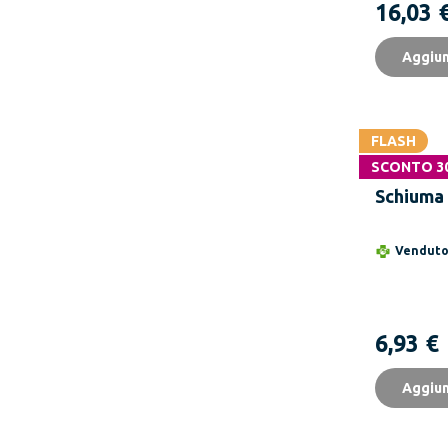
16,03 
Aggiun
FLASH
SCONTO 3
EUPHID
Schiuma
Viso 175
Vendut
6,93 €
Aggiun