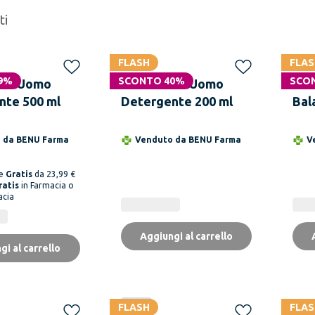
ti
FLASH
FLAS
9%
SCONTO 40%
SCO
LA Uomo
SAUGELLA Uomo
EP
nte 500 ml
Detergente 200 ml
Bal
ml
o da
BENU Farma
Venduto da
BENU Farma
V
ne
Gratis
da 23,99 €
ratis
in Farmacia o
acia
Aggiungi al carrello
gi al carrello
FLASH
Novità
FLAS