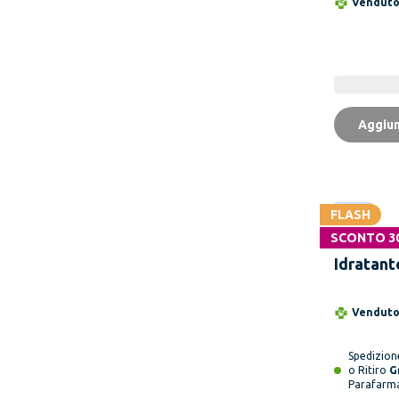
Vendut
Aggiun
FLASH
Novità
SCONTO 3
LIERAC 
Idratant
Energiz
Rivitali
Vendut
Spedizio
o Ritiro
G
Parafarm