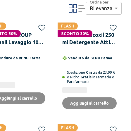
Ordina per
Rilevanza
H
FLASH
NTO 30%
SCONTO 30%
ITECH GROUP
GALENIA Micoxil 250
anil Lavaggio 100
ml Detergente Attivo
Corpo e Capelli
Antimicrobico
enduto da
BENU Farma
Venduto da
BENU Farma
Spedizione
Gratis
da 23,99 €
o Ritiro
Gratis
in Farmacia o
Parafarmacia
Aggiungi al carrello
Aggiungi al carrello
H
FLASH