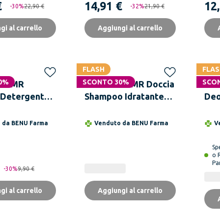
€
14,91 €
12
-
30
%
22,90 €
-
32
%
21,90 €
gi al carrello
Aggiungi al carrello
FLASH
FLAS
0%
SCONTO 30%
SCO
RA MR
EUPHIDRA MR Doccia
VI
 Detergente
Shampoo Idratante
Deo
 ml
200 ml
Ant
Ant
o da
BENU Farma
Venduto da
BENU Farma
V
ml
Sp
o 
Pa
-
30
%
9,90 €
gi al carrello
Aggiungi al carrello