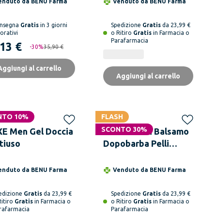
enduto da
BENU Farma
Venduto da
BENU Farma
nsegna
Gratis
in 3 giorni
Spedizione
Gratis
da 23,99 €
orativi
o Ritiro
Gratis
in Farmacia o
Parafarmacia
,13 €
-
30
%
35,90 €
Aggiungi al carrello
Aggiungi al carrello
NTO 10%
FLASH
SCONTO 30%
E Men Gel Doccia
AVENE Men Balsamo
tiuso
Dopobarba Pelli
Sensibili e Secche 75
ml
enduto da
BENU Farma
Venduto da
BENU Farma
edizione
Gratis
da 23,99 €
Spedizione
Gratis
da 23,99 €
Ritiro
Gratis
in Farmacia o
o Ritiro
Gratis
in Farmacia o
rafarmacia
Parafarmacia