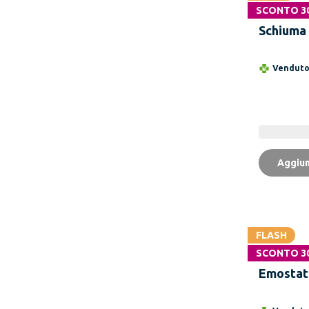
SCONTO 3
AVENE 
Schiuma
50ml per
Sensibil
Vendut
Alcool
Aggiun
FLASH
SCONTO 3
MEDS Ma
Emostat
Per Rasa
Epilazio