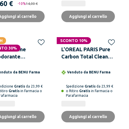
,60 €
-
10
%
14,00 €
Aggiungi al carrello
Aggiungi al carrello
H
SCONTO 10%
NTO 30%
CHY Homme
L'OREAL PARIS Pure
dorante
Carbon Total Clean
itraspirante +
Gel Doccia 5in1
imacchie 48H 50
Formato XXXL
enduto da
BENU Farma
Venduto da
BENU Farma
edizione
Gratis
da 23,99 €
Spedizione
Gratis
da 23,99 €
Ritiro
Gratis
in Farmacia o
o Ritiro
Gratis
in Farmacia o
rafarmacia
Parafarmacia
Aggiungi al carrello
Aggiungi al carrello