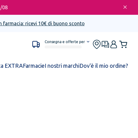
6/08
n farmacia: ricevi 10€ di buono sconto
Consegna e offerte per
ta EXTRA
Farmacie
I nostri marchi
Dov'è il mio ordine?