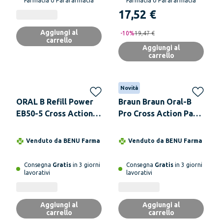
Farmacia o Parafarmacia
Farmacia o Parafarmacia
17,52 €
Aggiungi al
-
10
%
19,47 €
carrello
Aggiungi al
carrello
Novità
ORAL B Refill Power
Braun Braun Oral-B
EB50-5 Cross Action 5
Pro Cross Action Pack
Testine Ricambio
di 3 testina 6 cm x 2
cm
Venduto da
BENU Farma
Venduto da
BENU Farma
Consegna
Gratis
in 3 giorni
Consegna
Gratis
in 3 giorni
lavorativi
lavorativi
Aggiungi al
Aggiungi al
carrello
carrello