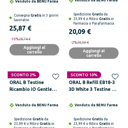
Venduto da
BENU Farma
Venduto da
BENU Farma
Spedizione
Gratis
da
Consegna
Gratis
in 3 giorni
23,99 € o Ritiro
Gratis
in
lavorativi
Farmacia o Parafarmacia
25,87 €
20,09 €
-
10
%
28,74 €
-
2
%
20,50 €
Aggiungi al
Aggiungi al
carrello
carrello
SCONTO 2%
SCONTO 10%
ORAL B Testine
ORAL B Refill EB18-3
Ricambio iO Gentle
3D White 3 Testine Di
Clean Nere 2 Pezzi
Ricambio
Venduto da
BENU Farma
Venduto da
BENU Farma
Spedizione
Gratis
da
Spedizione
Gratis
da
23,99 € o Ritiro
Gratis
in
23,99 € o Ritiro
Gratis
in