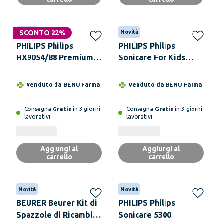
Novità
SCONTO 22%
Novità
PHILIPS Philips
PHILIPS Philips
HX9054/88 Premium
Sonicare For Kids
Cura Gengive 4
HX6322/04
Testine di Ricambio
Venduto da
BENU Farma
Venduto da
BENU Farma
Consegna
Gratis
in 3 giorni
Consegna
Gratis
in 3 giorni
lavorativi
lavorativi
Aggiungi al
Aggiungi al
carrello
carrello
Novità
Novità
BEURER Beurer Kit di
PHILIPS Philips
Spazzole di Ricambio
Sonicare 5300