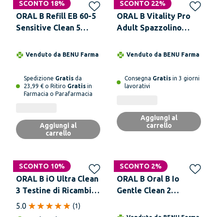
SCONTO 18%
SCONTO 22%
ORAL B Refill EB 60-5
ORAL B Vitality Pro
Sensitive Clean 5
Adult Spazzolino
Testine Di Ricambio
Elettrico
Venduto da
BENU Farma
Venduto da
BENU Farma
Spedizione
Gratis
da
Consegna
Gratis
in 3 giorni
23,99 € o Ritiro
Gratis
in
lavorativi
Farmacia o Parafarmacia
Aggiungi al
Aggiungi al
carrello
carrello
SCONTO 10%
SCONTO 2%
ORAL B iO Ultra Clean
ORAL B Oral B Io
3 Testine di Ricambio
Gentle Clean 2
Nere con Setole
Testine Ricambio
5.0
(
1
)
Angolate
Spazzolino Elettrico