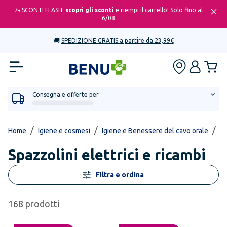
🚤 SCONTI FLASH:
scopri gli sconti
e riempi il carrello! Solo fino al
6/08
🚚
SPEDIZIONE GRATIS a partire da 23,99€
Consegna e offerte per
/
/
/
Home
Igiene e cosmesi
Igiene e Benessere del cavo orale
Sp
Spazzolini elettrici e ricambi
Filtra e ordina
168
prodotti