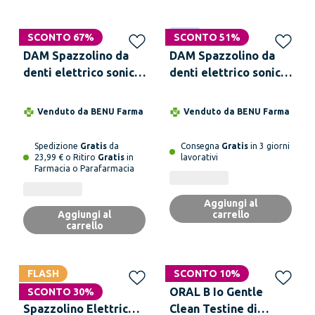
SCONTO 67%
Novità
SCONTO 51%
DAM Spazzolino da
DAM Spazzolino da
denti elettrico sonico,
denti elettrico sonico
per adulti, con 8
31.000rpm. 6 modalità.
funzioni per la tua
Corpo impermeabile
Venduto da
BENU Farma
Venduto da
BENU Farma
salute e bellezza
IPX8.
orale. Modello
Spedizione
Gratis
da
Consegna
Gratis
in 3 giorni
ricaricabile.
23,99 € o Ritiro
Gratis
in
lavorativi
Farmacia o Parafarmacia
Aggiungi al
Aggiungi al
carrello
carrello
FLASH
SCONTO 10%
ORAL B Pro 1
ORAL B Io Gentle
SCONTO 30%
Spazzolino Elettrico
Clean Testine di