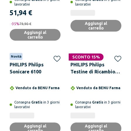
lavorativi
lavorativi
51,94 €
Aggiungi al
-
35
%
79,90 €
carrello
Aggiungi al
carrello
Novità
Novità
SCONTO 15%
PHILIPS Philips
PHILIPS Philips
Sonicare 6100
Testine di Ricambio
per Spazzolino
Elettrico HX6044/90 4
Venduto da
BENU Farma
Venduto da
BENU Farma
pezzi
Consegna
Gratis
in 3 giorni
Consegna
Gratis
in 3 giorni
lavorativi
lavorativi
Aggiungi al
Aggiungi al
carrello
carrello