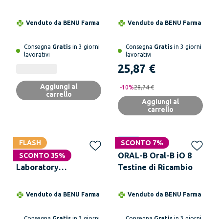
Nero con Timer e 1
Ricambio Nere 3 Pezzi
Testina di Ricambio
Venduto da
BENU Farma
Venduto da
BENU Farma
Consegna
Gratis
in 3 giorni
Consegna
Gratis
in 3 giorni
lavorativi
lavorativi
25,87 €
Aggiungi al
-
10
%
28,74 €
carrello
Aggiungi al
carrello
FLASH
Novità
SCONTO 7%
ORAL B Pro 3
ORAL-B Oral-B iO 8
SCONTO 35%
Laboratory
Testine di Ricambio
Spazzolino Elettrico +
2 Ricambi
Venduto da
BENU Farma
Venduto da
BENU Farma
Consegna
Gratis
in 3 giorni
Consegna
Gratis
in 3 giorni