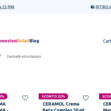
a 23,99€
🛍️
RITIRO i
omozioni
Solari
Blog
Car
/
Dermatiti ed irritazioni
i
3%
SCONTO 22%
SCO
MA
CERAMOL Crema
CE
MA -
Beta Complex 50 ml
Man