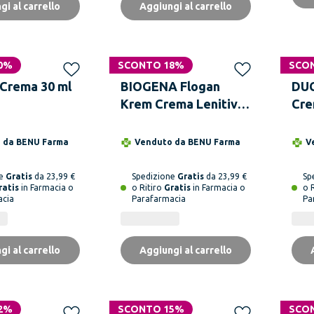
gi al carrello
Aggiungi al carrello
0%
SCONTO 18%
SCO
Crema 30 ml
BIOGENA Flogan
DUC
Krem Crema Lenitiva
Cre
50 ml
Ant
o da
BENU Farma
Venduto da
BENU Farma
V
ne
Gratis
da 23,99 €
Spedizione
Gratis
da 23,99 €
Sp
ratis
in Farmacia o
o Ritiro
Gratis
in Farmacia o
o 
acia
Parafarmacia
Pa
gi al carrello
Aggiungi al carrello
2%
SCONTO 15%
SCO