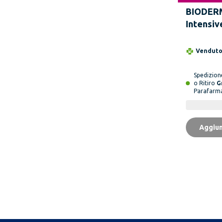
BIODER
Intensi
Corpo 5
Vendut
Spedizio
o Ritiro
G
Parafarm
Aggiun