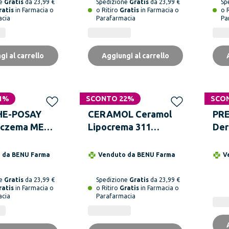
ne
Gratis
da 23,99 €
Spedizione
Gratis
da 23,99 €
Sp
ratis
in Farmacia o
o Ritiro
Gratis
in Farmacia o
o 
acia
Parafarmacia
Pa
gi al carrello
Aggiungi al carrello
1%
SCONTO 22%
SCO
HE-POSAY
CERAMOL Ceramol
PRE
 Eczema MED
Lipocrema 311
Der
0 ml
Tubetto da 100 ml
o da
BENU Farma
Venduto da
BENU Farma
V
ne
Gratis
da 23,99 €
Spedizione
Gratis
da 23,99 €
ratis
in Farmacia o
o Ritiro
Gratis
in Farmacia o
acia
Parafarmacia