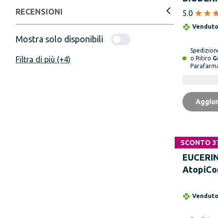
Atoderm
RECENSIONI
5.0
Idratant
Vendut
Pelle Se
Mostra solo disponibili
Spedizio
o Ritiro
G
Filtra di più (+4)
Parafarm
Aggiun
SCONTO 3
EUCERI
AtopiCon
Anti-Pru
Vendut