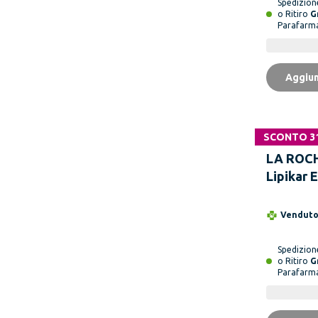
Spedizio
o Ritiro
G
Parafarm
Aggiun
SCONTO 3
LA ROC
Lipikar
Cream 3
Vendut
Spedizio
o Ritiro
G
Parafarm