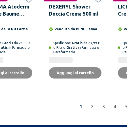
MA Atoderm
DEXERYL Shower
LIC
ve Baume
Doccia Crema 500 ml
Cre
00 ml
o da
BENU Farma
Venduto da
BENU Farma
V
ne
Gratis
da 23,99 €
Spedizione
Gratis
da 23,99 €
Sp
ratis
in Farmacia o
o Ritiro
Gratis
in Farmacia o
o 
acia
Parafarmacia
Pa
gi al carrello
Aggiungi al carrello
1
2
3
4