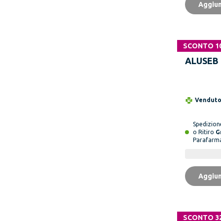
Aggiun
SCONTO 1
ALUSEB 
Vendut
Spedizio
o Ritiro
G
Parafarm
Aggiun
SCONTO 3