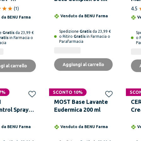
 Olio Doccia
4.5
(
1
)
e 1 L per
Venduto da
BENU Farma
o da
BENU Farma
V
cca
Spedizione
Gratis
da 23,99 €
ne
Gratis
da 23,99 €
Sp
o Ritiro
Gratis
in Farmacia o
ratis
in Farmacia o
o 
Parafarmacia
acia
Pa
Aggiungi al carrello
gi al carrello
7%
SCONTO 10%
SCO
N
MOST Base Lavante
CE
trol Spray
Eudermica 200 ml
Cre
rito 50 ml
Cr
Seb
o da
BENU Farma
Venduto da
BENU Farma
V
Vis