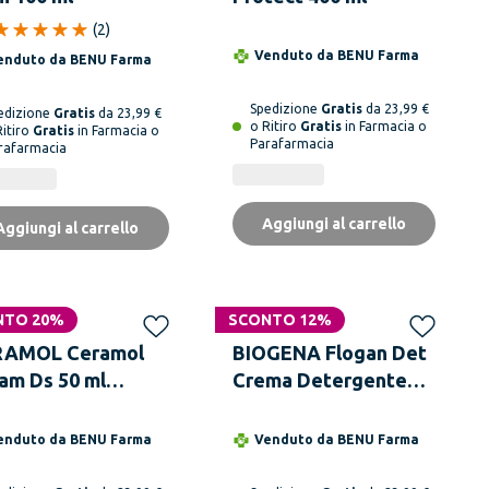
(
2
)
Venduto da
BENU Farma
enduto da
BENU Farma
Spedizione
Gratis
da 23,99 €
edizione
Gratis
da 23,99 €
o Ritiro
Gratis
in Farmacia o
Ritiro
Gratis
in Farmacia o
Parafarmacia
rafarmacia
Aggiungi al carrello
Aggiungi al carrello
NTO 20%
SCONTO 12%
RAMOL Ceramol
BIOGENA Flogan Det
am Ds 50 ml
Crema Detergente
ema
150 ml
oequilibrante
enduto da
BENU Farma
Venduto da
BENU Farma
o e Corpo