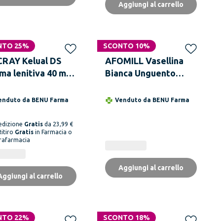
Aggiungi al carrello
NTO 25%
SCONTO 10%
RAY Kelual DS
AFOMILL Vasellina
ma lenitiva 40 ml
Bianca Unguento
i-squame Viso
Tubo Da 30 g
enduto da
BENU Farma
Venduto da
BENU Farma
edizione
Gratis
da 23,99 €
Ritiro
Gratis
in Farmacia o
rafarmacia
Aggiungi al carrello
Aggiungi al carrello
NTO 22%
SCONTO 18%