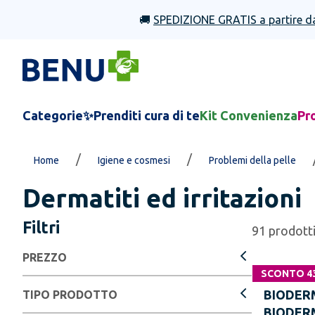
🚚
SPEDIZIONE GRATIS a partire d
Categorie
✨Prenditi cura di te
Kit Convenienza
Pr
/
/
Home
Igiene e cosmesi
Problemi della pelle
Dermatiti ed irritazioni
Filtri
91
prodott
PREZZO
SCONTO 4
BIODER
TIPO PRODOTTO
BIODER