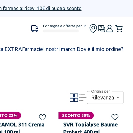
n farmacia: ricevi 10€ di buono sconto
Consegna e offerte per
ta EXTRA
Farmacie
I nostri marchi
Dov'è il mio ordine?
Ordina per
Rilevanza
NTO 22%
SCONTO 39%
RAMOL 311 Crema
SVR Topialyse Baume
i 100 ml
Protect 400 ml