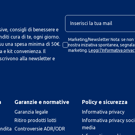
U
ive, consigli di benessere e
iti cura di te, ogni giorno.
Marketing/Newsletter Nota: se non v
 su una spesa minima di 50€.
nostra iniziativa spontanea, segnalaz
marketing.
Leggi l'Informativa privac
 e kit convenienza. Il
scrivono alla newsletter e
a
Garanzie e normative
Policy e sicurezza
Garanzia legale
Informativa privacy
Ritiro prodotti lotti
Informativa privacy soci
media
endita
Controversie ADR/ODR