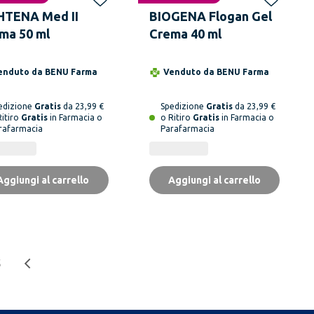
HTENA Med II
BIOGENA Flogan Gel
ma 50 ml
Crema 40 ml
enduto da
BENU Farma
Venduto da
BENU Farma
edizione
Gratis
da 23,99 €
Spedizione
Gratis
da 23,99 €
Ritiro
Gratis
in Farmacia o
o Ritiro
Gratis
in Farmacia o
rafarmacia
Parafarmacia
Aggiungi al carrello
Aggiungi al carrello
5