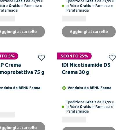
edizione
Gratis
da 23,99 €
Spedizione
Gratis
da 23,99 €
Ritiro
Gratis
in Farmacia o
o Ritiro
Gratis
in Farmacia o
rafarmacia
Parafarmacia
Aggiungi al carrello
Aggiungi al carrello
NTO 5%
SCONTO 25%
P Crema
IDI Nicotinamide DS
moprotettiva 75 g
Crema 30 g
enduto da
BENU Farma
Venduto da
BENU Farma
Spedizione
Gratis
da 23,99 €
o Ritiro
Gratis
in Farmacia o
Parafarmacia
Aggiungi al carrello