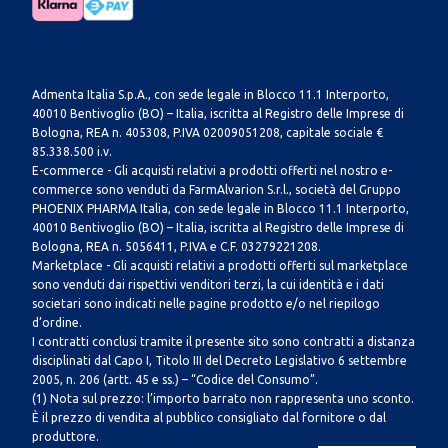
Admenta Italia S.p.A., con sede legale in Blocco 11.1 Interporto,
40010 Bentivoglio (BO) – Italia, iscritta al Registro delle Imprese di
Bologna, REA n. 405308, P.IVA 02009051208, capitale sociale €
85.338.500 i.v.
E-commerce - Gli acquisti relativi a prodotti offerti nel nostro e-
commerce sono venduti da FarmAlvarion S.r.l., società del Gruppo
PHOENIX PHARMA Italia, con sede legale in Blocco 11.1 Interporto,
40010 Bentivoglio (BO) – Italia, iscritta al Registro delle Imprese di
Bologna, REA n. 5056411, P.IVA e C.F. 03279221208.
Marketplace - Gli acquisti relativi a prodotti offerti sul marketplace
sono venduti dai rispettivi venditori terzi, la cui identità e i dati
societari sono indicati nelle pagine prodotto e/o nel riepilogo
d’ordine.
I contratti conclusi tramite il presente sito sono contratti a distanza
disciplinati dal Capo I, Titolo III del Decreto Legislativo 6 settembre
2005, n. 206 (artt. 45 e ss.) – “Codice del Consumo”.
(1) Nota sul prezzo: l’importo barrato non rappresenta uno sconto.
È il prezzo di vendita al pubblico consigliato dal fornitore o dal
produttore.