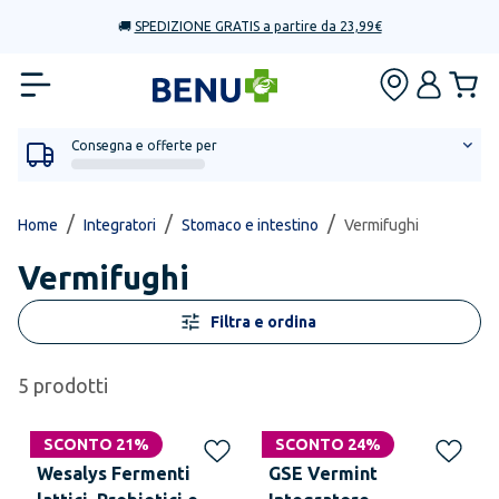
🚚
SPEDIZIONE GRATIS a partire da 23,99€
Consegna e offerte per
/
/
/
Home
Integratori
Stomaco e intestino
Vermifughi
Vermifughi
Filtra e ordina
5
prodotti
SCONTO 21%
SCONTO 24%
Wesalys Fermenti
GSE Vermint