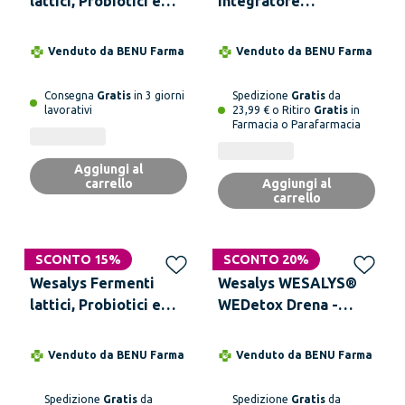
lattici, Probiotici e
Integratore
Prebiotici per la Flora
Alimentare 90
Intestinale - WESALYS
Compresse
Venduto da
BENU Farma
Venduto da
BENU Farma
PROBIO UP 150MLD
Consegna
Gratis
in 3 giorni
Spedizione
Gratis
da
lavorativi
23,99 € o Ritiro
Gratis
in
Farmacia o Parafarmacia
Aggiungi al
carrello
Aggiungi al
carrello
SCONTO 15%
SCONTO 20%
Wesalys Fermenti
Wesalys WESALYS®
lattici, Probiotici e
WEDetox Drena -
Prebiotici per la Flora
Drenante Forte
Intestinale - WESALYS
favorisce
Venduto da
BENU Farma
Venduto da
BENU Farma
PROBIO UP 20MLD
l'Eliminazione delle
Tossine
Spedizione
Gratis
da
Spedizione
Gratis
da