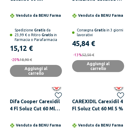
Flaconi Da 60 ml
Minoxidil
Venduto da
BENU Farma
Venduto da
BENU Farma
Spedizione
Gratis
da
Consegna
Gratis
in 3 giorni
23,99 € o Ritiro
Gratis
in
lavorativi
Farmacia o Parafarmacia
45,84 €
15,12 €
-
13
%
52,50 €
-
20
%
18,90 €
Aggiungi al
Aggiungi al
carrello
carrello
Difa Cooper Carexidil
CAREXIDIL Carexidil 4
4 Fl Soluz Cut 60 Ml
Fl Soluz Cut 60 Ml 5 %
2%
Venduto da
BENU Farma
Venduto da
BENU Farma