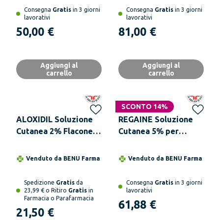
Consegna
Gratis
in 3 giorni
Consegna
Gratis
in 3 giorni
lavorativi
lavorativi
50,00 €
81,00 €
Aggiungi al
Aggiungi al
carrello
carrello
SCONTO 14%
ALOXIDIL Soluzione
REGAINE Soluzione
Cutanea 2% Flacone
Cutanea 5% per
60 ml
Alopecia
Androgenetica
Venduto da
BENU Farma
Venduto da
BENU Farma
Caduta Capelli
Ereditaria 60 ml
Spedizione
Gratis
da
Consegna
Gratis
in 3 giorni
23,99 € o Ritiro
Gratis
in
lavorativi
Farmacia o Parafarmacia
61,88 €
21,50 €