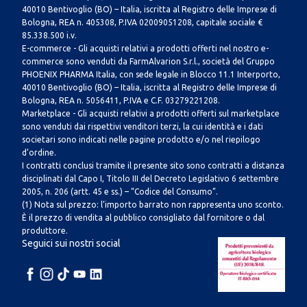
40010 Bentivoglio (BO) – Italia, iscritta al Registro delle Imprese di
Bologna, REA n. 405308, P.IVA 02009051208, capitale sociale €
85.338.500 i.v.
E-commerce - Gli acquisti relativi a prodotti offerti nel nostro e-
commerce sono venduti da FarmAlvarion S.r.l., società del Gruppo
PHOENIX PHARMA Italia, con sede legale in Blocco 11.1 Interporto,
40010 Bentivoglio (BO) – Italia, iscritta al Registro delle Imprese di
Bologna, REA n. 5056411, P.IVA e C.F. 03279221208.
Marketplace - Gli acquisti relativi a prodotti offerti sul marketplace
sono venduti dai rispettivi venditori terzi, la cui identità e i dati
societari sono indicati nelle pagine prodotto e/o nel riepilogo
d’ordine.
I contratti conclusi tramite il presente sito sono contratti a distanza
disciplinati dal Capo I, Titolo III del Decreto Legislativo 6 settembre
2005, n. 206 (artt. 45 e ss.) – “Codice del Consumo”.
(1) Nota sul prezzo: l’importo barrato non rappresenta uno sconto.
È il prezzo di vendita al pubblico consigliato dal fornitore o dal
produttore.
Seguici sui nostri social