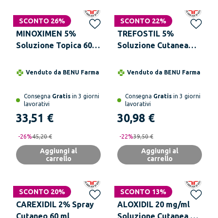
SCONTO 26%
SCONTO 22%
MINOXIMEN 5%
TREFOSTIL 5%
Soluzione Topica 60
Soluzione Cutanea
ml
Flacone 60 ml
Venduto da
BENU Farma
Venduto da
BENU Farma
Consegna
Gratis
in 3 giorni
Consegna
Gratis
in 3 giorni
lavorativi
lavorativi
33,51 €
30,98 €
-
26
%
45,20 €
-
22
%
39,50 €
Aggiungi al
Aggiungi al
carrello
carrello
SCONTO 20%
SCONTO 13%
CAREXIDIL 2% Spray
ALOXIDIL 20 mg/ml
Cutaneo 60 ml
Soluzione Cutanea 3