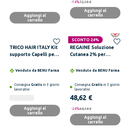
-
14
%
72,19 €
Aggiungi al
carrello
Aggiungi al
carrello
SCONTO 24%
TRICO HAIR ITALY Kit
REGAINE Soluzione
supporto Capelli per
Cutanea 2% per
due mesi di
Alopecia
trattamento
Androgenetica
Venduto da
BENU Farma
Venduto da
BENU Farma
Caduta Capelli
Ereditaria 60 ml
Consegna
Gratis
in 3 giorni
Consegna
Gratis
in 3 giorni
lavorativi
lavorativi
48,62 €
Aggiungi al
-
24
%
64,14 €
carrello
Aggiungi al
carrello