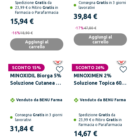
Spedizione
Gratis
da
Consegna
Gratis
in 3 giorni
23,99 € o Ritiro
Gratis
in
lavorativi
Farmacia o Parafarmacia
39,84 €
15,94 €
-
17
%
47,80 €
-
16
%
18,90 €
Aggiungi al
Aggiungi al
carrello
carrello
SCONTO 15%
SCONTO 26%
MINOXIDIL Biorga 5%
MINOXIMEN 2%
Soluzione Cutanea 1
Soluzione Topica 60
Flacone Da 60 ml
ml
Venduto da
BENU Farma
Venduto da
BENU Farma
Consegna
Gratis
in 3 giorni
Spedizione
Gratis
da
lavorativi
23,99 € o Ritiro
Gratis
in
Farmacia o Parafarmacia
31,84 €
14,67 €