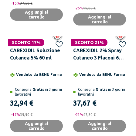
-
15
%
37,50 €
-
26
%
19,80 €
Aggiungi al
carrello
Aggiungi al
carrello
SCONTO 17%
SCONTO 21%
CAREXIDIL Soluzione
CAREXIDIL 2% Spray
Cutanea 5% 60 ml
Cutaneo 3 Flaconi 60
ml
Venduto da
BENU Farma
Venduto da
BENU Farma
Consegna
Gratis
in 3 giorni
Consegna
Gratis
in 3 giorni
lavorativi
lavorativi
32,94 €
37,67 €
-
17
%
39,90 €
-
21
%
47,80 €
Aggiungi al
Aggiungi al
carrello
carrello