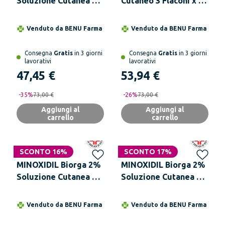
Soluzione Cutanea 3
Cutaneo 3 Flaconi x 60
Flaconi Da 60 ml
ml
Venduto da
BENU Farma
Venduto da
BENU Farma
Consegna
Gratis
in 3 giorni
Consegna
Gratis
in 3 giorni
lavorativi
lavorativi
47,45 €
53,94 €
-
35
%
73,00 €
-
26
%
73,00 €
Aggiungi al
Aggiungi al
carrello
carrello
SCONTO 16%
SCONTO 17%
MINOXIDIL Biorga 2%
MINOXIDIL Biorga 2%
Soluzione Cutanea 1
Soluzione Cutanea 3
Flacone Da 60 ml
Flaconi Da 60 ml
Venduto da
BENU Farma
Venduto da
BENU Farma