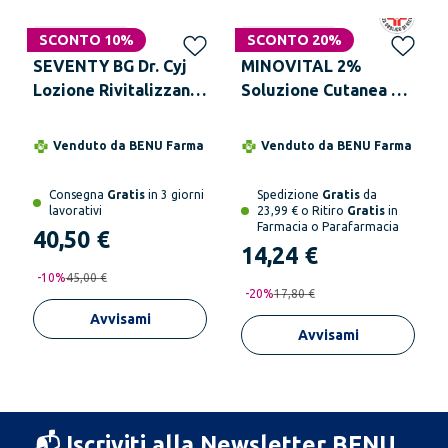
Non disponibile
SCONTO 10%
Non disponibile
SCONTO 20%
SEVENTY BG Dr. Cyj
MINOVITAL 2%
Lozione Rivitalizzante
Soluzione Cutanea 60
Anticaduta Capelli
ml
Deboli 60 ml
Venduto da
BENU Farma
Venduto da
BENU Farma
Consegna
Gratis
in 3 giorni
Spedizione
Gratis
da
lavorativi
23,99 € o Ritiro
Gratis
in
Farmacia o Parafarmacia
40,50 €
14,24 €
-
10
%
45,00 €
-
20
%
17,80 €
Avvisami
Avvisami
📬 Iscriviti alla Newsletter BENU