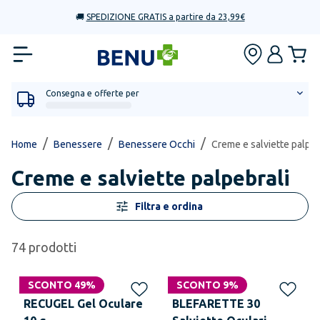
🚚
SPEDIZIONE GRATIS a partire da 23,99€
Consegna e offerte per
/
/
/
Home
Benessere
Benessere Occhi
Creme e salviette palpeb
Creme e salviette palpebrali
Filtra e ordina
74
prodotti
SCONTO 49%
SCONTO 9%
RECUGEL Gel Oculare
BLEFARETTE 30