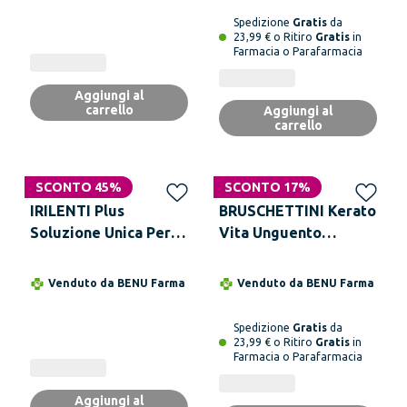
Spedizione
Gratis
da
23,99 € o Ritiro
Gratis
in
Farmacia o Parafarmacia
Aggiungi al
carrello
Aggiungi al
carrello
SCONTO 45%
SCONTO 17%
IRILENTI Plus
BRUSCHETTINI Kerato
Soluzione Unica Per
Vita Unguento
Lenti a Contatto
Oftalmico 5 g
Morbide 360 ml +
Venduto da
BENU Farma
Venduto da
BENU Farma
Portalenti
Spedizione
Gratis
da
23,99 € o Ritiro
Gratis
in
Farmacia o Parafarmacia
Aggiungi al