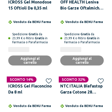
ICROSS Gel Monodose
OFF HEALTH Leniva
15 Oftioli Da 0,35 ml
Bio Garze Oftalmiche
20 Pezzi
Venduto da
BENU Farma
Venduto da
BENU Farma
Spedizione
Gratis
da
Spedizione
Gratis
da
23,99 € o Ritiro
Gratis
in
23,99 € o Ritiro
Gratis
in
Farmacia o Parafarmacia
Farmacia o Parafarmacia
Aggiungi al
Aggiungi al
carrello
carrello
SCONTO 14%
SCONTO 32%
ICROSS Gel Flaconcino
NTC ITALIA Blefastop
Da 8 ml
Garza Cotone 28
Salviette Monouso
Venduto da
BENU Farma
Venduto da
BENU Farma