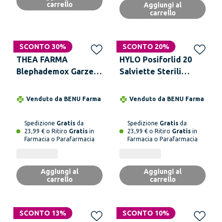
carrello
Aggiungi al
carrello
SCONTO 30%
SCONTO 20%
THEA FARMA
HYLO Posiforlid 20
Blephademox Garze
Salviette Sterili
30 Pezzi
Monouso per Igiene
Palpebre
Venduto da
BENU Farma
Venduto da
BENU Farma
Spedizione
Gratis
da
Spedizione
Gratis
da
23,99 € o Ritiro
Gratis
in
23,99 € o Ritiro
Gratis
in
Farmacia o Parafarmacia
Farmacia o Parafarmacia
Aggiungi al
Aggiungi al
carrello
carrello
SCONTO 13%
SCONTO 10%