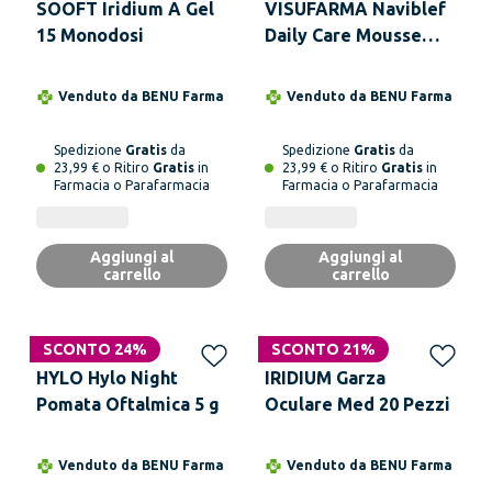
SOOFT Iridium A Gel
VISUFARMA Naviblef
15 Monodosi
Daily Care Mousse
Palpebrale 50 ml
Venduto da
BENU Farma
Venduto da
BENU Farma
Spedizione
Gratis
da
Spedizione
Gratis
da
23,99 € o Ritiro
Gratis
in
23,99 € o Ritiro
Gratis
in
Farmacia o Parafarmacia
Farmacia o Parafarmacia
Aggiungi al
Aggiungi al
carrello
carrello
SCONTO 24%
SCONTO 21%
HYLO Hylo Night
IRIDIUM Garza
Pomata Oftalmica 5 g
Oculare Med 20 Pezzi
Venduto da
BENU Farma
Venduto da
BENU Farma