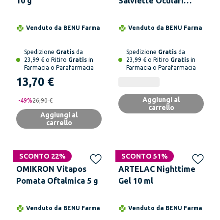
10 g
Salviette Oculari
Monouso
Venduto da
BENU Farma
Venduto da
BENU Farma
Spedizione
Gratis
da
Spedizione
Gratis
da
23,99 € o Ritiro
Gratis
in
23,99 € o Ritiro
Gratis
in
Farmacia o Parafarmacia
Farmacia o Parafarmacia
13,70 €
Aggiungi al
-
49
%
26,90 €
carrello
Aggiungi al
carrello
SCONTO 22%
SCONTO 51%
OMIKRON Vitapos
ARTELAC Nighttime
Pomata Oftalmica 5 g
Gel 10 ml
Venduto da
BENU Farma
Venduto da
BENU Farma