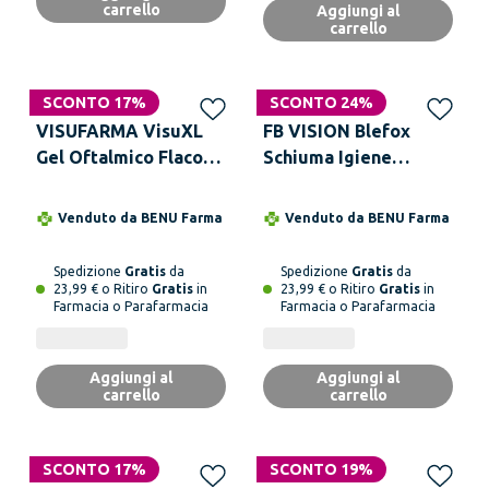
carrello
Aggiungi al
carrello
SCONTO 17%
SCONTO 24%
VISUFARMA VisuXL
FB VISION Blefox
Gel Oftalmico Flacone
Schiuma Igiene
10 ml
Palpebre e Ciglia
Spray 50 ml Con 60
Venduto da
BENU Farma
Venduto da
BENU Farma
Tamponi Di Cotone
Spedizione
Gratis
da
Spedizione
Gratis
da
23,99 € o Ritiro
Gratis
in
23,99 € o Ritiro
Gratis
in
Farmacia o Parafarmacia
Farmacia o Parafarmacia
Aggiungi al
Aggiungi al
carrello
carrello
SCONTO 17%
SCONTO 19%