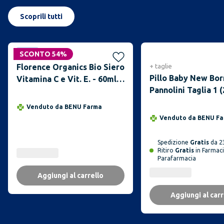
Scoprili tutti
Novità
SCONTO 54%
+
taglie
Florence Organics Bio Siero
Pillo Baby New Bor
Vitamina C e Vit. E. - 60ml. -
Pannolini Taglia 1 (
Siero Viso Acido Ialuronico
Antirughe, Antimacchie
Venduto da
BENU Farma
Illuminante, e Antietà.
Venduto da
BENU Fa
Ideale Come Crema
Contorno Occhi e per
Spedizione
Gratis
da 23
Dermaroller. Biologico,
Ritiro
Gratis
in Farmaci
Parafarmacia
Vegano
Aggiungi al carrello
Aggiungi al carr