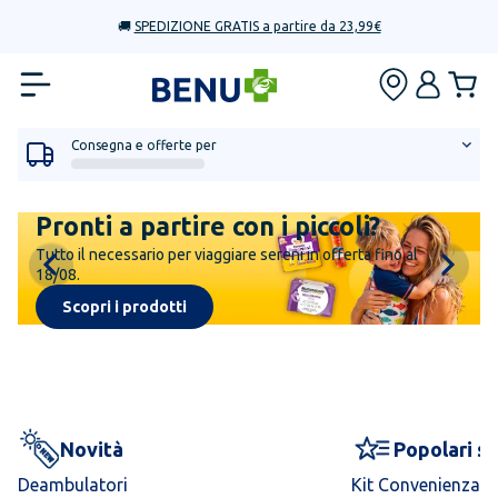
🚚
SPEDIZIONE GRATIS a partire da 23,99€
Consegna e offerte per
Pronti a partire con i piccoli?
Tutto il necessario per viaggiare sereni in offerta fino al
18/08.
Scopri i prodotti
Novità
Popolari s
Deambulatori
Kit Convenienza