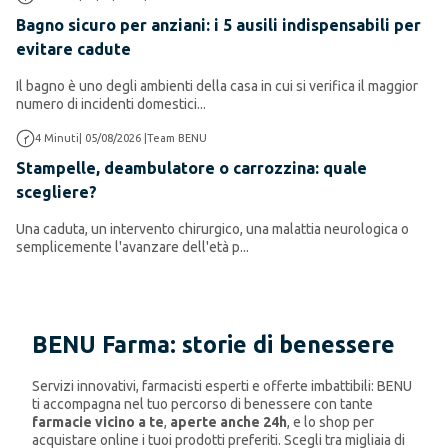
Bagno sicuro per anziani: i 5 ausili indispensabili per
evitare cadute
Il bagno è uno degli ambienti della casa in cui si verifica il maggior
numero di incidenti domestici...
Salute e Benessere
4
Minuti
|
05/08/2026
|
Team BENU
Stampelle, deambulatore o carrozzina: quale
scegliere?
Una caduta, un intervento chirurgico, una malattia neurologica o
semplicemente l'avanzare dell'età p...
BENU Farma: storie di benessere
Servizi innovativi, farmacisti esperti e offerte imbattibili: BENU
ti accompagna nel tuo percorso di benessere con tante
farmacie vicino a te
,
aperte anche 24h
, e lo shop per
acquistare online i tuoi prodotti preferiti. Scegli tra migliaia di