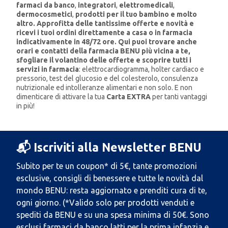
farmaci da banco
,
integratori
,
elettromedicali
,
dermocosmetici
,
prodotti per il tuo bambino
e molto
altro. Approfitta delle tantissime
offerte e novità
e
ricevi i tuoi ordini direttamente a casa o in farmacia
indicativamente in 48/72 ore. Qui puoi trovare anche
orari e contatti della farmacia BENU più vicina a te,
sfogliare il
volantino
delle offerte e scoprire tutti i
servizi in farmacia
: elettrocardiogramma, holter cardiaco e
pressorio, test del glucosio e del colesterolo, consulenza
nutrizionale ed intolleranze alimentari e non solo. E non
dimenticare di attivare la tua
Carta EXTRA
per tanti vantaggi
in più!
📬 Iscriviti alla Newsletter BENU
Subito per te un coupon* di 5€, tante promozioni
esclusive, consigli di benessere e tutte le novità dal
mondo BENU: resta aggiornato e prenditi cura di te,
ogni giorno. (*Valido solo per prodotti venduti e
spediti da BENU e su una spesa minima di 50€. Sono
esclusi farmaci da banco latti per la prima infanzia e