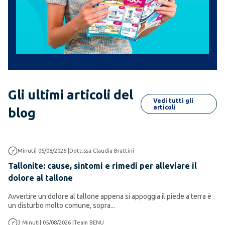
Gli ultimi articoli del
Vedi tutti gli
articoli
blog
Salute e Benessere
Minuti
|
05/08/2026
|
Dott.ssa Claudia Brattini
Tallonite: cause, sintomi e rimedi per alleviare il
dolore al tallone
Avvertire un dolore al tallone appena si appoggia il piede a terra è
un disturbo molto comune, sopra...
Salute e Benessere
3
Minuti
|
05/08/2026
|
Team BENU