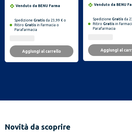
Venduto da
BENU Fa
Venduto da
BENU Farma
Spedizione
Gratis
da 23
Spedizione
Gratis
da 23,99 € o
Ritiro
Gratis
in Farmaci
Ritiro
Gratis
in Farmacia o
Parafarmacia
Parafarmacia
Aggiungi al carr
Aggiungi al carrello
Novità da scoprire