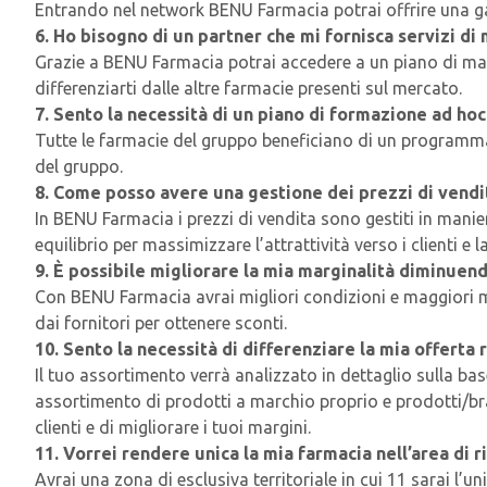
Entrando nel network BENU Farmacia potrai offrire una gamm
6. Ho bisogno di un partner che mi fornisca servizi di 
Grazie a BENU Farmacia potrai accedere a un piano di mark
differenziarti dalle altre farmacie presenti sul mercato.
7. Sento la necessità di un piano di formazione ad hoc 
Tutte le farmacie del gruppo beneficiano di un programma 
del gruppo.
8. Come posso avere una gestione dei prezzi di vendit
In BENU Farmacia i prezzi di vendita sono gestiti in maniera
equilibrio per massimizzare l’attrattività verso i clienti e l
9. È possibile migliorare la mia marginalità diminuen
Con BENU Farmacia avrai migliori condizioni e maggiori ma
dai fornitori per ottenere sconti.
10. Sento la necessità di differenziare la mia offerta r
Il tuo assortimento verrà analizzato in dettaglio sulla bas
assortimento di prodotti a marchio proprio e prodotti/bra
clienti e di migliorare i tuoi margini.
11. Vorrei rendere unica la mia farmacia nell’area di r
Avrai una zona di esclusiva territoriale in cui 11 sarai l’