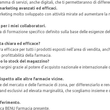
a di servizi, anche digitali, che ti permetteranno di differenzi
marketing avanzati ed efficaci.
eting molto sviluppato con attività mirate ad aumentare la nu
per i miei collaboratori.
di formazione specifico definito sulla base delle esigenze dell
a chiara ed efficace?
 efficace per tutti i prodotti esposti nell’area di vendita, anc
a profittabilità della farmacia.
do lo stock del magazzino?
rgini grazie al potere d’acquisto nazionale e internazionale 
ispetto alle altre farmacie vicine.
e del mercato e delle farmacie di zona, per differenziarlo e ren
nd esclusivi ad elevata marginalità, che scegliamo insieme e c
iferimento.
unica BENU Farmacia presente.