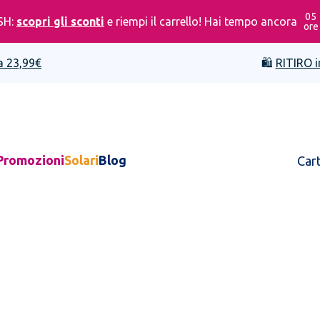
05
SH:
scopri gli sconti
e riempi il carrello! Hai tempo ancora
ore
a 23,99€
🛍️
RITIRO i
Promozioni
Solari
Blog
Car