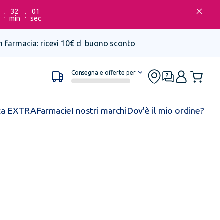
32
01
:
:
min
sec
n farmacia: ricevi 10€ di buono sconto
Consegna e offerte per
ta EXTRA
Farmacie
I nostri marchi
Dov'è il mio ordine?