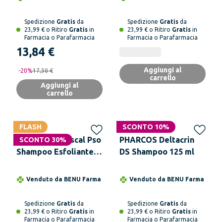
Spedizione
Gratis
da
Spedizione
Gratis
da
23,99 € o Ritiro
Gratis
in
23,99 € o Ritiro
Gratis
in
Farmacia o Parafarmacia
Farmacia o Parafarmacia
13,84 €
Aggiungi al
-
20
%
17,30 €
carrello
Aggiungi al
carrello
FLASH
SCONTO 10%
SIFARMA Rivescal Pso
PHARCOS Deltacrin
SCONTO 30%
Shampoo Esfoliante e
DS Shampoo 125 ml
Lenitivo 200 ml
Venduto da
BENU Farma
Venduto da
BENU Farma
Spedizione
Gratis
da
Spedizione
Gratis
da
23,99 € o Ritiro
Gratis
in
23,99 € o Ritiro
Gratis
in
Farmacia o Parafarmacia
Farmacia o Parafarmacia