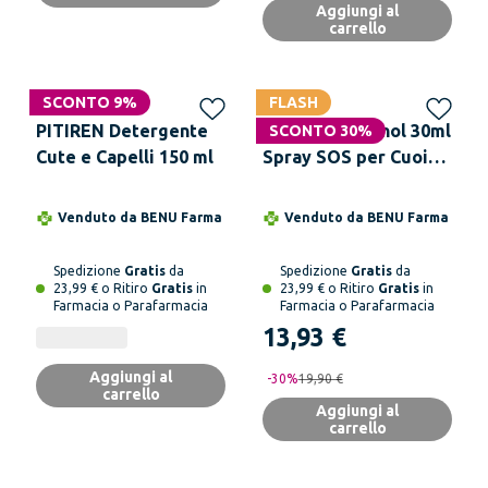
Aggiungi al
carrello
SCONTO 9%
FLASH
PITIREN Detergente
DUCRAY Sensinol 30ml
SCONTO 30%
Cute e Capelli 150 ml
Spray SOS per Cuoio
Capelluto
Venduto da
BENU Farma
Venduto da
BENU Farma
Spedizione
Gratis
da
Spedizione
Gratis
da
23,99 € o Ritiro
Gratis
in
23,99 € o Ritiro
Gratis
in
Farmacia o Parafarmacia
Farmacia o Parafarmacia
13,93 €
Aggiungi al
-
30
%
19,90 €
carrello
Aggiungi al
carrello