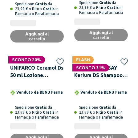
Severa e Prurito
Spedizione
Gratis
da
Spedizione
Gratis
da
Intenso, 72h di
23,99 € o Ritiro
Gratis
in
23,99 € o Ritiro
Gratis
in
Farmacia o Parafarmacia
Farmacia o Parafarmacia
Sollievo, 100 ml
Aggiungi al
Aggiungi al
carrello
carrello
SCONTO 20%
FLASH
UNIFARCO Ceramol Ds
LA ROCHE-POSAY
SCONTO 31%
50 ml Lozione
Kerium DS Shampoo
Intensiva Anti Prurito
Antiforfora 200 ml
e Desquamazione
Venduto da
BENU Farma
Venduto da
BENU Farma
Spedizione
Gratis
da
Spedizione
Gratis
da
23,99 € o Ritiro
Gratis
in
23,99 € o Ritiro
Gratis
in
Farmacia o Parafarmacia
Farmacia o Parafarmacia
Aggiungi al
Aggiungi al