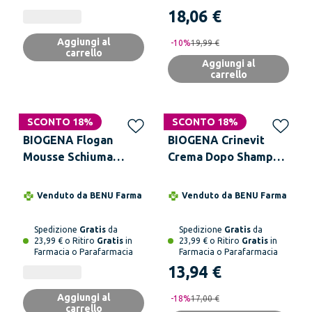
18,06 €
Aggiungi al
-
10
%
19,99 €
carrello
Aggiungi al
carrello
SCONTO 18%
SCONTO 18%
BIOGENA Flogan
BIOGENA Crinevit
Mousse Schiuma
Crema Dopo Shampoo
Esfoliante 75 ml
150 ml
Venduto da
BENU Farma
Venduto da
BENU Farma
Spedizione
Gratis
da
Spedizione
Gratis
da
23,99 € o Ritiro
Gratis
in
23,99 € o Ritiro
Gratis
in
Farmacia o Parafarmacia
Farmacia o Parafarmacia
13,94 €
Aggiungi al
-
18
%
17,00 €
carrello