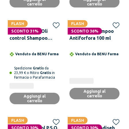
carrello
carrello
FLASH
FLASH
VICHY Dercos Oli
KOURILES Shampoo
SCONTO 31%
SCONTO 36%
control Shampoo
Antiforfora 100 ml
Sebo Regolatore
Trattante Capelli
Venduto da
BENU Farma
Venduto da
BENU Farma
Grassi 200 ml
Spedizione
Gratis
da
23,99 € o Ritiro
Gratis
in
Farmacia o Parafarmacia
Aggiungi al
carrello
Aggiungi al
carrello
FLASH
FLASH
DUCRAY Kertyol P.S.O.
INSIDERMA Nodiseb
SCONTO 30%
SCONTO 30%