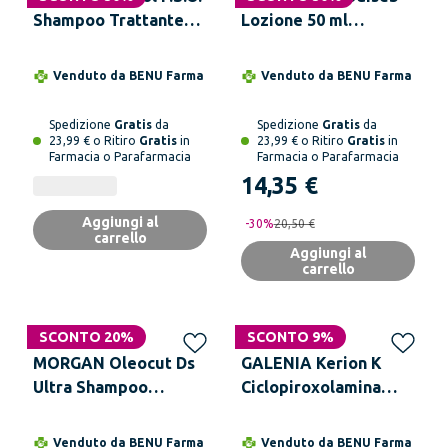
Shampoo Trattante
Lozione 50 ml
Riequilibrante 125 ml
Trattamento
Trattamento contro la
Iperseborrea e
Venduto da
BENU Farma
Venduto da
BENU Farma
Psoriasi
Forfora
Spedizione
Gratis
da
Spedizione
Gratis
da
23,99 € o Ritiro
Gratis
in
23,99 € o Ritiro
Gratis
in
Farmacia o Parafarmacia
Farmacia o Parafarmacia
14,35 €
Aggiungi al
-
30
%
20,50 €
carrello
Aggiungi al
carrello
SCONTO 20%
SCONTO 9%
MORGAN Oleocut Ds
GALENIA Kerion K
Ultra Shampoo
Ciclopiroxolamina
Antiforfora Sebo-
1,5% Shampoo
Regolatore 100 ml
Antiforfora 125 ml
Venduto da
BENU Farma
Venduto da
BENU Farma