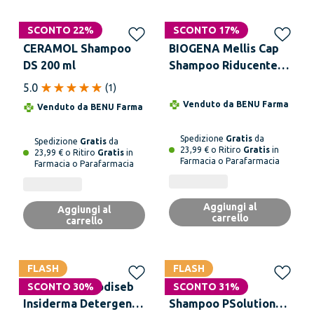
SCONTO 22%
SCONTO 17%
CERAMOL Shampoo
BIOGENA Mellis Cap
DS 200 ml
Shampoo Riducente
Lenitivo 200 ml
5.0
(
1
)
Venduto da
BENU Farma
Venduto da
BENU Farma
Spedizione
Gratis
da
Spedizione
Gratis
da
23,99 € o Ritiro
Gratis
in
23,99 € o Ritiro
Gratis
in
Farmacia o Parafarmacia
Farmacia o Parafarmacia
Aggiungi al
Aggiungi al
carrello
carrello
FLASH
FLASH
INSIDERMA Nodiseb
VICHY Dercos
SCONTO 30%
SCONTO 31%
Insiderma Detergente
Shampoo PSolution