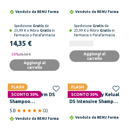
Fisiologico Cute e
200 ml
Capelli Seborroici
Venduto da
BENU Farma
Venduto da
BENU Farma
250ml
Spedizione
Gratis
da
Spedizione
Gratis
da
23,99 € o Ritiro
Gratis
in
23,99 € o Ritiro
Gratis
in
Farmacia o Parafarmacia
Farmacia o Parafarmacia
14,35 €
Aggiungi al
-
30
%
20,50 €
carrello
Aggiungi al
carrello
FLASH
FLASH
BIONIKE Triderm DS
DUCRAY Ducray Kelual
SCONTO 30%
SCONTO 30%
Shampoo
DS Intensive Shampoo
Trattamento Tubo 125
Trattante Anti-
5.0
(
2
)
ml
Forfora, Elimina il
Venduto da
BENU Farma
Venduto da
BENU Farma
100% della Forfora