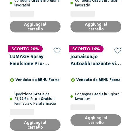
Consegna
Gratis
in 3 giorni
Consegna
Gratis
in 3 giorni
lavorativi
lavorativi
Aggiungi al
Aggiungi al
carrello
carrello
SCONTO 20%
Novità
SCONTO 16%
LUMAGE Spray
jo.maison.jo
Emulsione Pro-
Autoabbronzante viso
Tanning 150 ml
e corpo Il Bacio del
Sole
Venduto da
BENU Farma
Venduto da
BENU Farma
Spedizione
Gratis
da
Consegna
Gratis
in 3 giorni
23,99 € o Ritiro
Gratis
in
lavorativi
Farmacia o Parafarmacia
Aggiungi al
Aggiungi al
carrello
carrello