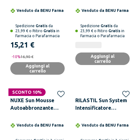
Abbronzante Gambe
Stimolatore Melanina
Venduto da
BENU Farma
Venduto da
BENU Farma
Spedizione
Gratis
da
Spedizione
Gratis
da
23,99 € o Ritiro
Gratis
in
23,99 € o Ritiro
Gratis
in
Farmacia o Parafarmacia
Farmacia o Parafarmacia
15,21 €
Aggiungi al
-
10
%
16,90 €
carrello
Aggiungi al
carrello
SCONTO 10%
NUXE Sun Mousse
RILASTIL Sun System
Autoabbronzante
Intensificatore
Hydratante Viso
Emulsione Fluida 200
Corpo 150 ml
ml
Venduto da
BENU Farma
Venduto da
BENU Farma