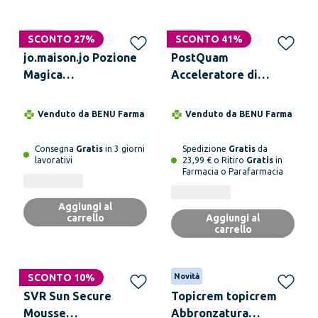
Novità
SCONTO 27%
Novità
SCONTO 41%
jo.maison.jo Pozione
PostQuam
Magica
Acceleratore di
Superabbronzante -
Abbronzatura 250 ml
250 ml
– Abbronzatura
Venduto da
BENU Farma
Venduto da
BENU Farma
Rapida e Duratura con
Fototan
Consegna
Gratis
in 3 giorni
Spedizione
Gratis
da
lavorativi
23,99 € o Ritiro
Gratis
in
Farmacia o Parafarmacia
Aggiungi al
carrello
Aggiungi al
carrello
SCONTO 10%
Novità
SVR Sun Secure
Topicrem topicrem
Mousse
Abbronzatura