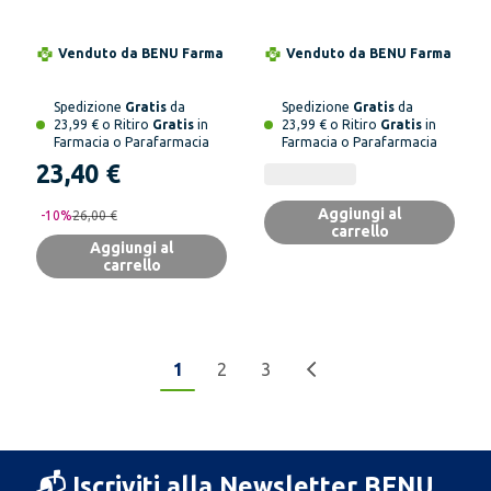
Autoabbronzante 150
Progressiva
ml
Luminosità 40 ml
Venduto da
BENU Farma
Venduto da
BENU Farma
Spedizione
Gratis
da
Spedizione
Gratis
da
23,99 € o Ritiro
Gratis
in
23,99 € o Ritiro
Gratis
in
Farmacia o Parafarmacia
Farmacia o Parafarmacia
23,40 €
Aggiungi al
-
10
%
26,00 €
carrello
Aggiungi al
carrello
1
2
3
📬 Iscriviti alla Newsletter BENU