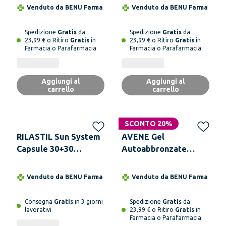
e naturale
Venduto da
BENU Farma
Venduto da
BENU Farma
Spedizione
Gratis
da
Spedizione
Gratis
da
23,99 € o Ritiro
Gratis
in
23,99 € o Ritiro
Gratis
in
Farmacia o Parafarmacia
Farmacia o Parafarmacia
Aggiungi al
Aggiungi al
carrello
carrello
SCONTO 20%
RILASTIL Sun System
AVENE Gel
Capsule 30+30
Autoabbronzate
Capsule
Idratante 100 ml
Venduto da
BENU Farma
Venduto da
BENU Farma
Consegna
Gratis
in 3 giorni
Spedizione
Gratis
da
lavorativi
23,99 € o Ritiro
Gratis
in
Farmacia o Parafarmacia