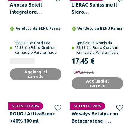
Agocap Soleil
LIERAC Sunissime Il
integratore
Siero
abbronzante –
Autoabbronzante 30
Abbronzatura intensa
ml
Venduto da
BENU Farma
Venduto da
BENU Farma
con betacarotene,
licopene e vitamine
Spedizione
Gratis
da
Spedizione
Gratis
da
23,99 € o Ritiro
Gratis
in
23,99 € o Ritiro
Gratis
in
Farmacia o Parafarmacia
Farmacia o Parafarmacia
17,45 €
Aggiungi al
-
50
%
34,90 €
carrello
Aggiungi al
carrello
SCONTO 20%
SCONTO 26%
ROUGJ AttivaBronz
Wesalys Betalys con
+40% 100 ml
Betacarotene -
Abbronzatura intensa