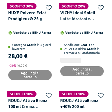
SCONTO 30%
SCONTO 20%
NUXE Polvere Eclat
VICHY Ideal Soleil
Prodigieux® 25 g
Latte Idratante
Autoabbronzante 100
ml
Venduto da
BENU Farma
Venduto da
BENU Farma
Consegna
Gratis
in 3 giorni
Spedizione
Gratis
da
lavorativi
23,99 € o Ritiro
Gratis
in
Farmacia o Parafarmacia
28,00 €
-
30
%
40,00 €
Aggiungi al
Aggiungi al
carrello
carrello
SCONTO 10%
SCONTO 10%
ROUGJ Attiva Bronz
ROUGJ AttivaBronz
100 ml Crema
+40% 200 ml