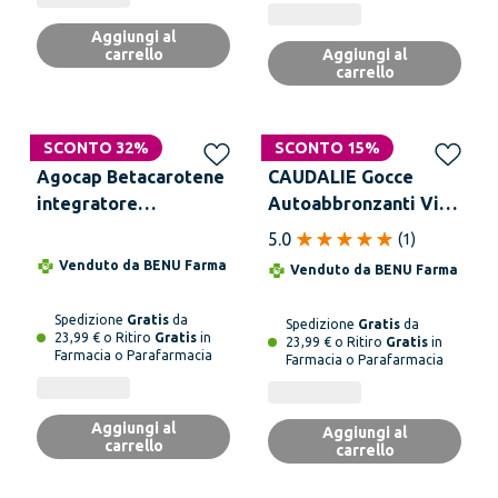
Aggiungi al
carrello
Aggiungi al
carrello
SCONTO 32%
SCONTO 15%
Agocap Betacarotene
CAUDALIE Gocce
integratore
Autoabbronzanti Viso
abbronzante –
15ml Vegano Non
5.0
(
1
)
Abbronzatura intensa
Comedogeno Tutti
Venduto da
BENU Farma
Venduto da
BENU Farma
e naturale, anche su
Tipi Pelle
pelli chiare
Spedizione
Gratis
da
Spedizione
Gratis
da
23,99 € o Ritiro
Gratis
in
23,99 € o Ritiro
Gratis
in
Farmacia o Parafarmacia
Farmacia o Parafarmacia
Aggiungi al
Aggiungi al
carrello
carrello