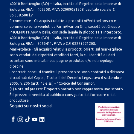
40010 Bentivoglio (BO) – Italia, iscritta al Registro delle Imprese di
Bologna, REA n. 405308, P.IVA 02009051208, capitale sociale €
85.338.500 i.v.
E-commerce - Gli acquisti relativi a prodotti offerti nel nostro e-
commerce sono venduti da FarmAlvarion S.r.l., società del Gruppo
PHOENIX PHARMA Italia, con sede legale in Blocco 11.1 Interporto,
40010 Bentivoglio (BO) – Italia, iscritta al Registro delle Imprese di
Bologna, REA n. 5056411, P.IVA e C.F. 03279221208.
Marketplace - Gli acquisti relativi a prodotti offerti sul marketplace
sono venduti dai rispettivi venditori terzi, la cui identità e i dati
societari sono indicati nelle pagine prodotto e/o nel riepilogo
d’ordine.
I contratti conclusi tramite il presente sito sono contratti a distanza
disciplinati dal Capo I, Titolo III del Decreto Legislativo 6 settembre
2005, n. 206 (artt. 45 e ss.) – “Codice del Consumo”.
(1) Nota sul prezzo: l’importo barrato non rappresenta uno sconto.
È il prezzo di vendita al pubblico consigliato dal fornitore o dal
produttore.
Seguici sui nostri social