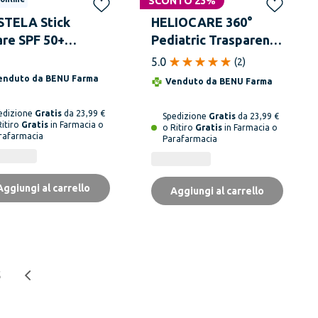
SCONTO 23%
TELA Stick
HELIOCARE 360°
are SPF 50+
Pediatric Trasparent
tezione Alta 9 ml
Spray SPF50+ 200 ML
5.0
(
2
)
enduto da
BENU Farma
Venduto da
BENU Farma
edizione
Gratis
da 23,99 €
Spedizione
Gratis
da 23,99 €
Ritiro
Gratis
in Farmacia o
o Ritiro
Gratis
in Farmacia o
rafarmacia
Parafarmacia
Aggiungi al carrello
Aggiungi al carrello
5