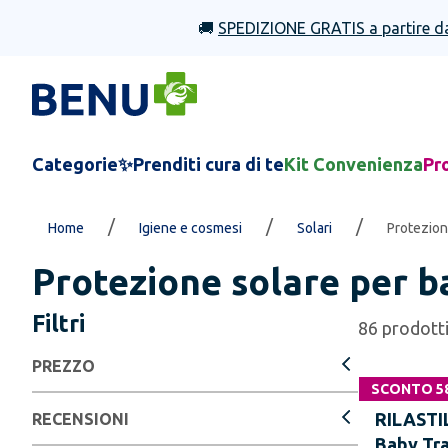
🚚
SPEDIZIONE GRATIS a partire d
Categorie
✨Prenditi cura di te
Kit Convenienza
Pr
/
/
/
Home
Igiene e cosmesi
Solari
Protezion
Protezione solare per b
Filtri
86
prodott
PREZZO
SCONTO 5
RILASTI
RECENSIONI
Baby Tr