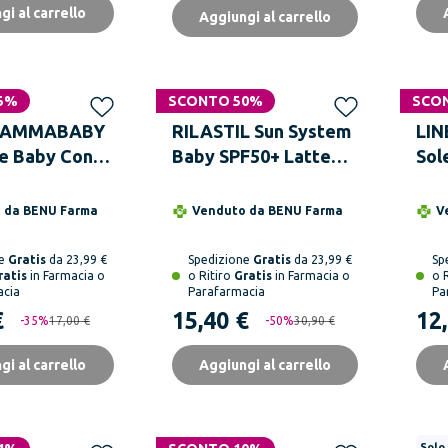
gi al carrello
Aggiungi al carrello
5%
SCONTO 50%
SCO
Solo
MAMMABABY
RILASTIL Sun System
LI
e Baby Con
Baby SPF50+ Latte
Sol
Neem Spray
250 ml
Eco
ml
o da
BENU Farma
Venduto da
BENU Farma
V
ne
Gratis
da 23,99 €
Spedizione
Gratis
da 23,99 €
Sp
ratis
in Farmacia o
o Ritiro
Gratis
in Farmacia o
o 
acia
Parafarmacia
Pa
€
15,40 €
12
-
35
%
17,00 €
-
50
%
30,90 €
gi al carrello
Aggiungi al carrello
Solo