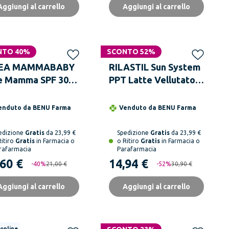
Aggiungi al carrello
Aggiungi al carrello
NTO 40%
 online
SCONTO 52%
NEA MAMMABABY
RILASTIL Sun System
e Mamma SPF 30
PPT Latte Vellutato
 Reef Spray 150
SPF 30 200 ml
enduto da
BENU Farma
Venduto da
BENU Farma
edizione
Gratis
da 23,99 €
Spedizione
Gratis
da 23,99 €
Ritiro
Gratis
in Farmacia o
o Ritiro
Gratis
in Farmacia o
rafarmacia
Parafarmacia
,60 €
14,94 €
-
40
%
21,00 €
-
52
%
30,90 €
Aggiungi al carrello
Aggiungi al carrello
 online