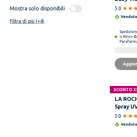
50+ Spra
Mostra solo disponibili
5.0
Vendut
Filtra di più (+4)
Spedizio
o Ritiro
G
Parafarm
Aggiun
SCONTO 3
LA ROC
Spray U
Bambini
5.0
Invisibil
Vendut