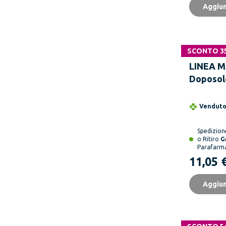
Aggiun
SCONTO 3
Solo online
LINEA 
Doposol
Olio Di 
150 ml
Vendut
Spedizio
o Ritiro
G
Parafarm
11,05 
Aggiun