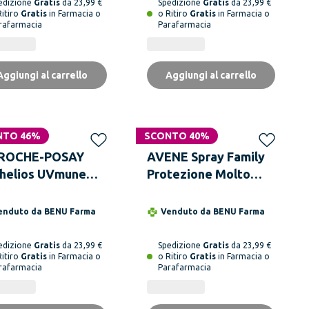
edizione
Gratis
da 23,99 €
Spedizione
Gratis
da 23,99 €
Ritiro
Gratis
in Farmacia o
o Ritiro
Gratis
in Farmacia o
rafarmacia
Parafarmacia
Aggiungi al carrello
Aggiungi al carrello
NTO 46%
SCONTO 40%
 ROCHE-POSAY
AVENE Spray Family
helios UVmune
Protezione Molto
mo Pediatrics
Alta SPF50+ 400 ml
50+ Fluido 50 ml
enduto da
BENU Farma
Venduto da
BENU Farma
edizione
Gratis
da 23,99 €
Spedizione
Gratis
da 23,99 €
Ritiro
Gratis
in Farmacia o
o Ritiro
Gratis
in Farmacia o
rafarmacia
Parafarmacia