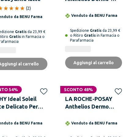
Pediatrics Gel Pelle
(
2
)
Bagnata Bambino SPF
Venduto da
BENU Farma
enduto da
BENU Farma
50+ 200 ml
Spedizione
Gratis
da 23,99 €
edizione
Gratis
da 23,99 €
o Ritiro
Gratis
in Farmacia o
Ritiro
Gratis
in Farmacia o
Parafarmacia
rafarmacia
Aggiungi al carrello
Aggiungi al carrello
NTO 54%
SCONTO 48%
HY Ideal Soleil
LA ROCHE-POSAY
te Delicato Per
Anthelios Dermo
bini SPF 50 300 ml
Pediatrics Latte Bebé
SPF 50+ 50 ml
enduto da
BENU Farma
Venduto da
BENU Farma