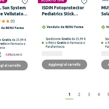
4%
SCONTO 10%
L Sun System
ISDIN Fotoprotector
MUS
e Vellutato
Pediatrics Stick
Sol
200 ml
SPF50 20 g
Pro
(
1
)
Venduto da
BENU Farma
V
o da
BENU Farma
Spedizione
Gratis
da 23,99 €
Sp
ne
Gratis
da 23,99 €
o Ritiro
Gratis
in Farmacia o
o 
ratis
in Farmacia o
Parafarmacia
Pa
acia
€
-
54
%
30,90 €
Aggiungi al carrello
gi al carrello
1
2
3
4