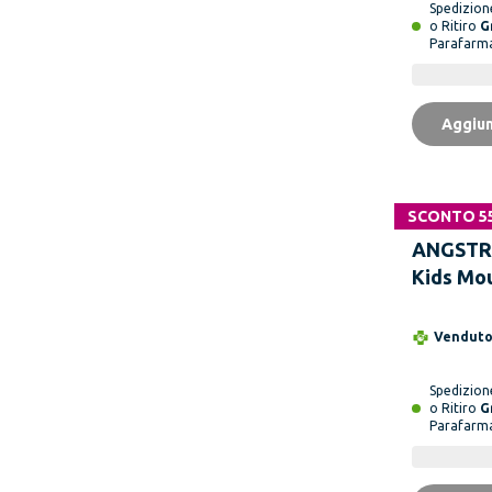
Spedizio
o Ritiro
G
Parafarm
Aggiun
SCONTO 5
ANGSTR
Kids Mo
Bambini 
Vendut
Spedizio
o Ritiro
G
Parafarm