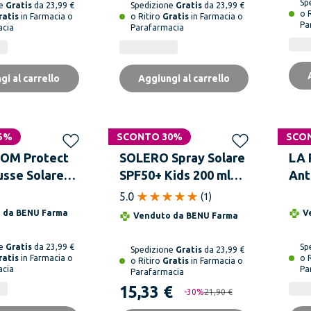
Sp
ne
Gratis
da 23,99 €
Spedizione
Gratis
da 23,99 €
o 
ratis
in Farmacia o
o Ritiro
Gratis
in Farmacia o
Pa
acia
Parafarmacia
gi al carrello
Aggiungi al carrello
5%
SCONTO 30%
SCO
OM Protect
SOLERO Spray Solare
LA
usse Solare
SPF50+ Kids 200 ml
Ant
SPF50 150 ml
per Pelle Sensibile
Der
5.0
(
1
)
Senza Profumo
SPF
o da
BENU Farma
V
Venduto da
BENU Farma
Bambini
ne
Gratis
da 23,99 €
Sp
Spedizione
Gratis
da 23,99 €
ratis
in Farmacia o
o 
o Ritiro
Gratis
in Farmacia o
acia
Pa
Parafarmacia
15,33 €
-
30
%
21,90 €