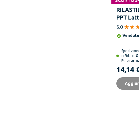
SCONTO 5
RILASTI
PPT Latt
SPF 50+ 
5.0
Vendut
Spedizio
o Ritiro
G
Parafarm
14,14 
Aggiun