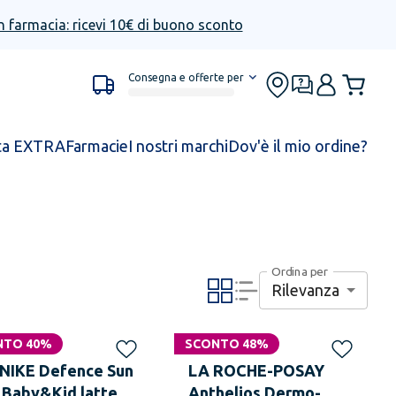
n farmacia: ricevi 10€ di buono sconto
Consegna e offerte per
ta EXTRA
Farmacie
I nostri marchi
Dov'è il mio ordine?
Ordina per
Rilevanza
NTO 40%
SCONTO 48%
NIKE Defence Sun
LA ROCHE-POSAY
 Baby&Kid latte
Anthelios Dermo-