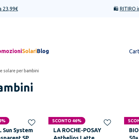
a 23,99€
🛍️
RITIRO i
omozioni
Solari
Blog
Car
e solare per bambini
ambini
i
8%
SCONTO 46%
SCO
L Sun System
LA ROCHE-POSAY
BIO
asparent SPF
Anthelios Latte
50+