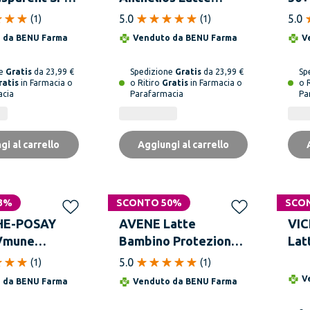
y 200 ml
UVmune Dermo
5.0
5.0
(
1
)
(
1
)
Pediatrics SPF50+
o da
BENU Farma
Venduto da
BENU Farma
V
Solare 250 ml
ne
Gratis
da 23,99 €
Spedizione
Gratis
da 23,99 €
Sp
ratis
in Farmacia o
o Ritiro
Gratis
in Farmacia o
o 
acia
Parafarmacia
Pa
gi al carrello
Aggiungi al carrello
3%
SCONTO 50%
SCO
HE-POSAY
AVENE Latte
VIC
Vmune
Bambino Protezione
Lat
 SPF50+ Spray
Molto Alta SPF50+
Bam
5.0
(
1
)
(
1
)
e 200 ml
250 ml
V
o da
BENU Farma
Venduto da
BENU Farma