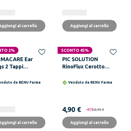
Aggiungi al carrello
Aggiungi al carrello
NTO 2%
SCONTO 45%
RMACARE Ear
PIC SOLUTION
gs 2 Tappi
RinoFlux Cerotto
colari In Silicone
Nasale XL 10 Pezzi
enduto da
BENU Farma
Venduto da
BENU Farma
4,90 €
-
45
%
8,90 €
Aggiungi al carrello
Aggiungi al carrello