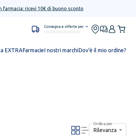
n farmacia: ricevi 10€ di buono sconto
Consegna e offerte per
ta EXTRA
Farmacie
I nostri marchi
Dov'è il mio ordine?
Ordina per
Rilevanza