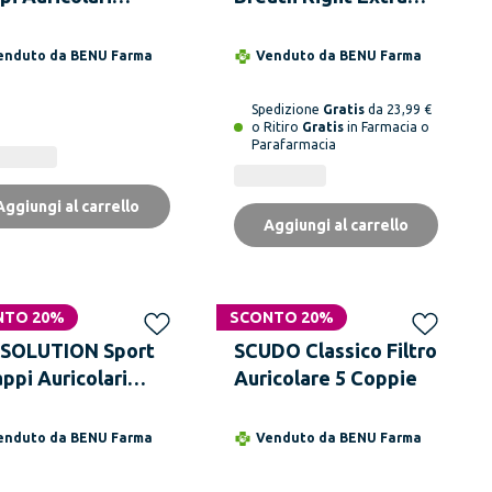
ellabili 6 Pezzi
Forte 30 Pezzi
enduto da
BENU Farma
Venduto da
BENU Farma
Spedizione
Gratis
da 23,99 €
o Ritiro
Gratis
in Farmacia o
Parafarmacia
Aggiungi al carrello
Aggiungi al carrello
NTO 20%
SCONTO 20%
 SOLUTION Sport
SCUDO Classico Filtro
appi Auricolari
Auricolare 5 Coppie
icone
enduto da
BENU Farma
Venduto da
BENU Farma