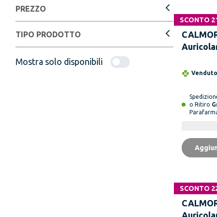
PREZZO
SCONTO 2
CALMOR 
TIPO PRODOTTO
Auricola
Mostra solo disponibili
Vendut
Spedizio
o Ritiro
G
Parafarm
Aggiun
SCONTO 2
CALMOR 
Auricola