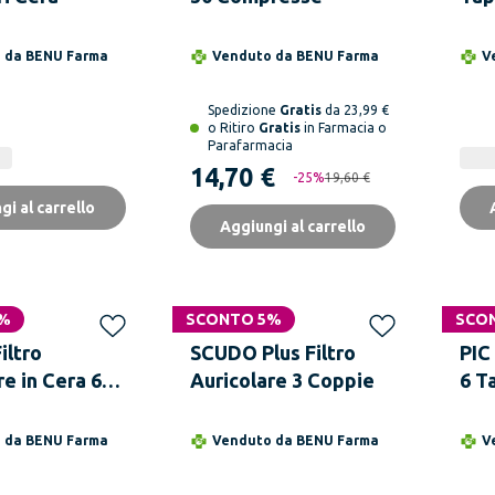
Mod
o da
BENU Farma
Venduto da
BENU Farma
V
Spedizione
Gratis
da 23,99 €
o Ritiro
Gratis
in Farmacia o
Parafarmacia
14,70 €
-
25
%
19,60 €
gi al carrello
Aggiungi al carrello
2%
SCONTO 5%
SCO
iltro
SCUDO Plus Filtro
PIC
re in Cera 6
Auricolare 3 Coppie
6 T
2 Pezzi
Sil
o da
BENU Farma
Venduto da
BENU Farma
V