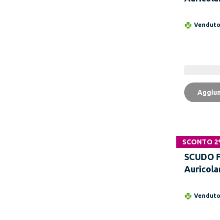
Vendut
Aggiun
SCONTO 
SCUDO F
Auricola
Coppie 1
Vendut