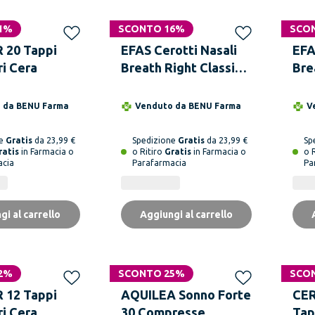
1%
SCONTO 16%
SCO
20 Tappi
EFAS Cerotti Nasali
EFA
ri Cera
Breath Right Classici
Bre
Grandi 30 Pezzi
30 
o da
BENU Farma
Venduto da
BENU Farma
V
ne
Gratis
da 23,99 €
Spedizione
Gratis
da 23,99 €
Sp
ratis
in Farmacia o
o Ritiro
Gratis
in Farmacia o
o 
acia
Parafarmacia
Pa
gi al carrello
Aggiungi al carrello
2%
SCONTO 25%
SCO
12 Tappi
AQUILEA Sonno Forte
CER
ri Cera
30 Compresse
Tap