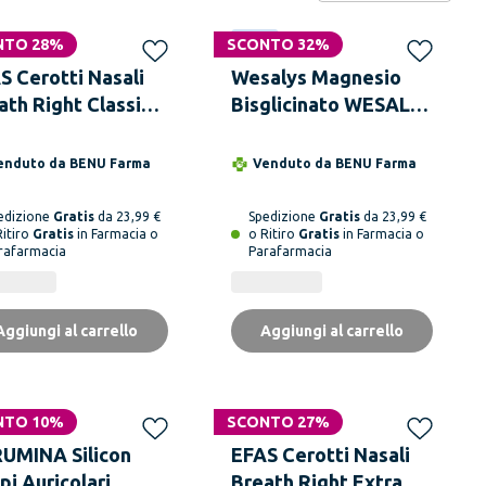
NTO 28%
SCONTO 32%
Novità
S Cerotti Nasali
Wesalys Magnesio
ath Right Classici
Bisglicinato WESALYS
Pezzi
Per ridurre
stanchezza e
enduto da
BENU Farma
Venduto da
BENU Farma
affaticamento,
fornitura fino a 4 mesi
edizione
Gratis
da 23,99 €
Spedizione
Gratis
da 23,99 €
Ritiro
Gratis
in Farmacia o
o Ritiro
Gratis
in Farmacia o
rafarmacia
Parafarmacia
Aggiungi al carrello
Aggiungi al carrello
NTO 10%
SCONTO 27%
UMINA Silicon
EFAS Cerotti Nasali
pi Auricolari
Breath Right Extra