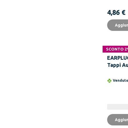
4,86 €
Aggiun
SCONTO 
EARPLUG
Tappi Aur
Silicone
Lavabili
Vendut
Aggiun