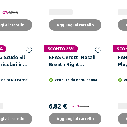
-
2
%
4,96 €
gi al carrello
Aggiungi al carrello
2%
SCONTO 28%
SCO
 Scudo Sil
EFAS Cerotti Nasali
FA
icolari in
Breath Right
Plu
 Modellabile
Balsamici 10 Pezzi
Auri
 3 Coppie
o da
BENU Farma
Venduto da
BENU Farma
V
6,82 €
-
28
%
9,50 €
gi al carrello
Aggiungi al carrello