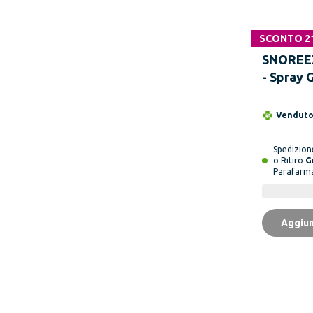
SCONTO 2
SNOREE
- Spray G
Coadiuv
Vendut
Spedizio
o Ritiro
G
Parafarm
Aggiun