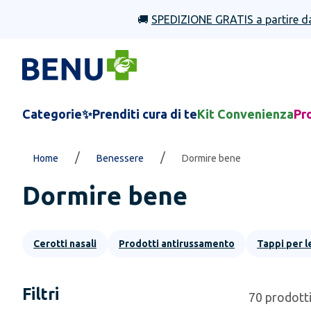
🚚
SPEDIZIONE GRATIS a partire d
Categorie
✨Prenditi cura di te
Kit Convenienza
Pr
/
/
Home
Benessere
Dormire bene
Dormire bene
Cerotti nasali
Prodotti antirussamento
Tappi per l
Filtri
70
prodott