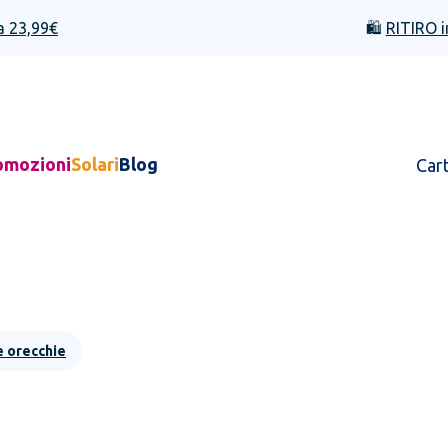
a 23,99€
🛍️
RITIRO i
omozioni
Solari
Blog
Car
e orecchie
i