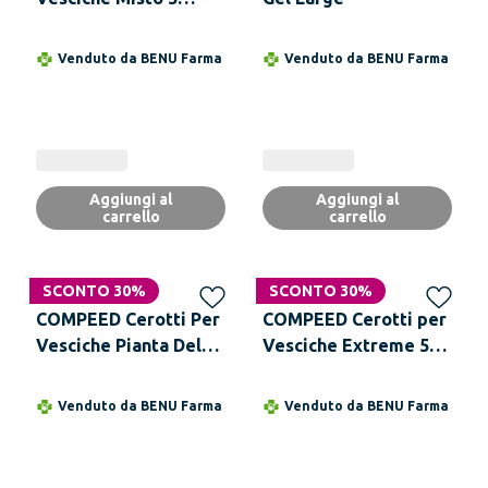
Pezzi
Venduto da
BENU Farma
Venduto da
BENU Farma
Aggiungi al
Aggiungi al
carrello
carrello
SCONTO 30%
SCONTO 30%
COMPEED Cerotti Per
COMPEED Cerotti per
Vesciche Pianta Del
Vesciche Extreme 5
Piede Sport 5 Pezzi
Pezzi
Venduto da
BENU Farma
Venduto da
BENU Farma