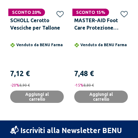
SCONTO 20%
SCONTO 15%
SCHOLL Cerotto
MASTER-AID Foot
Vesciche per Tallone
Care Protezione
Tallone 5 Pezzi 69x44
mm
Venduto da
BENU Farma
Venduto da
BENU Farma
7,12 €
7,48 €
-
20
%
8,90 €
-
15
%
8,80 €
Aggiungi al
Aggiungi al
carrello
carrello
📬 Iscriviti alla Newsletter BENU