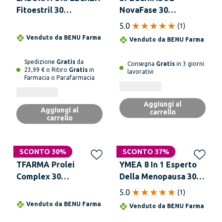
Fitoestril 30
NovaFase 30
Compresse
Compresse
5.0
(
1
)
Venduto da
BENU Farma
Venduto da
BENU Farma
Spedizione
Gratis
da
Consegna
Gratis
in 3 giorni
23,99 € o Ritiro
Gratis
in
lavorativi
Farmacia o Parafarmacia
Aggiungi al
Aggiungi al
carrello
carrello
SCONTO 30%
SCONTO 37%
TFARMA Prolei
YMEA 8 In 1 Esperto
Complex 30
Della Menopausa 30
Compresse
Compresse
5.0
(
1
)
Venduto da
BENU Farma
Venduto da
BENU Farma