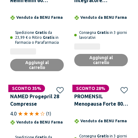
Remifemin 60
Integratore
Compresse
Menopausa 30
Capsule
Venduto da
BENU Farma
Venduto da
BENU Farma
Spedizione
Gratis
da
Consegna
Gratis
in 3 giorni
23,99 € o Ritiro
Gratis
in
lavorativi
Farmacia o Parafarmacia
Aggiungi al
Aggiungi al
carrello
carrello
SCONTO 35%
SCONTO 28%
NAMED Progepril 28
PROMENSIL
Compresse
Menopausa Forte 80
mg 60 Compresse
4.0
(
1
)
Venduto da
BENU Farma
Venduto da
BENU Farma
Consegna
Gratis
in 3 giorni
Spedizione
Gratis
da