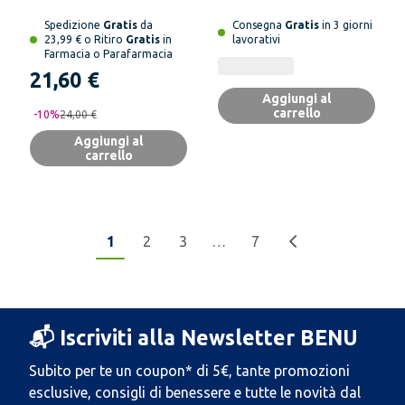
Spedizione
Gratis
da
Consegna
Gratis
in 3 giorni
23,99 € o Ritiro
Gratis
in
lavorativi
Farmacia o Parafarmacia
21,60 €
Aggiungi al
carrello
-
10
%
24,00 €
Aggiungi al
carrello
1
2
3
…
7
📬 Iscriviti alla Newsletter BENU
Subito per te un coupon* di 5€, tante promozioni
esclusive, consigli di benessere e tutte le novità dal