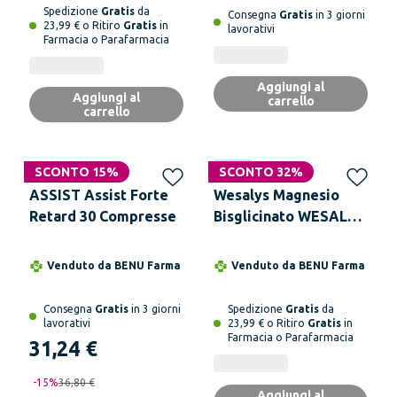
Spedizione
Gratis
da
Consegna
Gratis
in 3 giorni
23,99 € o Ritiro
Gratis
in
lavorativi
Farmacia o Parafarmacia
Aggiungi al
Aggiungi al
carrello
carrello
SCONTO 15%
Novità
SCONTO 32%
ASSIST Assist Forte
Wesalys Magnesio
Retard 30 Compresse
Bisglicinato WESALYS
Per ridurre
stanchezza e
Venduto da
BENU Farma
Venduto da
BENU Farma
affaticamento,
fornitura fino a 4 mesi
Consegna
Gratis
in 3 giorni
Spedizione
Gratis
da
lavorativi
23,99 € o Ritiro
Gratis
in
Farmacia o Parafarmacia
31,24 €
-
15
%
36,80 €
Aggiungi al