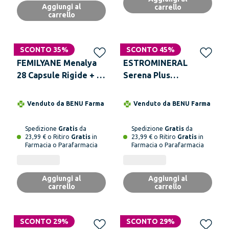
Aggiungi al
carrello
carrello
SCONTO 35%
SCONTO 45%
FEMILYANE Menalya
ESTROMINERAL
28 Capsule Rigide + 28
Serena Plus
Capsule Molli
Integratore
Alimentare 30
Venduto da
BENU Farma
Venduto da
BENU Farma
Compresse
Spedizione
Gratis
da
Spedizione
Gratis
da
23,99 € o Ritiro
Gratis
in
23,99 € o Ritiro
Gratis
in
Farmacia o Parafarmacia
Farmacia o Parafarmacia
Aggiungi al
Aggiungi al
carrello
carrello
SCONTO 29%
SCONTO 29%