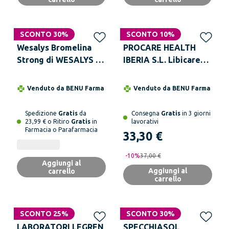
SCONTO 30%
SCONTO 10%
Wesalys Bromelina
PROCARE HEALTH
Strong di WESALYS -
IBERIA S.L. Libicare
Drenante e contro
Meno 60 Capsule
Gambe pesanti e
Integratore
Venduto da
BENU Farma
Venduto da
BENU Farma
Cellulite
Alimentare
Menopausa
Spedizione
Gratis
da
Consegna
Gratis
in 3 giorni
23,99 € o Ritiro
Gratis
in
lavorativi
Farmacia o Parafarmacia
33,30 €
-
10
%
37,00 €
Aggiungi al
Aggiungi al
carrello
carrello
SCONTO 25%
SCONTO 30%
LABORATORI LEGREN
SPECCHIASOL