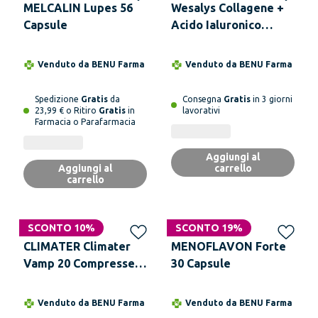
MELCALIN Lupes 56
Wesalys Collagene +
Capsule
Acido Ialuronico
WESALYS, 60 stick
liquidi (Vegan, Alta
Venduto da
BENU Farma
Venduto da
BENU Farma
Biodisponibilità)
Spedizione
Gratis
da
Consegna
Gratis
in 3 giorni
23,99 € o Ritiro
Gratis
in
lavorativi
Farmacia o Parafarmacia
Aggiungi al
Aggiungi al
carrello
carrello
SCONTO 10%
SCONTO 19%
CLIMATER Climater
MENOFLAVON Forte
Vamp 20 Compresse
30 Capsule
Integratore
Alimentare
Venduto da
BENU Farma
Venduto da
BENU Farma