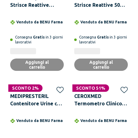
Strisce Reattive
Strisce Reattive 50
Misurazione Glicemia
Pezzi
Venduto da
BENU Farma
Venduto da
BENU Farma
Consegna
Gratis
in 3 giorni
Consegna
Gratis
in 3 giorni
lavorativi
lavorativi
Aggiungi al
Aggiungi al
carrello
carrello
SCONTO 2%
SCONTO 51%
MEDIPRESTERIL
CEROXMED
Contenitore Urine con
Termometro Clinico
Provetta
Ecologico Al Gallio 1
Pezzo
Venduto da
BENU Farma
Venduto da
BENU Farma