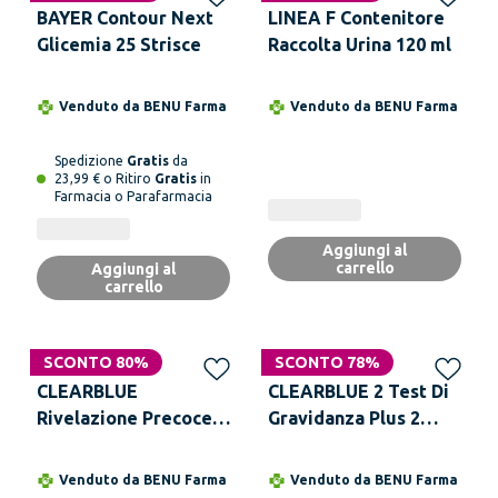
BAYER Contour Next
LINEA F Contenitore
Glicemia 25 Strisce
Raccolta Urina 120 ml
Venduto da
BENU Farma
Venduto da
BENU Farma
Spedizione
Gratis
da
23,99 € o Ritiro
Gratis
in
Farmacia o Parafarmacia
Aggiungi al
carrello
Aggiungi al
carrello
SCONTO 80%
SCONTO 78%
CLEARBLUE
CLEARBLUE 2 Test Di
Rivelazione Precoce 1
Gravidanza Plus 2
Test di Gravidanza
Pezzi
Venduto da
BENU Farma
Venduto da
BENU Farma