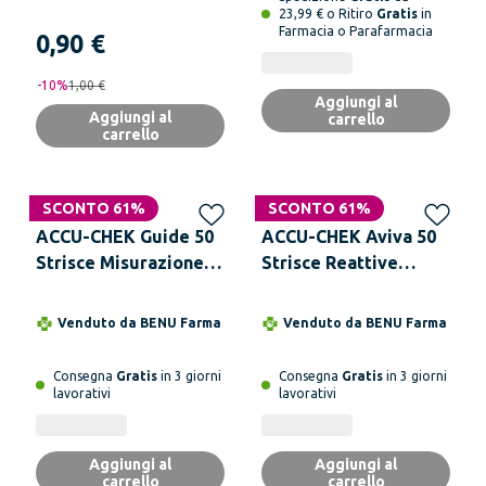
23,99 € o Ritiro
Gratis
in
Farmacia o Parafarmacia
0,90 €
-
10
%
1,00 €
Aggiungi al
Aggiungi al
carrello
carrello
SCONTO 61%
SCONTO 61%
ACCU-CHEK Guide 50
ACCU-CHEK Aviva 50
Strisce Misurazione
Strisce Reattive
Glicemia
Misurazione Glicemia
Venduto da
BENU Farma
Venduto da
BENU Farma
Consegna
Gratis
in 3 giorni
Consegna
Gratis
in 3 giorni
lavorativi
lavorativi
Aggiungi al
Aggiungi al
carrello
carrello