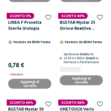
SCONTO 3%
SCONTO 60%
LINEA F Provetta
BGSTAR Mystar 25
Sterile Urologia
Strisce Reattive
Misurazione Glicemia
Venduto da
BENU Farma
Venduto da
BENU Farma
Spedizione
Gratis
da
23,99 € o Ritiro
Gratis
in
Farmacia o Parafarmacia
0,78 €
-
3
%
0,80 €
Aggiungi al
Aggiungi al
carrello
carrello
SCONTO 66%
SCONTO 66%
BGSTAR Mystar 50
ONETOUCH Verio