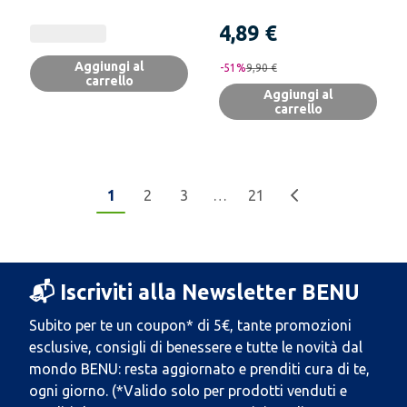
4,89 €
Aggiungi al
-
51
%
9,90 €
carrello
Aggiungi al
carrello
1
2
3
…
21
📬 Iscriviti alla Newsletter BENU
Subito per te un coupon* di 5€, tante promozioni
esclusive, consigli di benessere e tutte le novità dal
mondo BENU: resta aggiornato e prenditi cura di te,
ogni giorno. (*Valido solo per prodotti venduti e