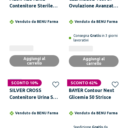
Contenitore Sterile
Ovulazione Avanzato
Urine Con Provetta
20 Pezzi
Venduto da
BENU Farma
Venduto da
BENU Farma
Consegna
Gratis
in 3 giorni
lavorativi
Aggiungi al
Aggiungi al
carrello
carrello
Novità
SCONTO 10%
SCONTO 62%
SILVER CROSS
BAYER Contour Next
Contenitore Urina S/A
Glicemia 50 Strisce
120 ml
Venduto da
BENU Farma
Venduto da
BENU Farma
Spedizione
Gratis
da