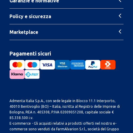
Garanzie e normative
Policy e sicurezza
Marketplace
Pagamenti sicuri
Admenta Italia S.p.A., con sede legale in Blocco 11.1 Interporto,
40010 Bentivoglio (BO) – Italia, iscritta al Registro delle Imprese di
Bologna, REA n. 405308, P.IVA 02009051208, capitale sociale €
85.338.500 i.v.
E-commerce - Gli acquisti relativi a prodotti offerti nel nostro e-
commerce sono venduti da FarmAlvarion S.r.l., società del Gruppo