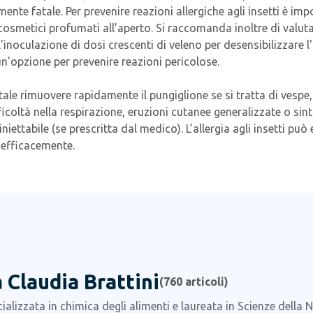
ente fatale. Per prevenire reazioni allergiche agli insetti è imp
cosmetici profumati all’aperto. Si raccomanda inoltre di valuta
ll'inoculazione di dosi crescenti di veleno per desensibilizzare l
un'opzione per prevenire reazioni pericolose.
entale rimuovere rapidamente il pungiglione se si tratta di vesp
oltà nella respirazione, eruzioni cutanee generalizzate o sinto
ettabile (se prescritta dal medico). L’allergia agli insetti p
 efficacemente.
 Claudia Brattini
(
760
articoli)
alizzata in chimica degli alimenti e laureata in Scienze della 