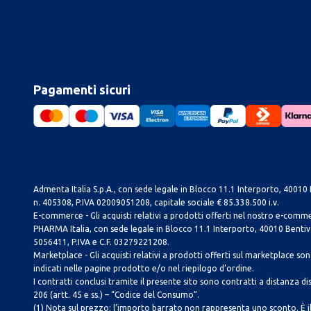
Pagamenti sicuri
Admenta Italia S.p.A., con sede legale in Blocco 11.1 Interporto, 40010 B
n. 405308, P.IVA 02009051208, capitale sociale € 85.338.500 i.v.
E-commerce - Gli acquisti relativi a prodotti offerti nel nostro e-com
PHARMA Italia, con sede legale in Blocco 11.1 Interporto, 40010 Bentivog
5056411, P.IVA e C.F. 03279221208.
Marketplace - Gli acquisti relativi a prodotti offerti sul marketplace sono 
indicati nelle pagine prodotto e/o nel riepilogo d’ordine.
I contratti conclusi tramite il presente sito sono contratti a distanza dis
206 (artt. 45 e ss.) – “Codice del Consumo”.
(1) Nota sul prezzo: l’importo barrato non rappresenta uno sconto. È il