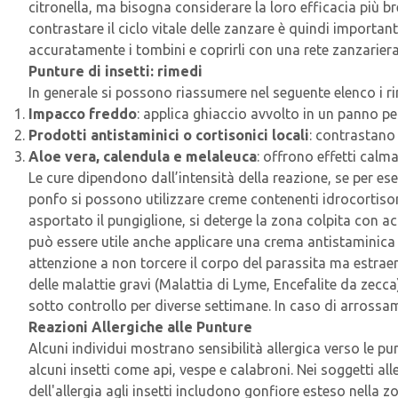
citronella, ma bisogna considerare la loro efficacia più b
contrastare il ciclo vitale delle zanzare è quindi importante
accuratamente i tombini e coprirli con una rete zanzariera
Punture di insetti: rimedi
In generale si possono riassumere nel seguente elenco i rim
Impacco freddo
: applica ghiaccio avvolto in un panno pe
Prodotti antistaminici o cortisonici locali
: contrastano 
Aloe vera, calendula e melaleuca
: offrono effetti calm
Le cure dipendono dall’intensità della reazione, se per ese
ponfo si possono utilizzare creme contenenti idrocortiso
asportato il pungiglione, si deterge la zona colpita con ac
può essere utile anche applicare una crema antistaminica 
attenzione a non torcere il corpo del parassita ma estrae
delle malattie gravi (Malattia di Lyme, Encefalite da zec
sotto controllo per diverse settimane. In caso di arrossa
Reazioni Allergiche alle Punture
Alcuni individui mostrano sensibilità allergica verso le pu
alcuni insetti come api, vespe e calabroni. Nei soggetti al
dell'allergia agli insetti includono gonfiore esteso nella zo