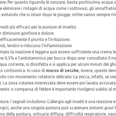
reve. Per quanto riguarda le zanzare, basta pochissima acqua s
 eliminare i ristagni di acqua come i sottovasi, gli annaffiatoi e
 evitando che si intasi dopo le piogge, infine vanno sempre rim
edi più efficaci per le punture di insetto:
r diminuire gonfiore e dolore.
efficacemente il prurito e l’irritazione.
anti, lenitivi e riducono l'infiammazione
mpio la reazione è leggera può essere sufficiente una crema len
ne 0,5% e l’antistaminico per bocca dopo aver consultato il me
qua corrente, si disinfetta e si applica per alcuni minuti del g
o cortisonica. In caso di
morso di zecche
, invece, queste de
ndo con movimento rotatorio delicato. La zecca, infatti, se vi
ca). La zona cutanea interessata deve essere poi lavata accur
mento o comparsa di febbre è importante rivolgersi subito al 
nture. I segnali includono: L'allergia agli insetti è una reazion
lergici, anche una singola puntura può scatenare sintomi gravi fi
na della puntura, orticaria diffusa, difficoltà respiratorie, naus