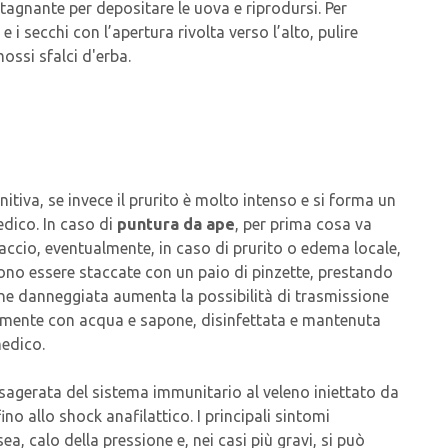
tagnante per depositare le uova e riprodursi. Per
 i secchi con l’apertura rivolta verso l’alto, pulire
ossi sfalci d'erba.
itiva, se invece il prurito è molto intenso e si forma un
dico. In caso di
puntura da ape
, per prima cosa va
hiaccio, eventualmente, in caso di prurito o edema locale,
vono essere staccate con un paio di pinzette, prestando
ene danneggiata aumenta la possibilità di trasmissione
atamente con acqua e sapone, disinfettata e mantenuta
medico.
e esagerata del sistema immunitario al veleno iniettato da
no allo shock anafilattico. I principali sintomi
ea, calo della pressione e, nei casi più gravi, si può