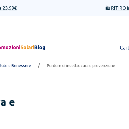
a 23,99€
🛍️
RITIRO i
omozioni
Solari
Blog
Car
/
alute e Benessere
Punture di insetto: cura e prevenzione
ra e