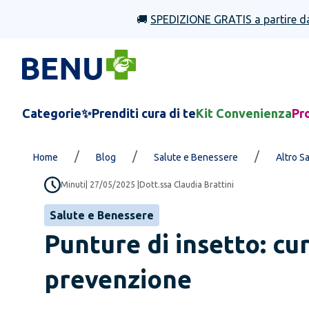
🚚
SPEDIZIONE GRATIS a partire d
Categorie
✨Prenditi cura di te
Kit Convenienza
Pr
/
/
/
Home
Blog
Salute e Benessere
Altro S
Minuti
|
27/05/2025
|
Dott.ssa Claudia Brattini
Salute e Benessere
Punture di insetto: cu
prevenzione