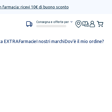
n farmacia: ricevi 10€ di buono sconto
Consegna e offerte per
ta EXTRA
Farmacie
I nostri marchi
Dov'è il mio ordine?