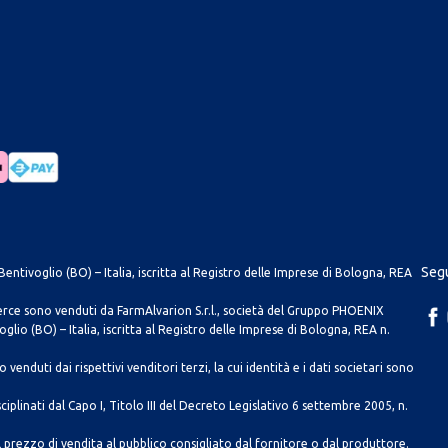
Segu
entivoglio (BO) – Italia, iscritta al Registro delle Imprese di Bologna, REA
merce sono venduti da FarmAlvarion S.r.l., società del Gruppo PHOENIX
lio (BO) – Italia, iscritta al Registro delle Imprese di Bologna, REA n.
venduti dai rispettivi venditori terzi, la cui identità e i dati societari sono
ciplinati dal Capo I, Titolo III del Decreto Legislativo 6 settembre 2005, n.
 prezzo di vendita al pubblico consigliato dal fornitore o dal produttore.