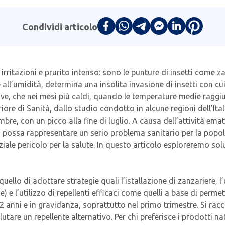
Condividi articolo
ritazioni e prurito intenso: sono le punture di insetti come zan
 all’umidità, determina una insolita invasione di insetti con c
sive, che nei mesi più caldi, quando le temperature medie raggiu
riore di Sanità, dallo studio condotto in alcune regioni dell’It
e, con un picco alla fine di luglio. A causa dell’attività ema
possa rappresentare un serio problema sanitario per la popol
le pericolo per la salute. In questo articolo esploreremo soluz
 quello di adottare strategie quali l’istallazione di zanzariere, 
e) e l’utilizzo di repellenti efficaci come quelli a base di perm
i 12 anni e in gravidanza, soprattutto nel primo trimestre. Si r
alutare un repellente alternativo. Per chi preferisce i prodotti n