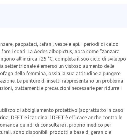
zare, pappataci, tafani, vespe e api. I periodi di caldo
ui fare i conti. La Aedes albopictus, nota come “zanzara
ngono all’incirca i 25 °C, completa il suo ciclo di sviluppo
alia settentrionale è emerso un vistoso aumento delle
tofaga della femmina, ossia la sua attitudine a pungere
azione. Le punture di insetti rappresentano un problema
ioni, trattamenti e precauzioni necessarie per ridurre i
l’utilizzo di abbigliamento protettivo (soprattutto in caso
etrina, DEET e icaridina. l DEET è efficace anche contro le
accomanda quindi di consultare il proprio medico per
aturali, sono disponibili prodotti a base di geranio e