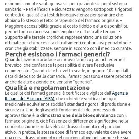
economicamente vantaggiosa sia per i pazienti sia per il sistema
sanitario. • Pari efficacia e sicurezza: vengono sottoposti a rigorosi
controlli di qualità e a test di bioequivalenza per garantire che
abbiano lo stesso effetto terapeutico del farmaco originale. •
Maggiore accessibilità: grazie al costo ridotto e alla disponibilità,
permettono un accesso più semplice e diffuso alle terapie. •
Supporto alle terapie croniche: rappresentano una soluzione
ottimale per chi necessita di trattamenti continuativi per patologie
croniche già stabilizzate, sempre in accordo con il medico curante.
Perchè esistono i farmaci generici?
Quando l'azienda produce un nuovo farmaco può richiederne il
brevetto, che conferisce la possibilità di avere l'esclusiva
commerciale. Quando tale brevetto scade, in genere 20 anni dalla
data di deposito della domanda, i farmaci possono essere prodotti
anche da altre aziende e diventano "generici".
Qualità e regolamentazione
La qualità dei farmaci generici è certificata e vigilata dall'
Agenzia
Italiana del Farmaco (AIFA)
, che richiede e verifica che ogni
medicinale equivalente soddisfi standard rigorosi di produzione e
sicurezza. Uno degli aspetti fondamentali del processo di
approvazione è la
dimostrazione della bioequivalenza
con il
farmaco originale, cioè l'assenza di differenze significative nella
concentrazione e nella velocità di assorbimento del principio
attivo. In pratica, la stessa dose di farmaco equivalente deve avere
una curva di assorbimento del principio attivo nel sangue che sia