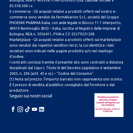
Bologna, REA n. 405308, P.IVA 02009051208, capitale sociale €
85.338.500 i.v.
E-commerce - Gli acquisti relativi a prodotti offerti nel nostro e-
commerce sono venduti da FarmAlvarion S.r.l., società del Gruppo
PHOENIX PHARMA Italia, con sede legale in Blocco 11.1 Interporto,
40010 Bentivoglio (BO) – Italia, iscritta al Registro delle Imprese di
Bologna, REA n. 5056411, P.IVA e C.F. 03279221208.
Marketplace - Gli acquisti relativi a prodotti offerti sul marketplace
sono venduti dai rispettivi venditori terzi, la cui identità e i dati
societari sono indicati nelle pagine prodotto e/o nel riepilogo
d’ordine.
I contratti conclusi tramite il presente sito sono contratti a distanza
disciplinati dal Capo I, Titolo III del Decreto Legislativo 6 settembre
2005, n. 206 (artt. 45 e ss.) – “Codice del Consumo”.
(1) Nota sul prezzo: l’importo barrato non rappresenta uno sconto.
È il prezzo di vendita al pubblico consigliato dal fornitore o dal
produttore.
Seguici sui nostri social