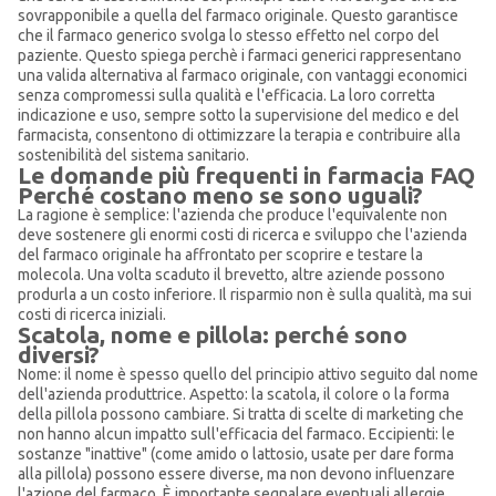
sovrapponibile a quella del farmaco originale. Questo garantisce
che il farmaco generico svolga lo stesso effetto nel corpo del
paziente. Questo spiega perchè i farmaci generici rappresentano
una valida alternativa al farmaco originale, con vantaggi economici
senza compromessi sulla qualità e l'efficacia. La loro corretta
indicazione e uso, sempre sotto la supervisione del medico e del
farmacista, consentono di ottimizzare la terapia e contribuire alla
sostenibilità del sistema sanitario.
Le domande più frequenti in farmacia FAQ
Perché costano meno se sono uguali?
La ragione è semplice: l'azienda che produce l'equivalente non
deve sostenere gli enormi costi di ricerca e sviluppo che l'azienda
del farmaco originale ha affrontato per scoprire e testare la
molecola. Una volta scaduto il brevetto, altre aziende possono
produrla a un costo inferiore. Il risparmio non è sulla qualità, ma sui
costi di ricerca iniziali.
Scatola, nome e pillola: perché sono
diversi?
Nome: il nome è spesso quello del principio attivo seguito dal nome
dell'azienda produttrice. Aspetto: la scatola, il colore o la forma
della pillola possono cambiare. Si tratta di scelte di marketing che
non hanno alcun impatto sull'efficacia del farmaco. Eccipienti: le
sostanze "inattive" (come amido o lattosio, usate per dare forma
alla pillola) possono essere diverse, ma non devono influenzare
l'azione del farmaco. È importante segnalare eventuali allergie