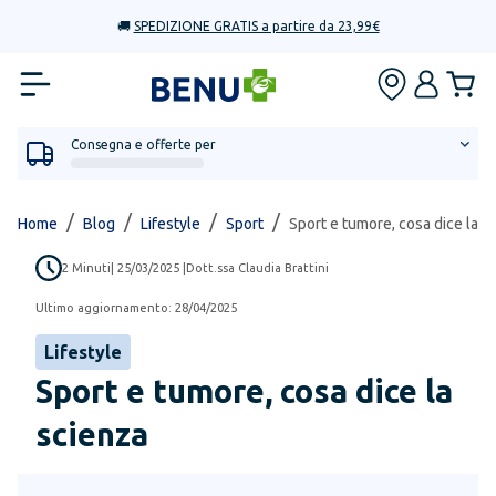
🚚
SPEDIZIONE GRATIS a partire da 23,99€
Consegna e offerte per
/
/
/
/
Home
Blog
Lifestyle
Sport
Sport e tumore, cosa dice la s
2
Minuti
|
25/03/2025
|
Dott.ssa Claudia Brattini
Ultimo aggiornamento:
28/04/2025
Lifestyle
Sport e tumore, cosa dice la
scienza