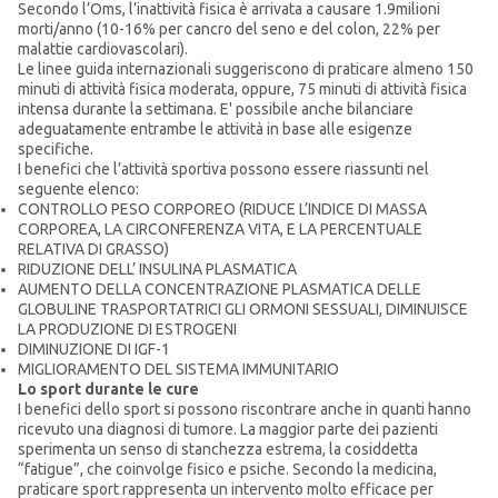
Secondo l’Oms, l’inattività fisica è arrivata a causare 1.9milioni
morti/anno (10-16% per cancro del seno e del colon, 22% per
malattie cardiovascolari).
Le linee guida internazionali suggeriscono di praticare almeno 150
minuti di attività fisica moderata, oppure, 75 minuti di attività fisica
intensa durante la settimana. E' possibile anche bilanciare
adeguatamente entrambe le attività in base alle esigenze
specifiche.
I benefici che l’attività sportiva possono essere riassunti nel
seguente elenco:
CONTROLLO PESO CORPOREO (RIDUCE L’INDICE DI MASSA
CORPOREA, LA CIRCONFERENZA VITA, E LA PERCENTUALE
RELATIVA DI GRASSO)
RIDUZIONE DELL’ INSULINA PLASMATICA
AUMENTO DELLA CONCENTRAZIONE PLASMATICA DELLE
GLOBULINE TRASPORTATRICI GLI ORMONI SESSUALI, DIMINUISCE
LA PRODUZIONE DI ESTROGENI
DIMINUZIONE DI IGF-1
MIGLIORAMENTO DEL SISTEMA IMMUNITARIO
Lo sport durante le cure
I benefici dello sport si possono riscontrare anche in quanti hanno
ricevuto una diagnosi di tumore. La maggior parte dei pazienti
sperimenta un senso di stanchezza estrema, la cosiddetta
“fatigue”, che coinvolge fisico e psiche. Secondo la medicina,
praticare sport rappresenta un intervento molto efficace per