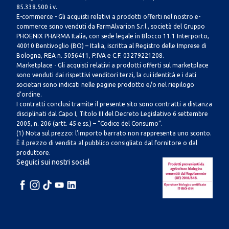
85.338.500 i.v.
E-commerce - Gli acquisti relativi a prodotti offerti nel nostro e-
commerce sono venduti da FarmAlvarion S.r.l., società del Gruppo
PHOENIX PHARMA Italia, con sede legale in Blocco 11.1 Interporto,
40010 Bentivoglio (BO) – Italia, iscritta al Registro delle Imprese di
Bologna, REA n. 5056411, P.IVA e C.F. 03279221208.
Marketplace - Gli acquisti relativi a prodotti offerti sul marketplace
sono venduti dai rispettivi venditori terzi, la cui identità e i dati
societari sono indicati nelle pagine prodotto e/o nel riepilogo
d’ordine.
I contratti conclusi tramite il presente sito sono contratti a distanza
disciplinati dal Capo I, Titolo III del Decreto Legislativo 6 settembre
2005, n. 206 (artt. 45 e ss.) – “Codice del Consumo”.
(1) Nota sul prezzo: l’importo barrato non rappresenta uno sconto.
È il prezzo di vendita al pubblico consigliato dal fornitore o dal
produttore.
Seguici sui nostri social