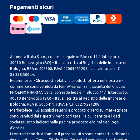
Pagamenti sicuri
Admenta Italia S.p.A., con sede legale in Blocco 11.1 Interporto,
40010 Bentivoglio (BO) – Italia, iscritta al Registro delle Imprese di
Bologna, REA n. 405308, P.IVA 02009051208, capitale sociale €
85.338.500 i.v.
E-commerce - Gli acquisti relativi a prodotti offerti nel nostro e-
commerce sono venduti da FarmAlvarion S.r.l., società del Gruppo
PHOENIX PHARMA Italia, con sede legale in Blocco 11.1 Interporto,
40010 Bentivoglio (BO) – Italia, iscritta al Registro delle Imprese di
Bologna, REA n. 5056411, P.IVA e C.F. 03279221208.
Marketplace - Gli acquisti relativi a prodotti offerti sul marketplace
sono venduti dai rispettivi venditori terzi, la cui identità e i dati
societari sono indicati nelle pagine prodotto e/o nel riepilogo
d’ordine.
I contratti conclusi tramite il presente sito sono contratti a distanza
disciplinati dal Capo I, Titolo III del Decreto Legislativo 6 settembre