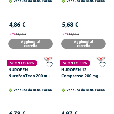
Venduto da
BENU Farma
Venduto da
BENU Farma
Orodispersibili
4,86 €
5,68 €
-
57
%
11,30 €
-
57
%
13,10 €
Aggiungi al
Aggiungi al
carrello
carrello
SCONTO 40%
SCONTO 30%
NUROFEN
NUROFEN 12
NurofenTeen 200 mg
Compresse 200 mg
Menta 12 Compresse
Ibuprofene
Orodispersibili
Venduto da
BENU Farma
Venduto da
BENU Farma
6,78 €
4,97 €