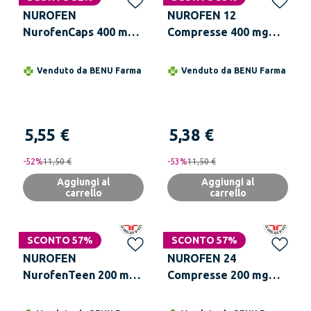
NUROFEN
NUROFEN 12
NurofenCaps 400 mg
Compresse 400 mg
Ibuprofene 10
Ibuprofene
Capsule Molli
Venduto da
BENU Farma
Venduto da
BENU Farma
5,55 €
5,38 €
-
52
%
11,50 €
-
53
%
11,50 €
Aggiungi al
Aggiungi al
carrello
carrello
SCONTO 57%
SCONTO 57%
NUROFEN
NUROFEN 24
NurofenTeen 200 mg
Compresse 200 mg
Limone Ibuprofene 12
Ibuprofene
Compresse