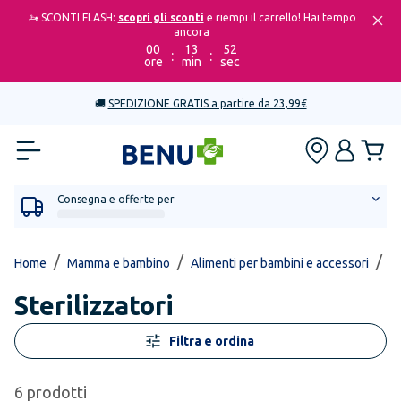
🚤 SCONTI FLASH:
scopri gli sconti
e riempi il carrello! Hai tempo
ancora
00
13
52
:
:
ore
min
sec
🚚
SPEDIZIONE GRATIS a partire da 23,99€
Consegna e offerte per
/
/
/
Home
Mamma e bambino
Alimenti per bambini e accessori
St
Sterilizzatori
Filtra e ordina
6
prodotti