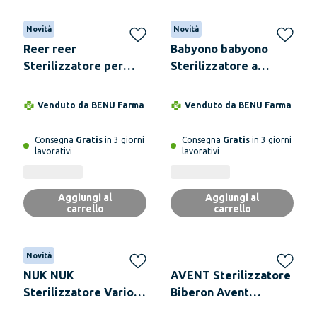
Novità
Novità
Reer reer
Babyono babyono
Sterilizzatore per
Sterilizzatore a
Bottiglie a Vapore per
Vapore Elettrico 1599
Microonde 25 x 16 cm
Venduto da
BENU Farma
Venduto da
BENU Farma
Consegna
Gratis
in 3 giorni
Consegna
Gratis
in 3 giorni
lavorativi
lavorativi
Aggiungi al
Aggiungi al
carrello
carrello
Novità
NUK NUK
AVENT Sterilizzatore
Sterilizzatore Vario
Biberon Avent
Express
Elettrico a Vapore 6