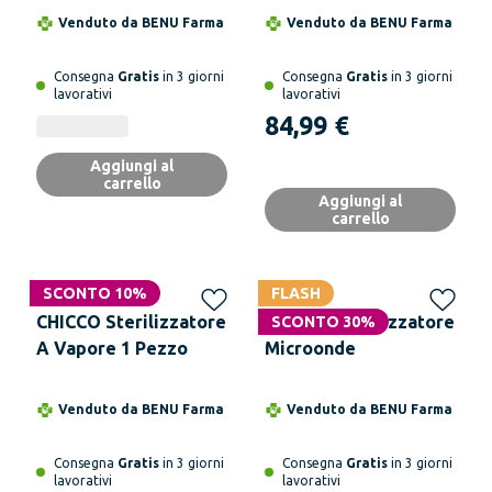
Biberon
Venduto da
BENU Farma
Venduto da
BENU Farma
Consegna
Gratis
in 3 giorni
Consegna
Gratis
in 3 giorni
lavorativi
lavorativi
84,99 €
Aggiungi al
carrello
Aggiungi al
carrello
SCONTO 10%
FLASH
CHICCO Sterilizzatore
CHICCO Sterilizzatore
SCONTO 30%
A Vapore 1 Pezzo
Microonde
Venduto da
BENU Farma
Venduto da
BENU Farma
Consegna
Gratis
in 3 giorni
Consegna
Gratis
in 3 giorni
lavorativi
lavorativi