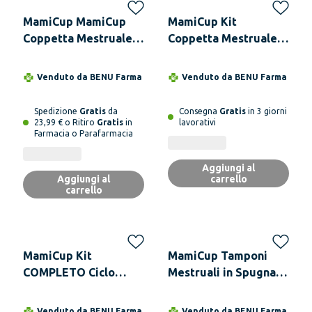
MamiCup MamiCup
MamiCup Kit
Coppetta Mestruale
Coppetta Mestruale
Made In Italy - 4
MamiCup con
Colori, 2 Taglie M
Sterilizzatore
Venduto da
BENU Farma
Venduto da
BENU Farma
ROSA
Richiudibile
MamiCase - 4 Colori, 2
Spedizione
Gratis
da
Consegna
Gratis
in 3 giorni
Taglie L ROSA
23,99 € o Ritiro
Gratis
in
lavorativi
Farmacia o Parafarmacia
Aggiungi al
Aggiungi al
carrello
carrello
MamiCup Kit
MamiCup Tamponi
COMPLETO Ciclo
Mestruali in Spugna di
Mestruale MamiCup
Mare - 4 Taglie M
con Sterilizzatore,
Venduto da
BENU Farma
Venduto da
BENU Farma