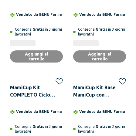
Giorno Mamipad
Giorno Mamipad
Colori Assortiti + Wet
Colori Assortiti + Wet
Venduto da
BENU Farma
Venduto da
BENU Farma
Bag TURCHESE
Bag ROSA
Consegna
Gratis
in 3 giorni
Consegna
Gratis
in 3 giorni
lavorativi
lavorativi
Aggiungi al
Aggiungi al
carrello
carrello
MamiCup Kit
MamiCup Kit Base
COMPLETO Ciclo
MamiCup con
Mestruale MamiCup
Sterilizzatore, Spray,
con Sterilizzatore,
Gel Lubrificante e
Venduto da
BENU Farma
Venduto da
BENU Farma
Spray Igienizzante,
Mami-Protectors - 4
Gel Lubrificante e
Colori, 2 Taglie L
Consegna
Gratis
in 3 giorni
Consegna
Gratis
in 3 giorni
Mami-Protectors - 4
ROSA
lavorativi
lavorativi