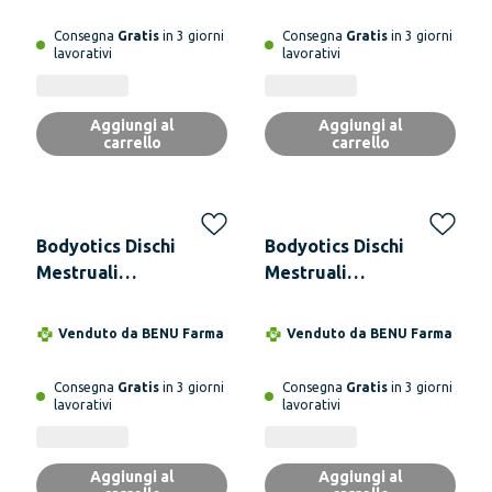
- comfydisc Beige e
Mestruali e Coppetta
Rosa
- 3 Dischi (S & L) &
Consegna
Gratis
in 3 giorni
Consegna
Gratis
in 3 giorni
Coppetta (S) -
lavorativi
lavorativi
comfyflow Multicolor
(4pz)
Aggiungi al
Aggiungi al
carrello
carrello
Bodyotics Dischi
Bodyotics Dischi
Mestruali
Mestruali
Riutilizzabili Set S & L
Riutilizzabili Set S & L
Con Cordino Estraibile
Con Anello Estraibile
Venduto da
BENU Farma
Venduto da
BENU Farma
- comfydisc Viola &
- comfydisc Arancione
Lavanda
& Rosso
Consegna
Gratis
in 3 giorni
Consegna
Gratis
in 3 giorni
lavorativi
lavorativi
Aggiungi al
Aggiungi al