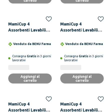
carrello
carrello
MamiCup 4
MamiCup 4
Assorbenti Lavabili
Assorbenti Lavabili
Giorno Mamipad
Giorno Mamipad
Colori Assortiti + Wet
Colori Assortiti + Wet
Venduto da
BENU Farma
Venduto da
BENU Farma
Bag NERO
Bag GIALLO
Consegna
Gratis
in 3 giorni
Consegna
Gratis
in 3 giorni
lavorativi
lavorativi
Aggiungi al
Aggiungi al
carrello
carrello
MamiCup 4
MamiCup 4
Assorbenti Lavabili
Assorbenti Lavabili