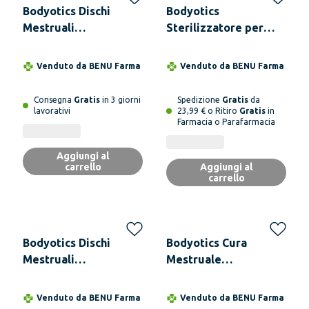
Bodyotics Dischi
Bodyotics
Mestruali
Sterilizzatore per
Riutilizzabili Set S & L
Coppette Mestruali:
Con Cordino Estraibile
Bodyotics Comfycase
Venduto da
BENU Farma
Venduto da
BENU Farma
- comfydisc
per Disco e Coppetta
Arcobaleno
Consegna
Gratis
in 3 giorni
Spedizione
Gratis
da
lavorativi
23,99 € o Ritiro
Gratis
in
Farmacia o Parafarmacia
Aggiungi al
carrello
Aggiungi al
carrello
Bodyotics Dischi
Bodyotics Cura
Mestruali
Mestruale
Riutilizzabili Set S & L
Riutilizzabile Set
Con Anello Estraibile
Completo Con Dischi
Venduto da
BENU Farma
Venduto da
BENU Farma