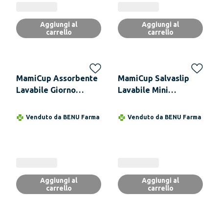
Colori, 2 Taglie L
ROSA
Aggiungi al
Aggiungi al
carrello
carrello
MamiCup Assorbente
MamiCup Salvaslip
Lavabile Giorno
Lavabile Mini
Mamipad - 5 Colori
Assorbente Mamipad
GIALLO
- 5 Colori - TURCHESE
Venduto da
BENU Farma
Venduto da
BENU Farma
Aggiungi al
Aggiungi al
carrello
carrello