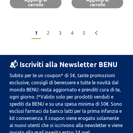
Aggiungi al
Aggiungi al
carrello
carrello
1
2
3
4
5
📬 Iscriviti alla Newsletter BENU
Subito per te un coupon* di 5€, tante promozioni
esclusive, consigli di benessere e tutte le novità dal
mondo BENU: resta aggiornato e prenditi cura di te,
ogni giorno. (*Valido solo per prodotti venduti e
spediti da BENU e su una spesa minima di 50€. Sono
esclusi farmaci da banco latti per la prima infanzia e
kit convenienza. Il coupon viene erogato solamente
ai nuovi utenti che si iscrivono alla newsletter e viene
inviato alla mail inserita entro 24 ore).