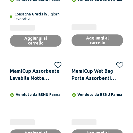
Spray Igienizzante,
Gel Lubrificante e
Consegna
Gratis
in 3 giorni
Mami-Protectors - 4
lavorativi
Colori, 2 Taglie - M
ROSA
Aggiungi al
Aggiungi al
carrello
carrello
MamiCup Assorbente
MamiCup Wet Bag
Lavabile Notte
Porta Assorbenti
Mamipad - 5 Colori
Lavabili - 4 Colori
TURCHESE
NERO
Venduto da
BENU Farma
Venduto da
BENU Farma