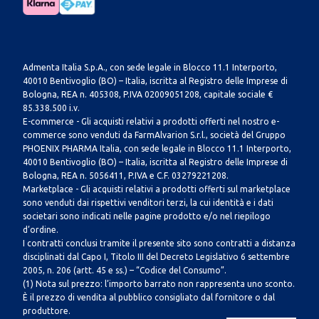
Admenta Italia S.p.A., con sede legale in Blocco 11.1 Interporto,
40010 Bentivoglio (BO) – Italia, iscritta al Registro delle Imprese di
Bologna, REA n. 405308, P.IVA 02009051208, capitale sociale €
85.338.500 i.v.
E-commerce - Gli acquisti relativi a prodotti offerti nel nostro e-
commerce sono venduti da FarmAlvarion S.r.l., società del Gruppo
PHOENIX PHARMA Italia, con sede legale in Blocco 11.1 Interporto,
40010 Bentivoglio (BO) – Italia, iscritta al Registro delle Imprese di
Bologna, REA n. 5056411, P.IVA e C.F. 03279221208.
Marketplace - Gli acquisti relativi a prodotti offerti sul marketplace
sono venduti dai rispettivi venditori terzi, la cui identità e i dati
societari sono indicati nelle pagine prodotto e/o nel riepilogo
d’ordine.
I contratti conclusi tramite il presente sito sono contratti a distanza
disciplinati dal Capo I, Titolo III del Decreto Legislativo 6 settembre
2005, n. 206 (artt. 45 e ss.) – “Codice del Consumo”.
(1) Nota sul prezzo: l’importo barrato non rappresenta uno sconto.
È il prezzo di vendita al pubblico consigliato dal fornitore o dal
produttore.