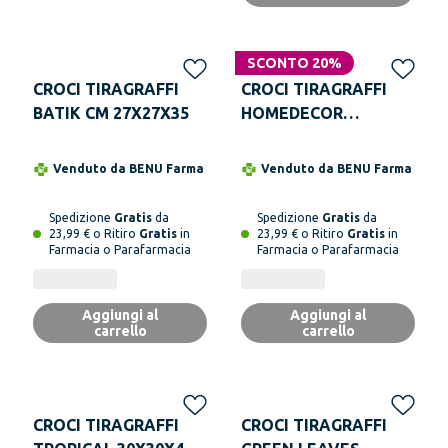
SCONTO 20%
CROCI TIRAGRAFFI
CROCI TIRAGRAFFI
BATIK CM 27X27X35
HOMEDECOR
ANIMALIER LEOPARD
- pack di 4 pezzi
Venduto da
BENU Farma
Venduto da
BENU Farma
Spedizione
Gratis
da
Spedizione
Gratis
da
23,99 € o Ritiro
Gratis
in
23,99 € o Ritiro
Gratis
in
Farmacia o Parafarmacia
Farmacia o Parafarmacia
Aggiungi al
Aggiungi al
carrello
carrello
CROCI TIRAGRAFFI
CROCI TIRAGRAFFI