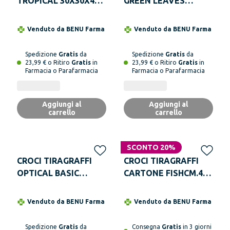
TROPICAL 30X30X42
GREEN LEAVES
CM
30X30X42 CM
Venduto da
BENU Farma
Venduto da
BENU Farma
Spedizione
Gratis
da
Spedizione
Gratis
da
23,99 € o Ritiro
Gratis
in
23,99 € o Ritiro
Gratis
in
Farmacia o Parafarmacia
Farmacia o Parafarmacia
Aggiungi al
Aggiungi al
carrello
carrello
SCONTO 20%
CROCI TIRAGRAFFI
CROCI TIRAGRAFFI
OPTICAL BASIC
CARTONE FISHCM.44
30X30X42 CM
CON CATNIP - pack di
6 pezzi
Venduto da
BENU Farma
Venduto da
BENU Farma
Spedizione
Gratis
da
Consegna
Gratis
in 3 giorni