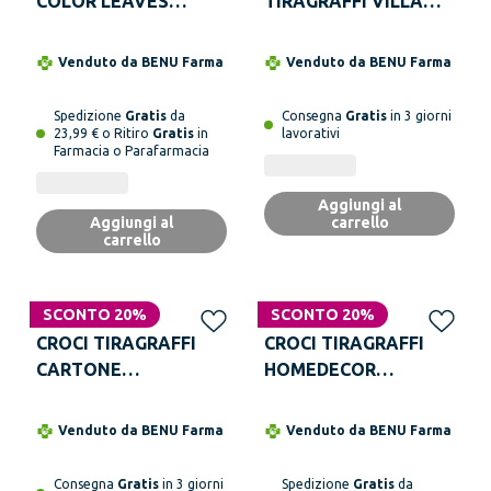
COLOR LEAVES
TIRAGRAFFI VILLA
30X30X42CM
42x35x50cm
Venduto da
BENU Farma
Venduto da
BENU Farma
Spedizione
Gratis
da
Consegna
Gratis
in 3 giorni
23,99 € o Ritiro
Gratis
in
lavorativi
Farmacia o Parafarmacia
Aggiungi al
Aggiungi al
carrello
carrello
SCONTO 20%
SCONTO 20%
CROCI TIRAGRAFFI
CROCI TIRAGRAFFI
CARTONE
HOMEDECOR
WAVYCM.45 CON
ANIMALIER ZEBRA -
CATNIP - pack di 6
pack 4 pezzi
Venduto da
BENU Farma
Venduto da
BENU Farma
pezzi
Consegna
Gratis
in 3 giorni
Spedizione
Gratis
da