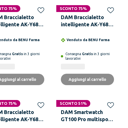
NTO 75%
SCONTO 75%
 Braccialetto
DAM Braccialetto
elligente AK-Y68
intelligente AK-Y68
 monitor della
con monitor della
quenza cardiaca e
frequenza cardiaca e
enduto da
BENU Farma
Venduto da
BENU Farma
la pressione
della pressione
guigna
sanguigna
nsegna
Gratis
in 3 giorni
Consegna
Gratis
in 3 giorni
orativi
lavorativi
Aggiungi al carrello
Aggiungi al carrello
NTO 75%
SCONTO 51%
 Braccialetto
DAM Smartwatch
elligente AK-Y68
GT100 Pro multisport,
 monitor della
pressione e O2 nel