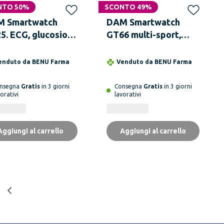
NTO 50%
SCONTO 49%
 Smartwatch
DAM Smartwatch
5. ECG, glucosio
GT66 multi-sport,
 sangue, acido
misurazioni della
o e lipidi, IMC
pressione e O2 nel
enduto da
BENU Farma
Venduto da
BENU Farma
sso corporeo,
sangue, con auricolari
peratura, O2 e
TWS 5.1 integrati.
nsegna
Gratis
in 3 giorni
Consegna
Gratis
in 3 giorni
orativi
lavorativi
sione.
Aggiungi al carrello
Aggiungi al carrello