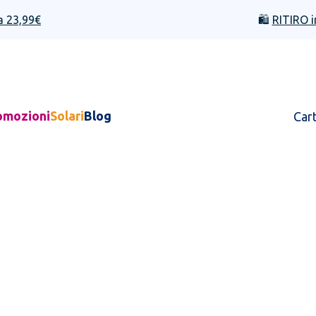
a 23,99€
🛍️
RITIRO i
omozioni
Solari
Blog
Car
i