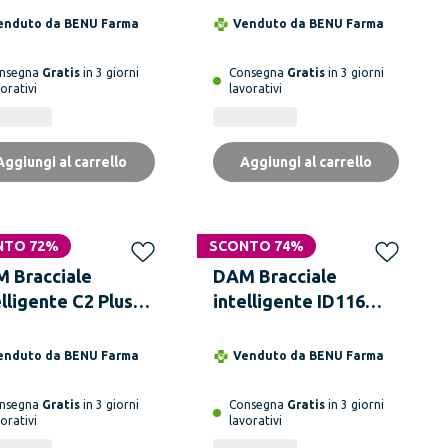
quenza cardiaca e
sangue, con auricolari
enduto da
BENU Farma
Venduto da
BENU Farma
la pressione
TWS 5.1 integrati
guigna
nsegna
Gratis
in 3 giorni
Consegna
Gratis
in 3 giorni
orativi
lavorativi
Aggiungi al carrello
Aggiungi al carrello
NTO 72%
SCONTO 74%
 Bracciale
DAM Bracciale
elligente C2 Plus
intelligente ID116
 monitoraggio
Bluetooth 4.0
la frequenza
schermo a colori,
enduto da
BENU Farma
Venduto da
BENU Farma
diaca, pressione
monitor cardiaco,
guigna e notifiche.
polso e modalità
nsegna
Gratis
in 3 giorni
Consegna
Gratis
in 3 giorni
orativi
lavorativi
multisport