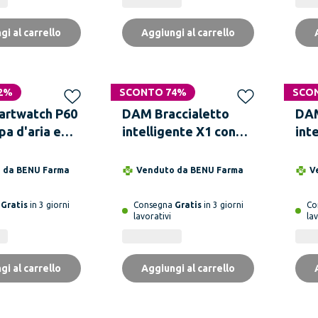
gi al carrello
Aggiungi al carrello
2%
SCONTO 74%
SCO
rtwatch P60
DAM Braccialetto
DAM
a d'aria e
intelligente X1 con
int
per testare la
monitor per la
con
ne sanguigna
frequenza cardiaca,
pre
o da
BENU Farma
Venduto da
BENU Farma
V
Termometro
pressione sanguigna
e no
, frequenza
e notifiche.
a
Gratis
in 3 giorni
Consegna
Gratis
in 3 giorni
Co
lavorativi
lav
ria.
gi al carrello
Aggiungi al carrello