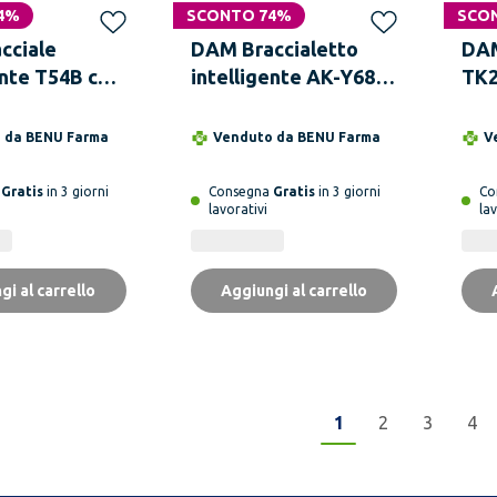
4%
SCONTO 74%
SCO
cciale
DAM Braccialetto
DAM
ente T54B con
intelligente AK-Y68
TK2
della
con monitor della
nel
e e O2. Vari
frequenza cardiaca e
uric
o da
BENU Farma
Venduto da
BENU Farma
V
portivi,
della pressione
gra
e delle app.
sanguigna
tem
a
Gratis
in 3 giorni
Consegna
Gratis
in 3 giorni
Co
lavorativi
lav
ten
gi al carrello
Aggiungi al carrello
1
2
3
4