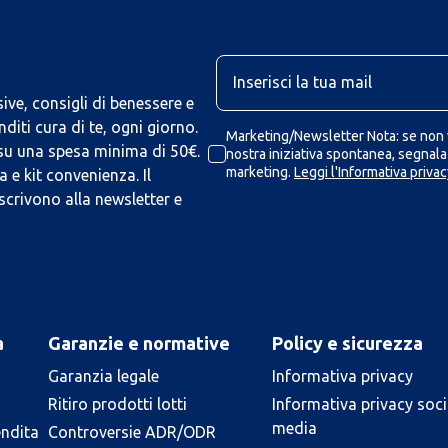
U
ive, consigli di benessere e
iti cura di te, ogni giorno.
Marketing/Newsletter Nota: se non v
 su una spesa minima di 50€.
nostra iniziativa spontanea, segnalaz
marketing.
Leggi l'Informativa privac
 e kit convenienza. Il
scrivono alla newsletter e
a
Garanzie e normative
Policy e sicurezza
Garanzia legale
Informativa privacy
Ritiro prodotti lotti
Informativa privacy soci
media
endita
Controversie ADR/ODR