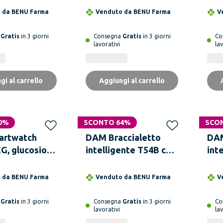
ontrollo della
Bluetooth, oltre 100
fre
o da
BENU Farma
Venduto da
BENU Farma
V
,
modalità sportive,
del
cardiogramma
monitor della
san
a
Gratis
in 3 giorni
Consegna
Gratis
in 3 giorni
Co
lavorativi
lav
mposizione
glicemia e della
.
pressione.
gi al carrello
Aggiungi al carrello
0%
SCONTO 64%
SCO
artwatch
DAM Braccialetto
DAM
G, glucosio
intelligente T54B con
int
ue, acido
monitor della
con
ipidi, IMC
pressione e O2. Vari
del
o da
BENU Farma
Venduto da
BENU Farma
V
orporeo,
mode sportivi,
car
ura, O2 e
notifiche delle app.
san
a
Gratis
in 3 giorni
Consegna
Gratis
in 3 giorni
Co
lavorativi
lav
.