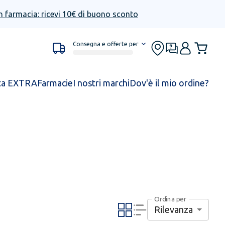
n farmacia: ricevi 10€ di buono sconto
Consegna e offerte per
ta EXTRA
Farmacie
I nostri marchi
Dov'è il mio ordine?
Ordina per
Rilevanza