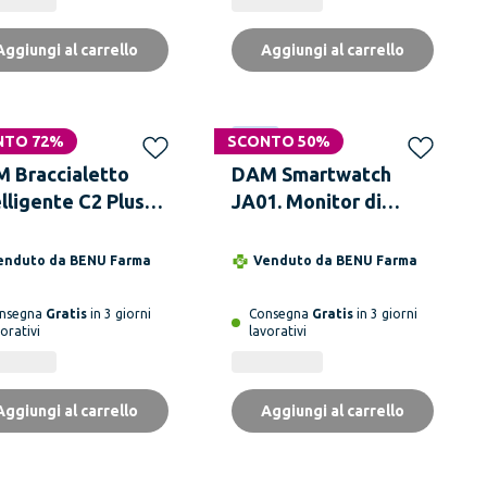
Aggiungi al carrello
Aggiungi al carrello
NTO 72%
SCONTO 50%
Novità
 Braccialetto
DAM Smartwatch
elligente C2 Plus
JA01. Monitor di
 monitor cardiaco,
acido urico e lipidi,
ssione sanguigna
controllo della
enduto da
BENU Farma
Venduto da
BENU Farma
tifiche.
glicemia,
elettrocardiogramma
nsegna
Gratis
in 3 giorni
Consegna
Gratis
in 3 giorni
orativi
lavorativi
ECG, composizione
corporea.
Aggiungi al carrello
Aggiungi al carrello