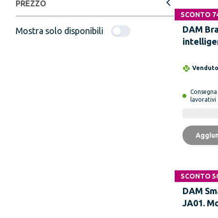
PREZZO
SCONTO 7
DAM Bra
Mostra solo disponibili
intellig
con moni
e della 
Vendut
sanguig
Consegn
lavorativi
Aggiun
SCONTO 5
DAM Sm
JA01. M
dell'acid