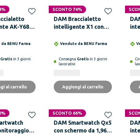
4%
SCONTO 74%
SCO
ccialetto
DAM Braccialetto
DAM
ente AK-Y68
intelligente X1 con
int
tor cardiaco
monitor cardiaco,
con
pressione
pressione sanguigna
fre
o da
BENU Farma
Venduto da
BENU Farma
V
na
e notifiche.
del
san
a
Gratis
in 3 giorni
Consegna
Gratis
in 3 giorni
Co
lavorativi
lav
gi al carrello
Aggiungi al carrello
0%
SCONTO 66%
SCO
artwatch
DAM Smartwatch Qx5
DAM
onitoraggio
con schermo da 1,96
int
o urico e dei
pollici. Chiamate
con