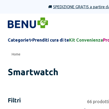
🚚
SPEDIZIONE GRATIS a partire d
Categorie
✨Prenditi cura di te
Kit Convenienza
Pr
Home
Smartwatch
Filtri
66
prodott