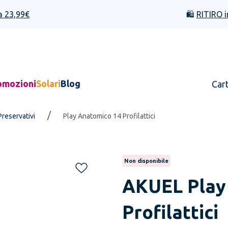
a 23,99€
🛍️
RITIRO i
omozioni
Solari
Blog
Car
/
Preservativi
Play Anatomico 14 Profilattici
Non disponibile
AKUEL
Play
Profilattici