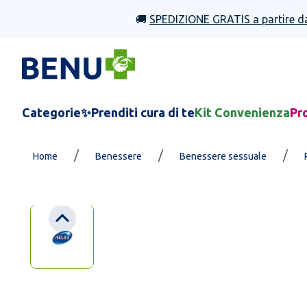
🚚
SPEDIZIONE GRATIS a partire d
Categorie
✨Prenditi cura di te
Kit Convenienza
Pr
/
/
/
Home
Benessere
Benessere sessuale