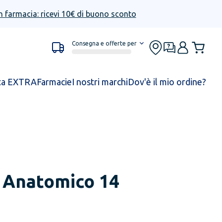
n farmacia: ricevi 10€ di buono sconto
Consegna e offerte per
ta EXTRA
Farmacie
I nostri marchi
Dov'è il mio ordine?
 Anatomico 14