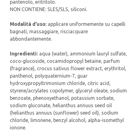
pantenolo, eritritolo.
NON CONTIENE: SLES/SLS, siliconi.
Modalità d'uso:
applicare uniformemente su capelli
bagnati, massaggiare, risciacquare
abbondantemente.
Ingredienti:
aqua (water), ammonium lauryl sulfate,
coco-glucoside, cocamidopropyl betaine, parfum
(fragrance), crocus sativus flower extract, erythritol,
panthenol, polyquaternium-7, guar
hydroxypropyltrimonium chloride, citric acid,
styrene/acrylates copolymer, glyceryl oleate, sodium
benzoate, phenoxyethanol, potassium sorbate,
sodium gluconate, helianthus annuus seed oil
(helianthus annuus (sunflower) seed oil), sodium
chloride, limonene, benzyl alcohol, alpha-isomethyl
ionone.