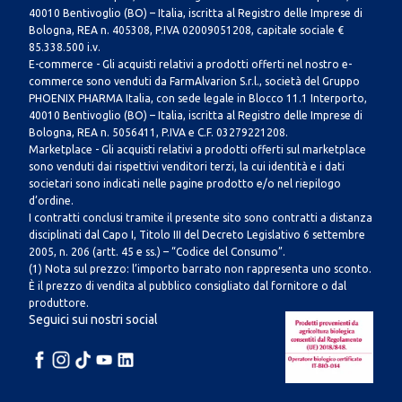
40010 Bentivoglio (BO) – Italia, iscritta al Registro delle Imprese di
Bologna, REA n. 405308, P.IVA 02009051208, capitale sociale €
85.338.500 i.v.
E-commerce - Gli acquisti relativi a prodotti offerti nel nostro e-
commerce sono venduti da FarmAlvarion S.r.l., società del Gruppo
PHOENIX PHARMA Italia, con sede legale in Blocco 11.1 Interporto,
40010 Bentivoglio (BO) – Italia, iscritta al Registro delle Imprese di
Bologna, REA n. 5056411, P.IVA e C.F. 03279221208.
Marketplace - Gli acquisti relativi a prodotti offerti sul marketplace
sono venduti dai rispettivi venditori terzi, la cui identità e i dati
societari sono indicati nelle pagine prodotto e/o nel riepilogo
d’ordine.
I contratti conclusi tramite il presente sito sono contratti a distanza
disciplinati dal Capo I, Titolo III del Decreto Legislativo 6 settembre
2005, n. 206 (artt. 45 e ss.) – “Codice del Consumo”.
(1) Nota sul prezzo: l’importo barrato non rappresenta uno sconto.
È il prezzo di vendita al pubblico consigliato dal fornitore o dal
produttore.
Seguici sui nostri social