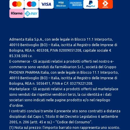
Admenta Italia S.p.A., con sede legale in Blocco 11.1 Interporto,
40010 Bentivoglio (BO) – Italia, iscritta al Registro delle Imprese di
Bologna, REA n. 405308, P.IVA 02009051208, capitale sociale €
85.338.500 i.v.
E-commerce - Gli acquisti relativi a prodotti offerti nel nostro e-
commerce sono venduti da FarmAlvarion S.r.l., società del Gruppo
PHOENIX PHARMA Italia, con sede legale in Blocco 11.1 Interporto,
40010 Bentivoglio (BO) – Italia, iscritta al Registro delle Imprese di
Bologna, REA n. 5056411, P.IVA e C.F. 03279221208.
Marketplace - Gli acquisti relativi a prodotti offerti sul marketplace
sono venduti dai rispettivi venditori terzi, la cui identità e i dati
societari sono indicati nelle pagine prodotto e/o nel riepilogo
d’ordine.
I contratti conclusi tramite il presente sito sono contratti a distanza
disciplinati dal Capo I, Titolo III del Decreto Legislativo 6 settembre
2005, n. 206 (artt. 45 e ss.) – “Codice del Consumo”.
(1) Nota sul prezzo: l’importo barrato non rappresenta uno sconto.