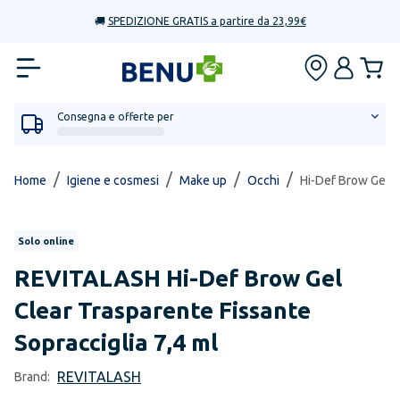
🚚
SPEDIZIONE GRATIS a partire da 23,99€
Consegna e offerte per
/
/
/
/
Home
Igiene e cosmesi
Make up
Occhi
Hi-Def Brow Gel C
Solo online
REVITALASH
Hi-Def Brow Gel
Clear Trasparente Fissante
Sopracciglia 7,4 ml
REVITALASH
Brand: