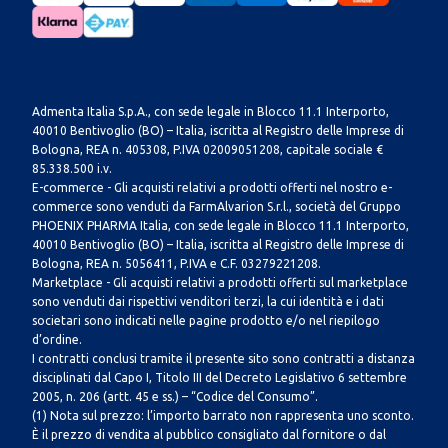
Admenta Italia S.p.A., con sede legale in Blocco 11.1 Interporto,
40010 Bentivoglio (BO) – Italia, iscritta al Registro delle Imprese di
Bologna, REA n. 405308, P.IVA 02009051208, capitale sociale €
85.338.500 i.v.
E-commerce - Gli acquisti relativi a prodotti offerti nel nostro e-
commerce sono venduti da FarmAlvarion S.r.l., società del Gruppo
PHOENIX PHARMA Italia, con sede legale in Blocco 11.1 Interporto,
40010 Bentivoglio (BO) – Italia, iscritta al Registro delle Imprese di
Bologna, REA n. 5056411, P.IVA e C.F. 03279221208.
Marketplace - Gli acquisti relativi a prodotti offerti sul marketplace
sono venduti dai rispettivi venditori terzi, la cui identità e i dati
societari sono indicati nelle pagine prodotto e/o nel riepilogo
d’ordine.
I contratti conclusi tramite il presente sito sono contratti a distanza
disciplinati dal Capo I, Titolo III del Decreto Legislativo 6 settembre
2005, n. 206 (artt. 45 e ss.) – “Codice del Consumo”.
(1) Nota sul prezzo: l’importo barrato non rappresenta uno sconto.
È il prezzo di vendita al pubblico consigliato dal fornitore o dal