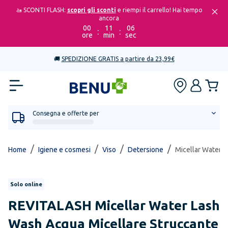
🚤 SCONTI FLASH:
scopri gli sconti
e riempi il carrello! Hai tempo
ancora
00
11
06
:
:
ore
min
sec
🚚
SPEDIZIONE GRATIS a partire da 23,99€
Consegna e offerte per
/
/
/
/
Home
Igiene e cosmesi
Viso
Detersione
Micellar Water 
Solo online
REVITALASH
Micellar Water Lash
Wash Acqua Micellare Struccante