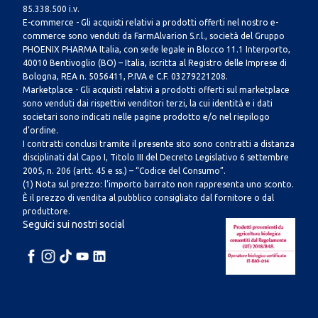
85.338.500 i.v.
E-commerce - Gli acquisti relativi a prodotti offerti nel nostro e-
commerce sono venduti da FarmAlvarion S.r.l., società del Gruppo
PHOENIX PHARMA Italia, con sede legale in Blocco 11.1 Interporto,
40010 Bentivoglio (BO) – Italia, iscritta al Registro delle Imprese di
Bologna, REA n. 5056411, P.IVA e C.F. 03279221208.
Marketplace - Gli acquisti relativi a prodotti offerti sul marketplace
sono venduti dai rispettivi venditori terzi, la cui identità e i dati
societari sono indicati nelle pagine prodotto e/o nel riepilogo
d’ordine.
I contratti conclusi tramite il presente sito sono contratti a distanza
disciplinati dal Capo I, Titolo III del Decreto Legislativo 6 settembre
2005, n. 206 (artt. 45 e ss.) – “Codice del Consumo”.
(1) Nota sul prezzo: l’importo barrato non rappresenta uno sconto.
È il prezzo di vendita al pubblico consigliato dal fornitore o dal
produttore.
Seguici sui nostri social