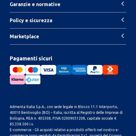
Garanzie e normative
Policy e sicurezza
Marketplace
Pagamenti sicuri
Admenta Italia S.p.A., con sede legale in Blocco 11.1 Interporto,
40010 Bentivoglio (BO) – Italia, iscritta al Registro delle Imprese di
Bologna, REA n. 405308, P.IVA 02009051208, capitale sociale €
85.338.500 i.v.
E-commerce - Gli acquisti relativi a prodotti offerti nel nostro e-
commerce sono venduti da FarmAlvarion S.r.l., società del Gruppo