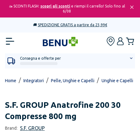
🚤 SCONTI FLASH:
scopri gli sconti
e riempi il carrello! Solo fino al
6/08
🚚
SPEDIZIONE GRATIS a partire da 23,99€
Consegna e offerte per
/
/
/
/
Home
Integratori
Pelle, Unghie e Capelli
Unghie e Capelli
S.F. GROUP
Anatrofine 200 30
Compresse 800 mg
S.F. GROUP
Brand: