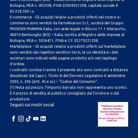
Bologna, REA n. 405308, P.IVA 02009051208, capitale sociale €
85.338.500 i.v.
E-commerce - Gli acquisti relativi a prodotti offerti nel nostro e-
commerce sono venduti da FarmAlvarion S.r.l., società del Gruppo
PHOENIX PHARMA Italia, con sede legale in Blocco 11.1 Interporto,
40010 Bentivoglio (BO) – Italia, iscritta al Registro delle Imprese di
Bologna, REA n. 5056411, P.IVA e C.F. 03279221208.
Marketplace - Gli acquisti relativi a prodotti offerti sul marketplace
sono venduti dai rispettivi venditori terzi, la cui identità e i dati
societari sono indicati nelle pagine prodotto e/o nel riepilogo
d’ordine.
I contratti conclusi tramite il presente sito sono contratti a distanza
disciplinati dal Capo I, Titolo III del Decreto Legislativo 6 settembre
2005, n. 206 (artt. 45 e ss.) – “Codice del Consumo”.
(1) Nota sul prezzo: l’importo barrato non rappresenta uno sconto.
È il prezzo di vendita al pubblico consigliato dal fornitore o dal
produttore.
Seguici sui nostri social