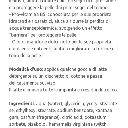
lenitivo, aiuta a ridurre i piccoli segni di espressione
e a proteggere la pelle dai primi segni del tempo.
- Pro-vitamina B5: conosciuta per le sue proprietà
idratanti e riparatrici, aiuta a ridurre la perdita di
acqua transepidermica, svolgendo un effetto
“barriera” per proteggere la pelle.
- Olio di mandorle dolci: noto per le sue proprietà
emollienti e nutrienti, aiuta a migliorare la texture e il
tono della pelle.
Modalità d'uso
: applica qualche goccia di latte
detergente su un dischetto di cotone e passa
delicatamente sul viso.
Il latte eliminerà tutte le impurità e i residui di trucco.
Ingredienti
: aqua (water), glycerin, glyceryl stearate
se, ethylhexyl stearate, sodium benzoate, xanthan
gum, parfum (fragrance), citric acid, potassium
sorbate, bisabolol, hamamelis virginiana (witch