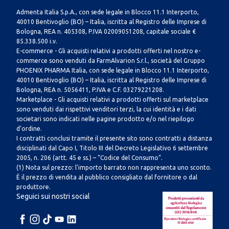
Admenta Italia S.p.A., con sede legale in Blocco 11.1 Interporto,
40010 Bentivoglio (BO) – Italia, iscritta al Registro delle Imprese di
Bologna, REA n. 405308, P.IVA 02009051208, capitale sociale €
85.338.500 i.v.
E-commerce - Gli acquisti relativi a prodotti offerti nel nostro e-
commerce sono venduti da FarmAlvarion S.r.l., società del Gruppo
PHOENIX PHARMA Italia, con sede legale in Blocco 11.1 Interporto,
40010 Bentivoglio (BO) – Italia, iscritta al Registro delle Imprese di
Bologna, REA n. 5056411, P.IVA e C.F. 03279221208.
Marketplace - Gli acquisti relativi a prodotti offerti sul marketplace
sono venduti dai rispettivi venditori terzi, la cui identità e i dati
societari sono indicati nelle pagine prodotto e/o nel riepilogo
d’ordine.
I contratti conclusi tramite il presente sito sono contratti a distanza
disciplinati dal Capo I, Titolo III del Decreto Legislativo 6 settembre
2005, n. 206 (artt. 45 e ss.) – “Codice del Consumo”.
(1) Nota sul prezzo: l’importo barrato non rappresenta uno sconto.
È il prezzo di vendita al pubblico consigliato dal fornitore o dal
produttore.
Seguici sui nostri social