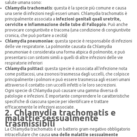
salute umana sono:
Chlamydia trachomatis
: questa è la specie più comune e causa
una serie di infezioni negli esseri umani. Chlamydia trachomatis è
principalmente associata a
infezioni genitali quali uretrite,
cervicite e infiammazione delle tube di Falloppio
. Può anche
provocare congiuntivite e tracoma (una condizione di congiuntivite
cronica, che può portare a cecità)
Chlamydia pneumoniae
: questa specie è responsabile di infezioni
delle vie respiratorie. La polmonite causata da Chlamydia
pneumoniae è considerata una forma atipica di polmonite, e può
presentarsi con sintomi simili a quelli di altre infezioni delle vie
respiratorie inferiori
Chlamydia psittaci
: questa specie è associata all'infezione nota
come psittacosi, una zoonosi trasmessa dagli uccelli, che colpisce
principalmente i polmoni e può essere trasmessa agli esseri umani
attraverso il contatto con uccelli infetti o le loro secrezioni.
Ogni specie di Chlamydia può causare una gamma diversa di
patologie e infezioni. È importante comprendere le caratteristiche
specifiche di ciascuna specie per identificare e trattare
efficacemente le infezioni associate.
2. Chlamydia trachomatis e
malattie sessualmente
trasmissibili
La Chlamydia trachomatis è un batterio gram-negativo obbligatorio
intracellulare che causa
una delle malattie sessualmente