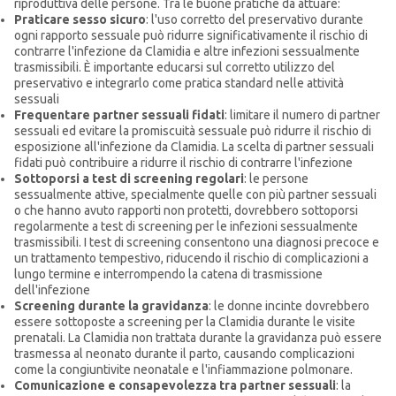
riproduttiva delle persone. Tra le buone pratiche da attuare:
Praticare sesso sicuro
: l'uso corretto del preservativo durante
ogni rapporto sessuale può ridurre significativamente il rischio di
contrarre l'infezione da Clamidia e altre infezioni sessualmente
trasmissibili. È importante educarsi sul corretto utilizzo del
preservativo e integrarlo come pratica standard nelle attività
sessuali
Frequentare partner sessuali fidati
: limitare il numero di partner
sessuali ed evitare la promiscuità sessuale può ridurre il rischio di
esposizione all'infezione da Clamidia. La scelta di partner sessuali
fidati può contribuire a ridurre il rischio di contrarre l'infezione
Sottoporsi a test di screening regolari
: le persone
sessualmente attive, specialmente quelle con più partner sessuali
o che hanno avuto rapporti non protetti, dovrebbero sottoporsi
regolarmente a test di screening per le infezioni sessualmente
trasmissibili. I test di screening consentono una diagnosi precoce e
un trattamento tempestivo, riducendo il rischio di complicazioni a
lungo termine e interrompendo la catena di trasmissione
dell'infezione
Screening durante la gravidanza
: le donne incinte dovrebbero
essere sottoposte a screening per la Clamidia durante le visite
prenatali. La Clamidia non trattata durante la gravidanza può essere
trasmessa al neonato durante il parto, causando complicazioni
come la congiuntivite neonatale e l'infiammazione polmonare.
Comunicazione e consapevolezza tra partner sessuali
: la