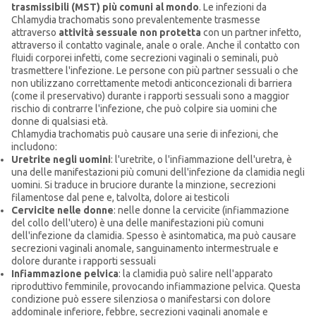
trasmissibili (MST) più comuni al mondo
. Le infezioni da
Chlamydia trachomatis sono prevalentemente trasmesse
attraverso
attività sessuale non protetta
con un partner infetto,
attraverso il contatto vaginale, anale o orale. Anche il contatto con
fluidi corporei infetti, come secrezioni vaginali o seminali, può
trasmettere l'infezione. Le persone con più partner sessuali o che
non utilizzano correttamente metodi anticoncezionali di barriera
(come il preservativo) durante i rapporti sessuali sono a maggior
rischio di contrarre l'infezione, che può colpire sia uomini che
donne di qualsiasi età.
Chlamydia trachomatis può causare una serie di infezioni, che
includono:
Uretrite negli uomini
: l'uretrite, o l'infiammazione dell'uretra, è
una delle manifestazioni più comuni dell'infezione da clamidia negli
uomini. Si traduce in bruciore durante la minzione, secrezioni
filamentose dal pene e, talvolta, dolore ai testicoli
Cervicite nelle donne
: nelle donne la cervicite (infiammazione
del collo dell'utero) è una delle manifestazioni più comuni
dell'infezione da clamidia. Spesso è asintomatica, ma può causare
secrezioni vaginali anomale, sanguinamento intermestruale e
dolore durante i rapporti sessuali
Infiammazione pelvica
: la clamidia può salire nell'apparato
riproduttivo femminile, provocando infiammazione pelvica. Questa
condizione può essere silenziosa o manifestarsi con dolore
addominale inferiore, febbre, secrezioni vaginali anomale e