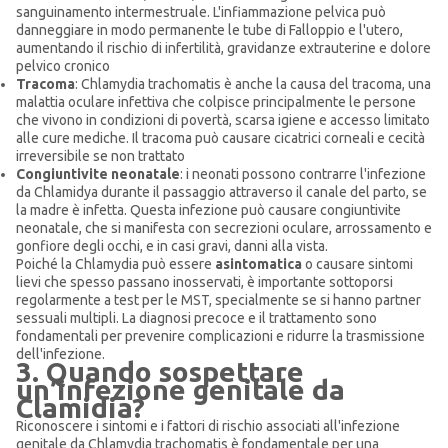
sanguinamento intermestruale. L'infiammazione pelvica può
danneggiare in modo permanente le tube di Falloppio e l'utero,
aumentando il rischio di infertilità, gravidanze extrauterine e dolore
pelvico cronico
Tracoma
: Chlamydia trachomatis è anche la causa del tracoma, una
malattia oculare infettiva che colpisce principalmente le persone
che vivono in condizioni di povertà, scarsa igiene e accesso limitato
alle cure mediche. Il tracoma può causare cicatrici corneali e cecità
irreversibile se non trattato
Congiuntivite neonatale
: i neonati possono contrarre l'infezione
da Chlamidya durante il passaggio attraverso il canale del parto, se
la madre è infetta. Questa infezione può causare congiuntivite
neonatale, che si manifesta con secrezioni oculare, arrossamento e
gonfiore degli occhi, e in casi gravi, danni alla vista.
Poiché la Chlamydia può essere
asintomatica
o causare sintomi
lievi che spesso passano inosservati, è importante sottoporsi
regolarmente a test per le MST, specialmente se si hanno partner
sessuali multipli. La diagnosi precoce e il trattamento sono
fondamentali per prevenire complicazioni e ridurre la trasmissione
dell'infezione.
3. Quando sospettare
un’infezione genitale da
Clamidia?
Riconoscere i sintomi e i fattori di rischio associati all'infezione
genitale da Chlamydia trachomatis è fondamentale per una