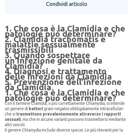
Condividi articolo
1. Che cosa è la Clamidia e che
patologie può determinare?
2. Clamidia trachomatis e
malattie sessualmente
trasmissibili
3. Quando sospettare
un’infezione genitale da
Clamidia?
4. Diagnosi e trattamento
delle infezioni da Clamidia
5. Prevenzione dell’infezione
da Clamidia
1. Che cosa è la Clamidia e che
patologie può determinare?
Con il termine Clamidia, o più correttamente Chlamydia, si intende
un genere di
batteri
gram-negativi obbligatamente intracellulari
che si
trasmettono prevalentemente attraverso i rapporti
sessuali
, ma che in alcune varianti possono trasmettersi mediante
altri veicoli.
Il genere Chlamydia include diverse specie. Le più rilevanti per la