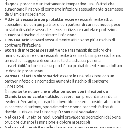
diagnosi precoce e un trattamento tempestivo. Tra i fattori che
aumentano il rischio di contrarre infezioni sessualmente trasmesse
da Clamidia ricordiamo:
Attività sessuale non protetta
: essere sessualmente attivi,
specialmente con più partner o con partner di cui si conosce poco
lo stato di salute sessuale, senza utilizzare cautela e protezioni
aumenta il rischio di contrarre l'infezione
Giovane età
: i giovani sessualmente attivi sono più a rischio di
contrarre l'infezione
Storia di infezioni sessualmente trasmissibili
: coloro che
hanno avuto infezioni sessualmente trasmissibili in passato hanno
un rischio maggiore di contrarre la clamidia, sia per una
suscettibilità intrinseca, sia perché più probabilmente non adottano
le dovute precauzioni
Partner infetti o sintomatici
: essere in una relazione con un
partner infetto o sintomatico aumenta il rischio di contrarre
l'infezione.
È importante notare che
molte persone con infezioni da
Clamidia sono asintomatiche
, ovvero non presentano sintomi
evidenti. Pertanto, il sospetto dovrebbe essere considerato anche
in assenza di sintomi, specialmente se sono presenti fattori di
rischio. Tuttavia, tra i sintomi più comuni si segnalano:
Nel caso di uretrite
negli uomini prevalgono secrezioni dal pene,
bruciore durante la minzione e dolore ai testicoli
Nel caso di cervicite
nelle donne prevalgono secrezioni vaginali