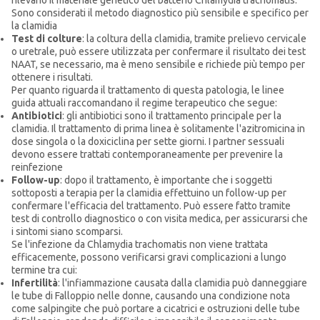
rilevano il materiale genetico del batterio Chlamydia trachomatis.
Sono considerati il metodo diagnostico più sensibile e specifico per
la clamidia
Test di colture
: la coltura della clamidia, tramite prelievo cervicale
o uretrale, può essere utilizzata per confermare il risultato dei test
NAAT, se necessario, ma è meno sensibile e richiede più tempo per
ottenere i risultati.
Per quanto riguarda il trattamento di questa patologia, le linee
guida attuali raccomandano il regime terapeutico che segue:
Antibiotici
: gli antibiotici sono il trattamento principale per la
clamidia. Il trattamento di prima linea è solitamente l'azitromicina in
dose singola o la doxiciclina per sette giorni. I partner sessuali
devono essere trattati contemporaneamente per prevenire la
reinfezione
Follow-up
: dopo il trattamento, è importante che i soggetti
sottoposti a terapia per la clamidia effettuino un follow-up per
confermare l'efficacia del trattamento. Può essere fatto tramite
test di controllo diagnostico o con visita medica, per assicurarsi che
i sintomi siano scomparsi.
Se l'infezione da Chlamydia trachomatis non viene trattata
efficacemente, possono verificarsi gravi complicazioni a lungo
termine tra cui:
Infertilità
: l'infiammazione causata dalla clamidia può danneggiare
le tube di Falloppio nelle donne, causando una condizione nota
come salpingite che può portare a cicatrici e ostruzioni delle tube