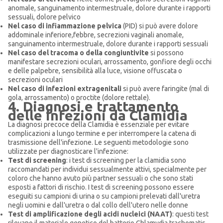
anomale, sanguinamento intermestruale, dolore durante i rapporti
sessuali, dolore pelvico
Nel caso di infiammazione pelvica
(PID) si può avere dolore
addominale inferiore,febbre, secrezioni vaginali anomale,
sanguinamento intermestruale, dolore durante i rapporti sessuali
Nel caso del tracoma o della congiuntivite
si possono
manifestare secrezioni oculari, arrossamento, gonfiore degli occhi
e delle palpebre, sensibilità alla luce, visione offuscata o
secrezioni oculari
Nel caso di infezioni extragenitali
si può avere faringite (mal di
gola, arrossamento) o proctite (dolore rettale).
4. Diagnosi e trattamento
delle infezioni da Clamidia
La diagnosi precoce della Clamidia è essenziale per evitare
complicazioni a lungo termine e per interrompere la catena di
trasmissione dell'infezione. Le seguenti metodologie sono
utilizzate per diagnosticare l'infezione:
Test di screening
: i test di screening per la clamidia sono
raccomandati per individui sessualmente attivi, specialmente per
coloro che hanno avuto più partner sessuali o che sono stati
esposti a fattori di rischio. I test di screening possono essere
eseguiti su campioni di urina o su campioni prelevati dall'uretra
negli uomini e dall'uretra o dal collo dell'utero nelle donne
Test di amplificazione degli acidi nucleici (NAAT)
: questi test