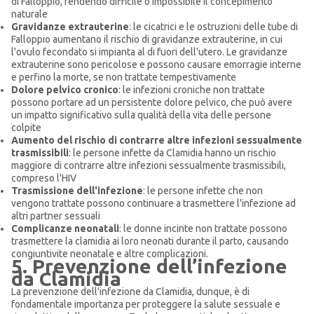
di Falloppio, rendendo difficile o impossibile il concepimento
naturale
Gravidanze extrauterine
: le cicatrici e le ostruzioni delle tube di
Falloppio aumentano il rischio di gravidanze extrauterine, in cui
l'ovulo fecondato si impianta al di fuori dell'utero. Le gravidanze
extrauterine sono pericolose e possono causare emorragie interne
e perfino la morte, se non trattate tempestivamente
Dolore pelvico cronico
: le infezioni croniche non trattate
possono portare ad un persistente dolore pelvico, che può avere
un impatto significativo sulla qualità della vita delle persone
colpite
Aumento del rischio di contrarre altre infezioni sessualmente
trasmissibili
: le persone infette da Clamidia hanno un rischio
maggiore di contrarre altre infezioni sessualmente trasmissibili,
compreso l'HIV
Trasmissione dell'infezione
: le persone infette che non
vengono trattate possono continuare a trasmettere l'infezione ad
altri partner sessuali
Complicanze neonatali
: le donne incinte non trattate possono
trasmettere la clamidia ai loro neonati durante il parto, causando
congiuntivite neonatale e altre complicazioni.
5. Prevenzione dell’infezione
da Clamidia
La prevenzione dell'infezione da Clamidia, dunque, è di
fondamentale importanza per proteggere la salute sessuale e