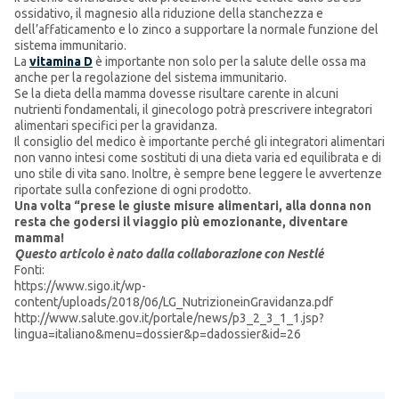
ossidativo, il magnesio alla riduzione della stanchezza e
dell’affaticamento e lo zinco a supportare la normale funzione del
sistema immunitario.
La
vitamina D
è importante non solo per la salute delle ossa ma
anche per la regolazione del sistema immunitario.
Se la dieta della mamma dovesse risultare carente in alcuni
nutrienti fondamentali, il ginecologo potrà prescrivere integratori
alimentari specifici per la gravidanza.
Il consiglio del medico è importante perché gli integratori alimentari
non vanno intesi come sostituti di una dieta varia ed equilibrata e di
uno stile di vita sano. Inoltre, è sempre bene leggere le avvertenze
riportate sulla confezione di ogni prodotto.
Una volta “prese le giuste misure alimentari, alla donna non
resta che godersi il viaggio più emozionante, diventare
mamma!
Questo articolo è nato dalla collaborazione con Nestlé
Fonti:
https://www.sigo.it/wp-
content/uploads/2018/06/LG_NutrizioneinGravidanza.pdf
http://www.salute.gov.it/portale/news/p3_2_3_1_1.jsp?
lingua=italiano&menu=dossier&p=dadossier&id=26