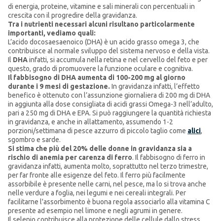
di energia, proteine, vitamine e sali minerali con percentuali in
crescita con il progredire della gravidanza.
Tra i nutrienti necessari alcuni risultano particolarmente
importanti, vediamo quali:
L’acido docosaesaenoico (DHA) è un acido grasso omega 3, che
contribuisce al normale sviluppo del sistema nervoso e della vista.
Il
DHA
infatti, si accumula nella retina e nel cervello del feto e per
questo, grado di promuovere la funzione oculare e cognitiva.
Il fabbisogno di DHA aumenta di 100-200 mg al giorno
durante i 9 mesi di gestazione.
In gravidanza infatti, l’effetto
benefico è ottenuto con l’assunzione giornaliera di 200 mg di DHA
in aggiunta alla dose consigliata di acidi grassi Omega-3 nell’adulto,
pari a 250 mg di DHA e EPA. Si può raggiungere la quantità richiesta
in gravidanza, e anche in allattamento, assumendo 1-2
porzioni/settimana di pesce azzurro di piccolo taglio come
alici
,
sgombro e sarde.
Si stima che più del 20% delle donne in gravidanza sia a
rischio di anemia per carenza di ferro
. Il fabbisogno di ferro in
gravidanza infatti, aumenta molto, soprattutto nel terzo trimestre,
per far fronte alle esigenze del feto. Il ferro più facilmente
assorbibile è presente nelle carni, nel pesce, ma lo si trova anche
nelle verdure a foglia, nei legumi e nei cereali integrali. Per
facilitarne l'assorbimento è buona regola associarlo alla vitamina C
presente ad esempio nel limone e negli agrumi in genere.
Il selenio contribuisce alla protezione delle cellule dallo stress