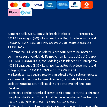
Admenta Italia S.p.A., con sede legale in Blocco 11.1 Interporto,
40010 Bentivoglio (BO) – Italia, iscritta al Registro delle Imprese di
Bologna, REA n. 405308, P.IVA 02009051208, capitale sociale €
85.338.500 i.v.
E-commerce - Gli acquisti relativi a prodotti offerti nel nostro e-
commerce sono venduti da FarmAlvarion S.r.l., società del Gruppo
PHOENIX PHARMA Italia, con sede legale in Blocco 11.1 Interporto,
40010 Bentivoglio (BO) – Italia, iscritta al Registro delle Imprese di
Bologna, REA n. 5056411, P.IVA e C.F. 03279221208.
Marketplace - Gli acquisti relativi a prodotti offerti sul marketplace
sono venduti dai rispettivi venditori terzi, la cui identità e i dati
societari sono indicati nelle pagine prodotto e/o nel riepilogo
d’ordine.
I contratti conclusi tramite il presente sito sono contratti a distanza
disciplinati dal Capo I, Titolo III del Decreto Legislativo 6 settembre
2005, n. 206 (artt. 45 e ss.) – “Codice del Consumo”.
(1) Nota sul prezzo: l’importo barrato non rappresenta uno sconto.