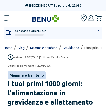
🚚
SPEDIZIONE GRATIS a partire da 23,99€
Consegna e offerte per
/
/
/
/
Home
Blog
Mamma e bambino
Gravidanza
I tuoi primi 10
4
Minuti
|
25/07/2019
|
Dott.ssa Claudia Brattini
Ultimo aggiornamento:
27/01/2026
Mamma e bambino
I tuoi primi 1000 giorni:
l'alimentazione in
gravidanza e allattamento