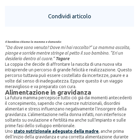
Condividi articolo
Il bambino chiama la mamma e domanda:
“Da dove sono venuto?
Dove mi hai raccolto?”
La mamma ascolta,
piange e sorride mentre stringe al petto il suo bambino.
“Eri un
desiderio dentro al cuore.”
Tagore
La coppia che decide di affrontare la nascita di una nuova vita
intraprende un percorso di grande felicità e realizzazione. Questo
percorso tuttavia può essere costellato da incertezze, paure e a
volte dal senso di inadeguatezza. Eppure questo è un viaggio
meraviglioso e va preparato con cura.
Alimentazione in gravidanza
La futura mamma percepisce tutto ciò già dai momenti antecedenti
il concepimento, sapendo che carenze nutrizionali, disordini
alimentari e stress influenzano negativamente l’insorgere della
gravidanza. L’alimentazione nella donna infatti, non interferisce
soltanto su ovulazione e fertilità ma anche sull’impianto e sulle
prime fasi dello sviluppo embrionale.
Uno
stato nutrizionale adeguato della madre
, anche prima
dell’inizio della gravidanza e una corretta alimentazione durante