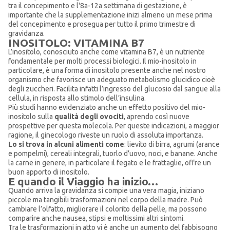
tra il concepimento e l'8a-12a settimana di gestazione, è
importante che la supplementazione inizi almeno un mese prima
del concepimento e prosegua per tutto il primo trimestre di
gravidanza.
INOSITOLO: VITAMINA B7
L’inositolo, conosciuto anche come vitamina B7, è un nutriente
fondamentale per molti processi biologici. Il mio-inositolo in
particolare, è una forma di inositolo presente anche nel nostro
organismo che favorisce un adeguato metabolismo glucidico cioè
degli zuccheri. Facilita infatti l’ingresso del glucosio dal sangue alla
cellula, in risposta allo stimolo dell’insulina.
Più studi hanno evidenziato anche un effetto positivo del mio-
inositolo sulla
qualità degli ovociti
, aprendo così nuove
prospettive per questa molecola. Per queste indicazioni, a maggior
ragione, il ginecologo riveste un ruolo di assoluta importanza.
Lo si trova in alcuni alimenti come
: lievito di birra, agrumi (arance
e pompelmi), cereali integrali, tuorlo d’uovo, noci, e banane. Anche
la carne in genere, in particolare il fegato e le frattaglie, offre un
buon apporto di inositolo.
E quando il Viaggio ha inizio…
Quando arriva la gravidanza si compie una vera magia, iniziano
piccole ma tangibili trasformazioni nel corpo della madre. Può
cambiare l’olfatto, migliorare il colorito della pelle, ma possono
comparire anche nausea, stipsi e moltissimi altri sintomi.
Tra le trasformazioni in atto vi è anche un aumento del fabbisogno