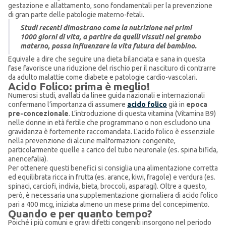
gestazione e allattamento, sono fondamentali per la prevenzione
di gran parte delle patologie materno-fetali.
Studi recenti dimostrano come la nutrizione nei primi
1000 giorni di vita, a partire da quelli vissuti nel grembo
materno, possa influenzare la vita futura del bambino.
Equivale a dire che seguire una dieta bilanciata e sana in questa
fase favorisce una riduzione del rischio per il nascituro di contrarre
da adulto malattie come diabete e patologie cardio-vascolari.
Acido Folico: prima è meglio!
Numerosi studi, avallati da linee guida nazionali e internazionali
confermano l’importanza di assumere
acido folico
già in
epoca
pre-concezionale
. L’introduzione di questa vitamina (Vitamina B9)
nelle donne in età fertile che programmano o non escludono una
gravidanza è fortemente raccomandata. L'acido folico è essenziale
nella prevenzione di alcune malformazioni congenite,
particolarmente quelle a carico del tubo neuronale (es. spina bifida,
anencefalia).
Per ottenere questi benefici si consiglia una alimentazione corretta
ed equilibrata ricca in frutta (es. arance, kiwi, fragole) e verdura (es.
spinaci, carciofi, indivia, bieta, broccoli, asparagi). Oltre a questo,
però, è necessaria una supplementazione giornaliera di acido folico
pari a 400 mcg, iniziata almeno un mese prima del concepimento.
Quando e per quanto tempo?
Poiché i più comuni e gravi difetti congeniti insorgono nel periodo