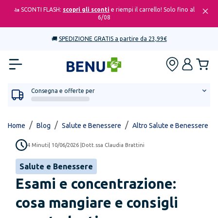
🚤 SCONTI FLASH:
scopri gli sconti
e riempi il carrello! Solo fino al
6/08
🚚
SPEDIZIONE GRATIS a partire da 23,99€
Consegna e offerte per
/
/
/
/
Home
Blog
Salute e Benessere
Altro Salute e Benessere
4
Minuti
|
10/06/2026
|
Dott.ssa Claudia Brattini
Salute e Benessere
Esami e concentrazione:
cosa mangiare e consigli