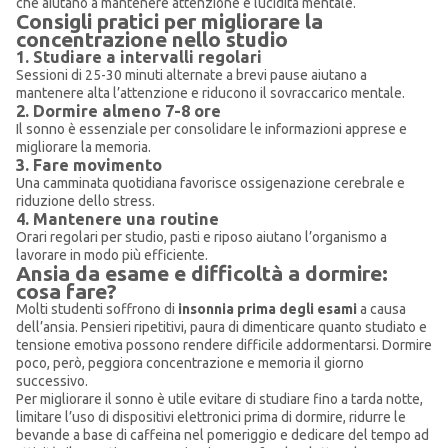
che aiutano a mantenere attenzione e lucidità mentale.
Consigli pratici per migliorare la
concentrazione nello studio
1. Studiare a intervalli regolari
Sessioni di 25-30 minuti alternate a brevi pause aiutano a
mantenere alta l’attenzione e riducono il sovraccarico mentale.
2. Dormire almeno 7-8 ore
Il sonno è essenziale per consolidare le informazioni apprese e
migliorare la memoria.
3. Fare movimento
Una camminata quotidiana favorisce ossigenazione cerebrale e
riduzione dello stress.
4. Mantenere una routine
Orari regolari per studio, pasti e riposo aiutano l’organismo a
lavorare in modo più efficiente.
Ansia da esame e difficoltà a dormire:
cosa fare?
Molti studenti soffrono di
insonnia prima degli esami
a causa
dell’ansia. Pensieri ripetitivi, paura di dimenticare quanto studiato e
tensione emotiva possono rendere difficile addormentarsi. Dormire
poco, però, peggiora concentrazione e memoria il giorno
successivo.
Per migliorare il sonno è utile evitare di studiare fino a tarda notte,
limitare l’uso di dispositivi elettronici prima di dormire, ridurre le
bevande a base di caffeina nel pomeriggio e dedicare del tempo ad