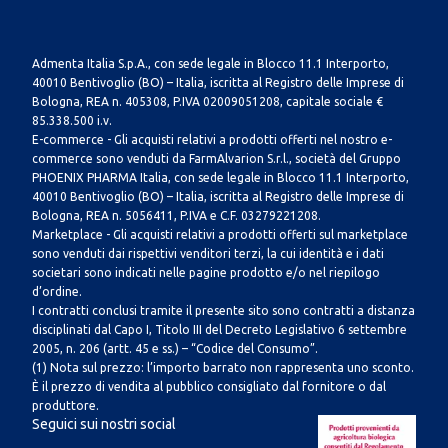
Admenta Italia S.p.A., con sede legale in Blocco 11.1 Interporto,
40010 Bentivoglio (BO) – Italia, iscritta al Registro delle Imprese di
Bologna, REA n. 405308, P.IVA 02009051208, capitale sociale €
85.338.500 i.v.
E-commerce - Gli acquisti relativi a prodotti offerti nel nostro e-
commerce sono venduti da FarmAlvarion S.r.l., società del Gruppo
PHOENIX PHARMA Italia, con sede legale in Blocco 11.1 Interporto,
40010 Bentivoglio (BO) – Italia, iscritta al Registro delle Imprese di
Bologna, REA n. 5056411, P.IVA e C.F. 03279221208.
Marketplace - Gli acquisti relativi a prodotti offerti sul marketplace
sono venduti dai rispettivi venditori terzi, la cui identità e i dati
societari sono indicati nelle pagine prodotto e/o nel riepilogo
d’ordine.
I contratti conclusi tramite il presente sito sono contratti a distanza
disciplinati dal Capo I, Titolo III del Decreto Legislativo 6 settembre
2005, n. 206 (artt. 45 e ss.) – “Codice del Consumo”.
(1) Nota sul prezzo: l’importo barrato non rappresenta uno sconto.
È il prezzo di vendita al pubblico consigliato dal fornitore o dal
produttore.
Seguici sui nostri social