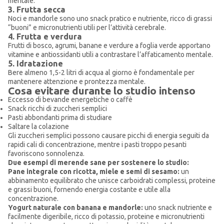
mentale.
3. Frutta secca
Noci e mandorle sono uno snack pratico e nutriente, ricco di grassi
“buoni” e micronutrienti utili per l’attività cerebrale.
4. Frutta e verdura
Frutti di bosco, agrumi, banane e verdure a foglia verde apportano
vitamine e antiossidanti utili a contrastare l’affaticamento mentale.
5. Idratazione
Bere almeno 1,5-2 litri di acqua al giorno è fondamentale per
mantenere attenzione e prontezza mentale.
Cosa evitare durante lo studio intenso
Eccesso di bevande energetiche o caffè
Snack ricchi di zuccheri semplici
Pasti abbondanti prima di studiare
Saltare la colazione
Gli zuccheri semplici possono causare picchi di energia seguiti da
rapidi cali di concentrazione, mentre i pasti troppo pesanti
favoriscono sonnolenza.
Due esempi di merende sane per sostenere lo studio:
Pane integrale con ricotta, miele e semi di sesamo:
un
abbinamento equilibrato che unisce carboidrati complessi, proteine
e grassi buoni, fornendo energia costante e utile alla
concentrazione.
Yogurt naturale con banana e mandorle:
uno snack nutriente e
facilmente digeribile, ricco di potassio, proteine e micronutrienti