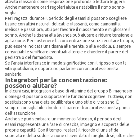
attività rilassanti come respirazione profonda o lettura leggera.
Anche mantenere orari regolari aiuta a ristabilire il ritmo sonno-
veglia.
Per i ragazzi durante il periodo degli esami si possono scegliere
tisane con attivi naturali delicati e rilassanti, come camomilla,
melissa e passiflora, utili per favorire il rilassamento e migliorare il
sonno. Anche la tisana alla lavanda può aiutare a ridurre tensione e
agitazione. Per sostenere la concentrazione senza eccitare troppo,
può essere indicata una tisana alla menta. o alla Rodiola. È sempre
consigliabile verificare eventuali allergie e chiedere il parere del
pediatra o del farmacista.
Se l’ansia interferisce in modo significativo con il riposo o con la
vita quotidiana, è opportuno parlarne con un professionista
sanitario.
Integratori per la concentrazione:
possono aiutare?
In alcuni casi, integratori a base di vitamine del gruppo B, magnesio
o omega-3 possono supportare le funzioni cognitive. Tuttavia, non
sostituiscono una dieta equilibrata e uno stile di vita sano. È
sempre consigliabile chiedere il parere di un professionista prima
dell’assunzione.
Anche se può sembrare un momento faticoso, il periodo degli
esami rappresenta una fase di crescita, impegno e scoperta delle
proprie capacità. Con il tempo, resterà il ricordo di una sfida
superata e della soddisfazione di aver dato il meglio di sé, oltre che