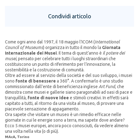
Condividi articolo
Come ogni anno dal 1997, il 18 maggio l’ICOM (
International
Council of Museums
) organizza in tutto il mondo la
Giornata
Internazionale dei Musei
. Il tema di quest’anno è
il potere dei
musei
, pensato per celebrare tutti i luoghi straordinari che
costituiscono un punto di riferimento per l’innovazione, la
sostenibilità e la costruzione di comunità.
Oltre ad essere al servizio della società e del suo sviluppo, i musei
sono
fonte di benessere
a 360°. A confermarlo è uno studio
commissionato dall’ente di beneficienza inglese
Art Fund
, che
dimostra come musei e gallerie siano paragonabili ad oasi di pace e
tranquillità,
fonte di nuove idee
e stimoli creativi. In effetti sarà
capitato a tutti, al ritorno da una visita al museo, di provare una
piacevole sensazione di appagamento.
Ora sapete che visitare un museo è un rimedio efficace nelle
giornate in cui le energie sono a terra, ma sapete dove andare?
Ecco 5 musei europei, ancora poco conosciuti, da vedere almeno
una volta nella vita (o di più).
MAcA, Torino