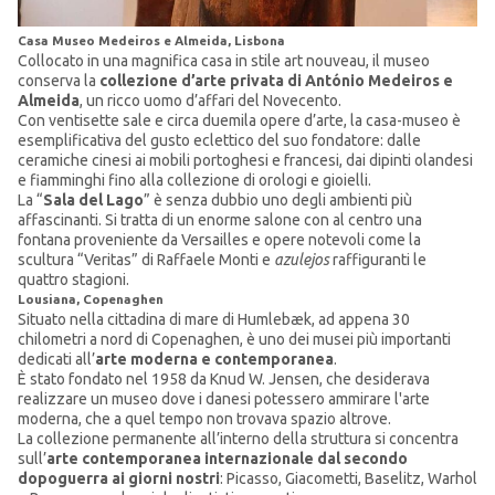
Casa Museo Medeiros e Almeida, Lisbona
Collocato in una magnifica casa in stile art nouveau, il museo
conserva la
collezione d’arte privata di António Medeiros e
Almeida
, un ricco uomo d’affari del Novecento.
Con ventisette sale e circa duemila opere d’arte, la casa-museo è
esemplificativa del gusto eclettico del suo fondatore: dalle
ceramiche cinesi ai mobili portoghesi e francesi, dai dipinti olandesi
e fiamminghi fino alla collezione di orologi e gioielli.
La “
Sala del Lago
” è senza dubbio uno degli ambienti più
affascinanti. Si tratta di un enorme salone con al centro una
fontana proveniente da Versailles e opere notevoli come la
scultura “Veritas” di Raffaele Monti e
azulejos
raffiguranti le
quattro stagioni.
Lousiana, Copenaghen
Situato nella cittadina di mare di Humlebæk, ad appena 30
chilometri a nord di Copenaghen, è uno dei musei più importanti
dedicati all’
arte moderna e contemporanea
.
È stato fondato nel 1958 da Knud W. Jensen, che desiderava
realizzare un museo dove i danesi potessero ammirare l'arte
moderna, che a quel tempo non trovava spazio altrove.
La collezione permanente all’interno della struttura si concentra
sull’
arte contemporanea internazionale dal secondo
dopoguerra ai giorni nostri
: Picasso, Giacometti, Baselitz, Warhol