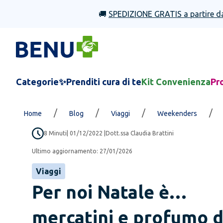
🚚
SPEDIZIONE GRATIS a partire d
Categorie
✨Prenditi cura di te
Kit Convenienza
Pr
/
/
/
/
Home
Blog
Viaggi
Weekenders
8
Minuti
|
01/12/2022
|
Dott.ssa Claudia Brattini
Ultimo aggiornamento:
27/01/2026
Viaggi
Per noi Natale è…
mercatini e profumo d