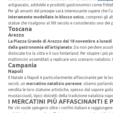
artigianato, addobbi e prodotti gastronomici come frittell
Per gli amanti del presepe sarà interessante sapere che l
interamente modellate in blocco unico
, compresi gli a
statue che risalgono al XIII secolo e considerato uno dei pi
Toscana
Arezzo
La Piazza Grande di Arezzo
dal
18 novembre a lunedì
dalla gastronomia all’artigianato
. Da non perdere assol
dislocate tra la città e il suo hinterland. Per stupire i più p
mattoncini assemblati a replicare uno scenario natalizio.
Campania
Napoli
Il Natale a Napoli è particolarmente affascinante per le luc
secoli, un
mercatino natalizio perenne
: stiamo parlando
vendita le loro statuine artistiche, spesso dal sapore go
mustacciuoli, tipici dolcetti della tradizione natalizia nap
I MERCATINI PIÙ AFFASCINANTI E
Per chi vuole spingersi oltre i confini italiani e raggiunger