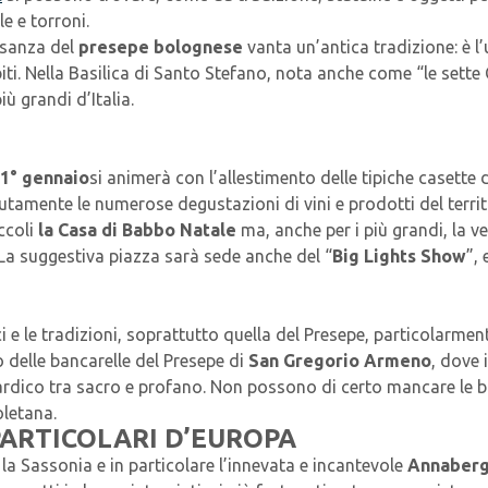
e e torroni.
’usanza del
presepe bolognese
vanta un’antica tradizione: è l
biti. Nella Basilica di Santo Stefano, nota anche come “le sette 
ù grandi d’Italia.
 1° gennaio
si animerà con l’allestimento delle tipiche casette
utamente le numerose degustazioni di vini e prodotti del terri
iccoli
la Casa di Babbo Natale
ma, anche per i più grandi, la v
 La suggestiva piazza sarà sede anche del “
Big Lights Show
”,
i e le tradizioni, soprattutto quella del Presepe, particolarmen
 delle bancarelle del Presepe di
San Gregorio Armeno
, dove 
liardico tra sacro e profano. Non possono di certo mancare le
oletana.
 PARTICOLARI D’EUROPA
e la Sassonia e in particolare l’innevata e incantevole
Annaberg-