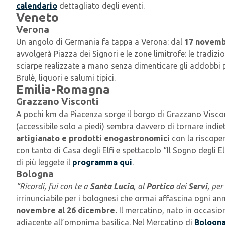
calendario
dettagliato degli eventi.
Veneto
Verona
Un angolo di Germania fa tappa a Verona: dal
17 novemb
avvolgerà Piazza dei Signori e le zone limitrofe: le tradiz
sciarpe realizzate a mano senza dimenticare gli addobbi pe
Brulè, liquori e salumi tipici.
Emilia-Romagna
Grazzano Visconti
A pochi km da Piacenza sorge il borgo di Grazzano Visconti
(accessibile solo a piedi) sembra davvero di tornare indi
artigianato e prodotti enogastronomici
con la riscopert
con tanto di Casa degli Elfi e spettacolo “Il Sogno degli 
di più leggete il
programma qui
.
Bologna
“Ricordi, fui con te a
Santa Lucia
, al
Portico
dei
Servi
, pe
irrinunciabile per i bolognesi che ormai affascina ogni an
novembre al 26 dicembre.
Il mercatino, nato in occasion
adiacente all’omonima basilica. Nel Mercatino di
Bologn