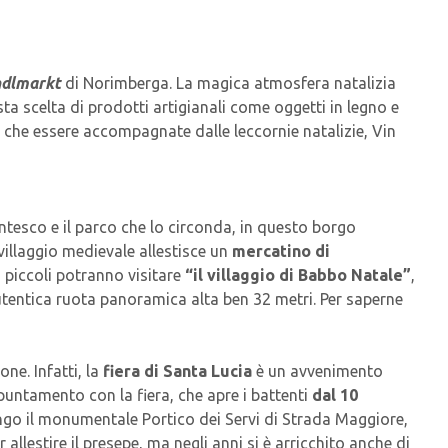
ndlmarkt
di Norimberga. La magica atmosfera natalizia
sta scelta di prodotti artigianali come oggetti in legno e
ò che essere accompagnate dalle leccornie natalizie, Vin
entesco e il parco che lo circonda, in questo borgo
villaggio medievale allestisce un
mercatino di
iù piccoli potranno visitare
“il villaggio di Babbo Natale”
,
autentica ruota panoramica alta ben 32 metri. Per saperne
ne. Infatti, la
fiera di Santa Lucia
è un avvenimento
puntamento con la fiera, che apre i battenti
dal 10
lungo il monumentale Portico dei Servi di Strada Maggiore,
llestire il presepe, ma negli anni si è arricchito anche di