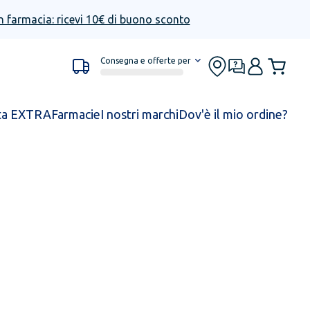
n farmacia: ricevi 10€ di buono sconto
Consegna e offerte per
ta EXTRA
Farmacie
I nostri marchi
Dov'è il mio ordine?