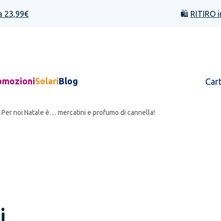
a 23,99€
🛍️
RITIRO i
omozioni
Solari
Blog
Car
Per noi Natale è… mercatini e profumo di cannella!
i