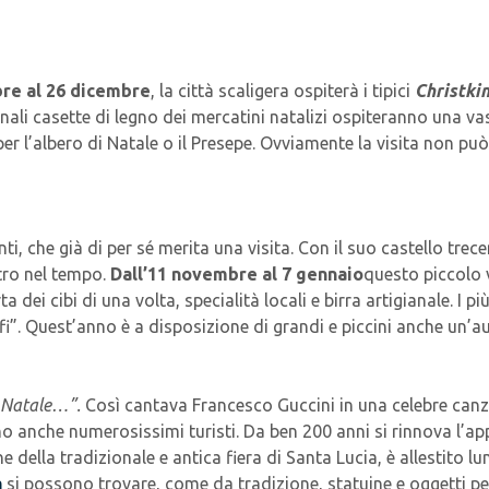
re al 26 dicembre
, la città scaligera ospiterà i tipici
Christki
ionali casette di legno dei mercatini natalizi ospiteranno una va
r l’albero di Natale o il Presepe. Ovviamente la visita non pu
, che già di per sé merita una visita. Con il suo castello trec
etro nel tempo.
Dall’11 novembre al 7 gennaio
questo piccolo 
a dei cibi di una volta, specialità locali e birra artigianale. I p
Elfi”. Quest’anno è a disposizione di grandi e piccini anche un’
r Natale…”.
Così cantava Francesco Guccini in una celebre canzo
no anche numerosissimi turisti. Da ben 200 anni si rinnova l’ap
e della tradizionale e antica fiera di Santa Lucia, è allestito 
a
si possono trovare, come da tradizione, statuine e oggetti per a