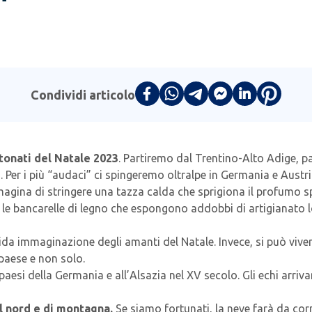
Condividi articolo
ttonati del Natale 2023
. Partiremo dal Trentino-Alto Adige, 
Per i più “audaci” ci spingeremo oltralpe in Germania e Austria,
magina di stringere una tazza calda che sprigiona il profumo sp
 fra le bancarelle di legno che espongono addobbi di artigianato 
ervida immaginazione degli amanti del Natale. Invece, si può viv
 paese e non solo.
i paesi della Germania e all’Alsazia nel XV secolo. Gli echi ar
el nord e di montagna.
Se siamo fortunati, la neve farà da corn