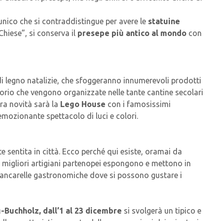
’unico che si contraddistingue per avere le
statuine
Chiese”, si conserva il
presepe più antico al mondo
con
 di legno natalizie, che sfoggeranno innumerevoli prodotti
torio che vengono organizzate nelle tante cantine secolari
era novità sarà la
Lego House
con i famosissimi
 emozionante spettacolo di luci e colori.
te sentita in città. Ecco perché qui esiste, oramai da
i migliori artigiani partenopei espongono e mettono in
 bancarelle gastronomiche dove si possono gustare i
Buchholz, dall’1 al 23 dicembre
si svolgerà un tipico e