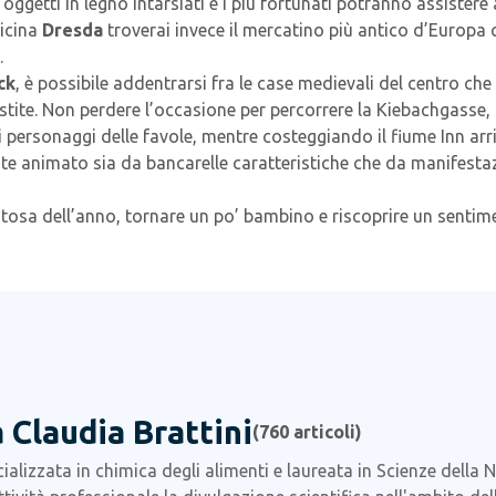
oggetti in legno intarsiati e i più fortunati potranno assistere 
vicina
Dresda
troverai invece il mercatino più antico d’Europa ch
.
ck
, è possibile addentrarsi fra le case medievali del centro che
estite. Non perdere l’occasione per percorrere la Kiebachgasse
e i personaggi delle favole, mentre costeggiando il fiume Inn ar
 animato sia da bancarelle caratteristiche che da manifestazio
tosa dell’anno, tornare un po’ bambino e riscoprire un sentime
 Claudia Brattini
(
760
articoli)
alizzata in chimica degli alimenti e laureata in Scienze della 