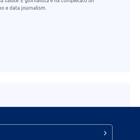
lla salute. È giornalista e ha completato un
mo e data journalism.