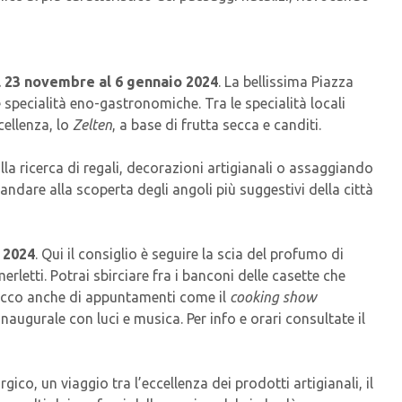
l 23 novembre al 6 gennaio 2024
. La bellissima Piazza
 e specialità eno-gastronomiche. Tra le specialità locali
cellenza, lo
Zelten
, a base di frutta secca e canditi.
 alla ricerca di regali, decorazioni artigianali o assaggiando
 andare alla scoperta degli angoli più suggestivi della città
 2024
. Qui il consiglio è seguire la scia del profumo di
erletti. Potrai sbirciare fra i banconi delle casette che
 ricco anche di appuntamenti come il
cooking show
naugurale con luci e musica. Per info e orari consultate il
co, un viaggio tra l’eccellenza dei prodotti artigianali, il