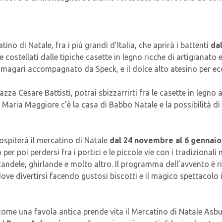
no di Natale, fra i più grandi d’Italia, che aprirà i battenti
da
 e costellati dalle tipiche casette in legno ricche di artigianato
, magari accompagnato da Speck, e il dolce alto atesino per ec
iazza Cesare Battisti, potrai sbizzarrirti fra le casette in legno
za Maria Maggiore c’è la casa di Babbo Natale e la possibilità di
ospiterà il mercatino di Natale
dal 24 novembre al 6 gennaio
r poi perdersi fra i portici e le piccole vie con i tradizionali m
candele, ghirlande e molto altro. Il programma dell’avvento è
dove divertirsi facendo gustosi biscotti e il magico spettacolo i
ome una favola antica prende vita il Mercatino di Natale Asburgi