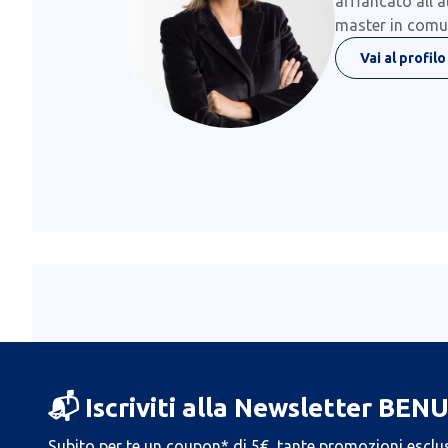
affiancato all'a
master in comun
Vai al profilo
📬 Iscriviti alla Newsletter BEN
Subito per te un coupon* di 5€, tante promozioni esclus