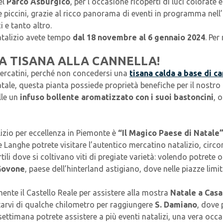
el
Parco Asburgico
, per l’occasione ricoperti di luci colorate 
 e piccini, grazie al ricco panorama di eventi in programma nell
 e tanto altro.
atalizio avete tempo
dal 18 novembre al 6 gennaio 2024
. Per
A TISANA ALLA CANNELLA!
ercatini, perché non concedersi una
tisana calda a base di ca
tale, questa pianta possiede proprietà benefiche per il nostro
lle un
infuso bollente aromatizzato con i suoi bastoncini
, 
izio per eccellenza in Piemonte è
“Il Magico Paese di Natale
nghe potrete visitare l’autentico mercatino natalizio, circon
cortili dove si coltivano viti di pregiate varietà: volendo potret
Govone
, paese dell’hinterland astigiano, dove nelle piazze lim
lmente il Castello Reale per assistere alla mostra
Natale a Casa
tarvi di qualche chilometro per raggiungere
S. Damiano
, dove
e settimana potrete assistere a più eventi natalizi, una vera o