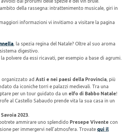
e avvolti dai profumi delle spezie e del vin brulè.
’ambito della rassegna: intrattenimento musicale, giri in
 maggiori informazioni vi invitiamo a visitare la pagina
nnella
, la spezia regina del Natale? Oltre al suo aroma
 sistema digestivo.
o la polvere da essi ricavati, per esempio a base di agrumi.
”
organizzato ad
Asti e nei paesi della Provincia
, più
dato da iconiche torri e palazzi medievali. Tra una
e optare per un tour guidato da un
elfo di Babbo Natale
!
itrofe al Castello Sabaudo prende vita la sua casa in un
 Savoia 2023
.
 potrete ammirare uno splendido
Presepe Vivente
con
ccasione per immergervi nell’atmosfera. Trovate
qui il