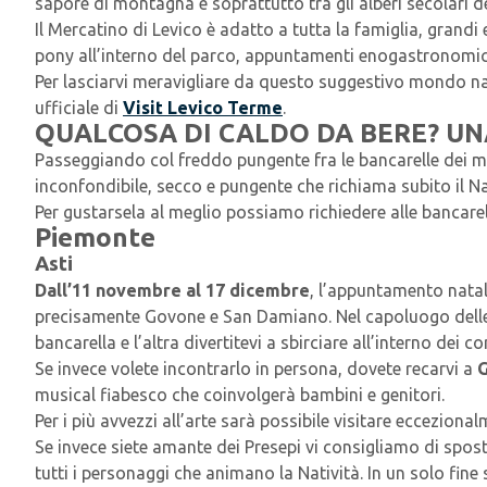
sapore di montagna e soprattutto tra gli alberi secolari d
Il Mercatino di Levico è adatto a tutta la famiglia, grandi
pony all’interno del parco, appuntamenti enogastronomici
Per lasciarvi meravigliare da questo suggestivo mondo n
ufficiale di
Visit
Levico Terme
.
QUALCOSA DI CALDO DA BERE? UN
Passeggiando col freddo pungente fra le bancarelle dei m
inconfondibile, secco e pungente che richiama subito il Na
Per gustarsela al meglio possiamo richiedere alle bancare
Piemonte
Asti
Dall’11 novembre al 17 dicembre
, l’appuntamento natal
precisamente Govone e San Damiano. Nel capoluogo delle La
bancarella e l’altra divertitevi a sbirciare all’interno dei 
Se invece volete incontrarlo in persona, dovete recarvi a
musical fiabesco che coinvolgerà bambini e genitori.
Per i più avvezzi all’arte sarà possibile visitare ecceziona
Se invece siete amante dei Presepi vi consigliamo di spos
tutti i personaggi che animano la Natività. In un solo fin