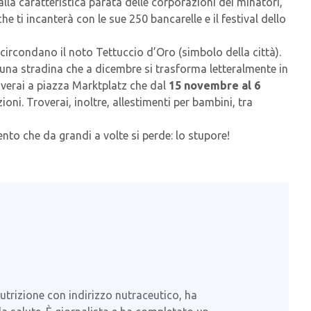
alla caratteristica parata delle corporazioni dei minatori,
e ti incanterà con le sue 250 bancarelle e il festival dello
 circondano il noto Tettuccio d’Oro (simbolo della città).
, una stradina che a dicembre si trasforma letteralmente in
riverai a piazza Marktplatz che dal
15 novembre al 6
ni. Troverai, inoltre, allestimenti per bambini, tra
nto che da grandi a volte si perde: lo stupore!
Nutrizione con indirizzo nutraceutico, ha