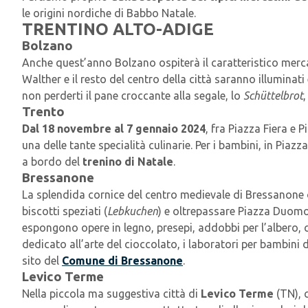
le origini nordiche di Babbo Natale.
TRENTINO ALTO-ADIGE
Bolzano
Anche quest’anno Bolzano ospiterà il caratteristico mercati
Walther e il resto del centro della città saranno illuminati
non perderti il pane croccante alla segale, lo
Schüttelbrot
Trento
Dal 18 novembre al 7 gennaio 2024
, fra Piazza Fiera e P
una delle tante specialità culinarie. Per i bambini, in Piaz
a bordo del
trenino di Natale
.
Bressanone
La splendida cornice del centro medievale di Bressanone 
biscotti speziati (
Lebkuchen
) e oltrepassare Piazza Duomo pe
espongono opere in legno, presepi, addobbi per l’albero, 
dedicato all’arte del cioccolato, i laboratori per bambini 
sito del
Comune di Bressanone
.
Levico Terme
Nella piccola ma suggestiva città di
Levico Terme
(TN), c