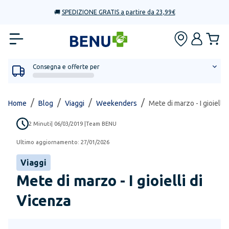
🚚
SPEDIZIONE GRATIS a partire da 23,99€
Consegna e offerte per
/
/
/
/
Home
Blog
Viaggi
Weekenders
Mete di marzo - I gioielli 
2
Minuti
|
06/03/2019
|
Team BENU
Ultimo aggiornamento:
27/01/2026
Viaggi
Mete di marzo - I gioielli di
Vicenza