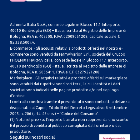
Admenta Italia S.p.A., con sede legale in Blocco 11.1 Interporto,
40010 Bentivoglio (BO) – Italia, iscritta al Registro delle Imprese di
Bologna, REA n. 405308, P.IVA 02009051208, capitale sociale €
85.338.500 i.v.
E-commerce - Gli acquisti relativi a prodotti offerti nel nostro e-
commerce sono venduti da FarmAlvarion S.r.l., società del Gruppo
PHOENIX PHARMA Italia, con sede legale in Blocco 11.1 Interporto,
40010 Bentivoglio (BO) – Italia, iscritta al Registro delle Imprese di
Bologna, REA n. 5056411, P.IVA e C.F. 03279221208.
Marketplace - Gli acquisti relativi a prodotti offerti sul marketplace
sono venduti dai rispettivi venditori terzi, la cui identità e i dati
societari sono indicati nelle pagine prodotto e/o nel riepilogo
d’ordine.
I contratti conclusi tramite il presente sito sono contratti a distanza
disciplinati dal Capo I, Titolo III del Decreto Legislativo 6 settembre
2005, n. 206 (artt. 45 e ss.) – “Codice del Consumo”.
(1) Nota sul prezzo: l’importo barrato non rappresenta uno sconto.
È il prezzo di vendita al pubblico consigliato dal fornitore o dal
produttore.
Seguici sui nostri social