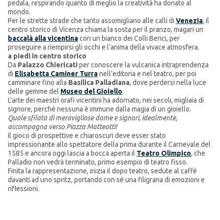
pedala, respirando quanto di meglio la creatività ha donato al
mondo.
Per le strette strade che tanto assomigliano alle calli di
Venezia
, il
centro storico di Vicenza chiama la sosta per il pranzo, magari un
baccalà alla vicentina
con un bianco dei Colli Berici, per
proseguire a riempirsi gli occhi e l’anima della vivace atmosfera.
a piedi in centro storico
Da
Palazzo Chiericati
per conoscere la vulcanica intraprendenza
di
Elisabetta Caminer Turra
nell’editoria e nel teatro, per poi
camminare fino alla
Basilica Palladiana
, dove perdersi nella luce
delle gemme del
Museo del Gioiello
.
L’arte dei maestri orafi vicentini ha adornato, nei secoli, migliaia di
signore, perché nessuna è immune dalla magia di un gioiello.
Quale sfilata di meravigliose dame e signori, idealmente,
accompagna verso Piazza Matteotti!
Il gioco di prospettive e chiaroscuri deve esser stato
impressionante allo spettatore della prima durante il Carnevale del
1585 e ancora oggi lascia a bocca aperta il
Teatro Olimpico
, che
Palladio non vedrà terminato, primo esempio di teatro fisso.
Finita la rappresentazione, inizia il dopo teatro, sedute al caffè
davanti ad uno spritz, portando con sé una filigrana di emozioni e
riflessioni.