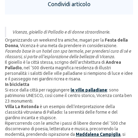
Condividi articolo
Vicenza, gioiello di Palladio e di donne straordinarie.
Organizzando un weekend tra amiche, magari per la
Festa della
Donna
, Vicenza è una meta da prendere in considerazione.
Facendo base in un hotel con spa termale, per prendersi cura di sé e
rilassarsi, si parte all’esplorazione delle bellezze di Vicenza.
Il gioiello è la città stessa, scrigno dell’architettura di
Andrea
Palladio
, nel ‘500 diventa magnifica residenza di illustri
personalità: i salotti delle ville palladiane si riempiono di luce e idee
e il passeggio nei giardini ricrea e risana.
In bicicletta
Si esce dalla città per raggiungere
le ville palladiane
: sono
patrimonio UNESCO, così come il centro storico, Vicenza conta ben
23 monumenti.
Villa La Rotonda
è un esempio dell’interpretazione della
classicità vitruviana di Palladio: la serenità delle forme e del
giardino incanta e stupisce.
Ripercorrendo con le amiche i passi di libere donne del ‘500 che
discorrevano di poesia, letteratura e musica, precorrendo la
modernità, prendendo ispirazione da
Maddalena Campiglia
, si